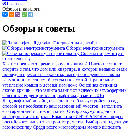
Главная
Обзоры и каталоги
Обзоры и советы
Ландшафтный дизайн
Обзоры электроинструмента
Советы по ремонту и
строительству
Как не превратить ремонт дома в кошмар?
Никто не станет
спорить с тем, что дом или квартира, в которой недавно были
проведены ремонтные работы, выгодно выделяется своим
гармоничным стилем, блеском и красотой.
Правильное
утепление крыши в деревянном доме
Основная функция
любой крыши – это защита здания от всяческих атмосферных
явлений.
Тенденции в ландшафтном дизайне 2016
Ландшафтный дизайн, озеленение и благоустройство сада
способны преобразить ваш загородный участок, наполнить
его гармонией и спокойствием.
Обзор аккумуляторного
инструмента Интерскол
Компания «ИНТЕРСКОЛ» – лидер
российского рынка электроинструмента.
Выбираем надежную
газонокосилку
Среди всего многообразия можно выделить