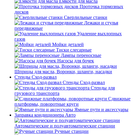
Емкости для масла
Проточка тормозных
дисков
Сверлильные станки
Лежаки и стулья
передвижные
Удаление выхлопных
газов
Мойки деталей
Тиски слесарные
Лампы переносные
Насосы для бочек
Шприцы для масла, Воронки, шланги, насадки
Стенды Сход-развал
Стенды Сход-развал
Стенды для
грузового транспорта
Сдвижные
платформы, поворотные круги
Ямные пути и аксессуары
Заправка кондиционера Авто
Автоматические и полуавтоматические станции
Ручные станции