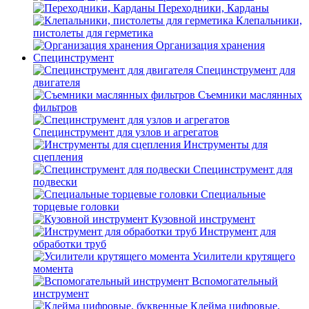
Переходники, Карданы
Клепальники,
пистолеты для герметика
Организация хранения
Специнструмент
Специнструмент для
двигателя
Съемники маслянных
фильтров
Специнструмент для узлов и агрегатов
Инструменты для
сцепления
Специнструмент для
подвески
Специальные
торцевые головки
Кузовной инструмент
Инструмент для
обработки труб
Усилители крутящего
момента
Вспомогательный
инструмент
Клейма цифровые,