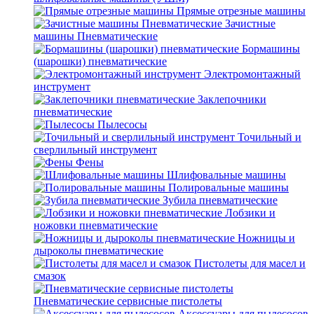
Прямые отрезные машины
Зачистные
машины Пневматические
Бормашины
(шарошки) пневматические
Электромонтажный
инструмент
Заклепочники
пневматические
Пылесосы
Точильный и
сверлильный инструмент
Фены
Шлифовальные машины
Полировальные машины
Зубила пневматические
Лобзики и
ножовки пневматические
Ножницы и
дыроколы пневматические
Пистолеты для масел и
смазок
Пневматические сервисные пистолеты
Аксессуары для пылесосов