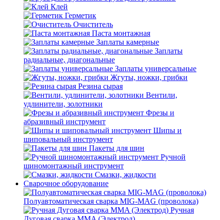
Клей
Герметик
Очиститель
Паста монтажная
Заплаты камерные
Заплаты
радиальные, диагональные
Заплаты универсальные
Жгуты, ножки, грибки
Резина сырая
Вентили,
удлинители, золотники
Фрезы и
абразивный инструмент
Шипы и
шиповальный инструмент
Пакеты для шин
Ручной
шиномонтажный инструмент
Смазки, жидкости
Сварочное оборудование
Полуавтоматическая сварка MIG-MAG (проволока)
Ручная
Дуговая сварка MMA (Электрод)