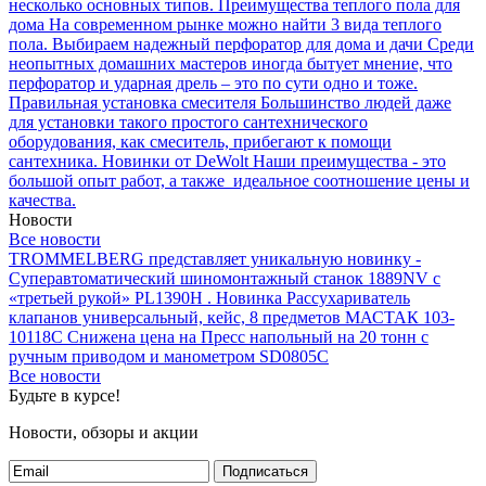
несколько основных типов.
Преимущества теплого пола для
дома
На современном рынке можно найти 3 вида теплого
пола.
Выбираем надежный перфоратор для дома и дачи
Среди
неопытных домашних мастеров иногда бытует мнение, что
перфоратор и ударная дрель – это по сути одно и тоже.
Правильная установка смесителя
Большинство людей даже
для установки такого простого сантехнического
оборудования, как смеситель, прибегают к помощи
сантехника.
Новинки от DeWolt
Наши преимущества - это
большой опыт работ, а также идеальное соотношение цены и
качества.
Новости
Все новости
TROMMELBERG представляет уникальную новинку -
Суперавтоматический шиномонтажный станок 1889NV с
«третьей рукой» PL1390H .
Новинка Рассухариватель
клапанов универсальный, кейс, 8 предметов МАСТАК 103-
10118C
Снижена цена на Пресс напольный на 20 тонн с
ручным приводом и манометром SD0805C
Все новости
Будьте в курсе!
Новости, обзоры и акции
Подписаться