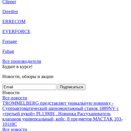
Clipper
Drreifen
ERRECOM
EVERFORCE
Forsage
Fubag
Все производители
Будьте в курсе!
Новости, обзоры и акции
Подписаться
Новости
Все новости
TROMMELBERG представляет уникальную новинку -
Суперавтоматический шиномонтажный станок 1889NV с
«третьей рукой» PL1390H .
Новинка Рассухариватель
клапанов универсальный, кейс, 8 предметов МАСТАК 103-
10118C
Все новости