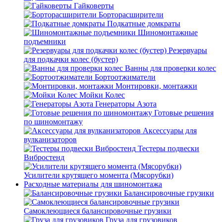
Гайковерты
Борторасширители
Подкатные домкраты
Шиномонтажные
подъемники
Резервуары
для подкачки колес (бустер)
Ванны для проверки колес
Бортоотжиматели
Монтировки, монтажки
Мойки Колес
Генераторы Азота
Готовые решения
по шиномонтажу
Аксессуары для
вулканизаторов
Тестеры подвески
Вибростенд
Усилители крутящего момента (Мясорубки)
Расходные материалы для шиномонтажа
Балансировочные грузики
Самоклеющиеся балансировочные грузики
Груза для грузовиков