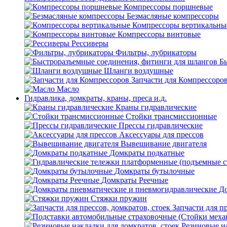
Компрессоры поршневые
Безмасляные компрессоры
Компрессоры вертикальны
Компрессоры винтовые
Рессиверы
Фильтры, лубрикаторы
Б
Шланги воздушные
Запчасти для Компрессоро
Масло
Гидравлика, домкраты, краны, преса и.д.
Краны гидравлические
Стойки трансмиссионные
Прессы гидравлические
Аксессуары для прессов
Вывешивание двигателя
Домкраты подкатные
Домкраты бутылочные
Домкраты Реечные
До
Стяжки пружин
Запчасти для пр
Резиновые на