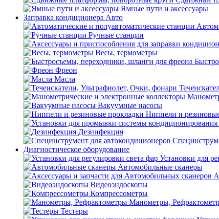
Ямные пути и аксессуары
Заправка кондиционера Авто
Автом
Ручные станции
Весы, термометры
Быстро
Фреон
Масла
Течеискател
Манометр
Вакуумные насосы
Ниппели и резиновы
Дезинфекция
Специнструме
Диагностическое оборудование
Установки для ре
Автомобильные сканеры
А
Видеоэндоскопы
Компрессометры
Манометры, Рефрактомет
Тестеры