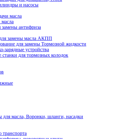
илиндры и насосы
дачи масла
 масла
я замены антифриза
для замены масла АКПП
ование для замены Тормозной жидкости
ко-зарядные устройства
 станки для тормозных колодок
ов
вижные
для масла, Воронки, шланги, насадки
о транспорта
атформы, поворотные круги