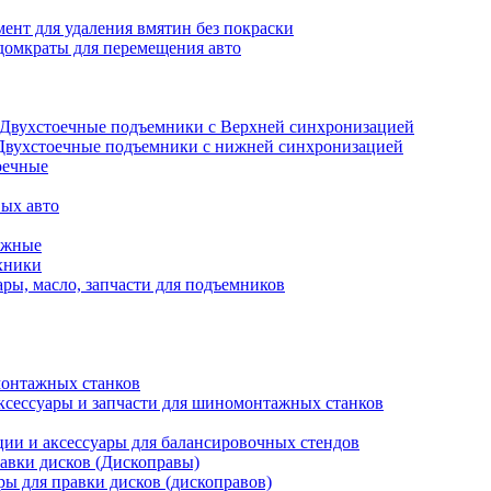
ент для удаления вмятин без покраски
домкраты для перемещения авто
Двухстоечные подъемники с Верхней синхронизацией
Двухстоечные подъемники с нижней синхронизацией
оечные
ых авто
ажные
хники
ры, масло, запчасти для подъемников
онтажных станков
ксессуары и запчасти для шиномонтажных станков
ии и аксессуары для балансировочных стендов
авки дисков (Дископравы)
ры для правки дисков (дископравов)