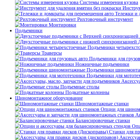
Системы измерения кузова
Инструм
Тележки и 
Рихтовочный инструмент
Монтировки
Подъемники
Подъемники четырехст
Траверсы
Подъемники для грузов
Ножничные подъемники
Подъемники шиномонт
Подъемники для мототе
Аксессуа
Подъемные столы
Подкатные колонны
Шиномонтажное оборудование
Шиномонтажные станки
Опции для шином
А
Балансировочные станки
Опц
Станки для пр
Аксессуа