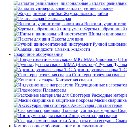
Заплаты радиальны
Заплаты универсальные
Жгуты, ножки, грибки
Резина сырая
Вентили, удлинители
Фрезы и абразивный 
Шипы и шиповальн
Пакеты для шин
Ручной шиномон
Смазки, жидкости
Сварочное оборудование
Пол
Ручная Дугова
Аргоно-дуговая сварка TIG
Споттеры, точечная сварка
Контактная сварка
Индукционные нагревате
Плазморезы
Расходные матери
Маски сварщика
Аксессуары для споттеров
Свар
Инструменты для сварки
Сварк
Компрессорное оборудование и пневмолинии