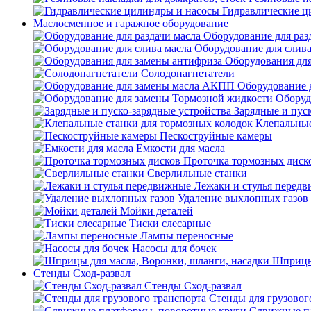
Гидравлические ц
Маслосменное и гаражное оборудование
Оборудование для раз
Оборудование для слива
Оборудования дл
Солодонагнетатели
Оборудование 
Оборуд
Зарядные и пус
Клепальные
Пескоструйные камеры
Емкости для масла
Проточка тормозных диск
Сверлильные станки
Лежаки и стулья перед
Удаление выхлопных газов
Мойки деталей
Тиски слесарные
Лампы переносные
Насосы для бочек
Шприцы 
Стенды Сход-развал
Стенды Сход-развал
Стенды для грузовог
Сдвижные пл