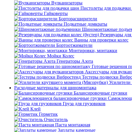
Вулканизаторы
Пистолеты для подкачки
Гайковерты
Борторасширители
Подкатные домкраты
Шиномонтажные подъе
Резервуары для 
Ванны для проверки колес
Бортоотжиматели
Монтировки, монтажки
Мойки Колес
Генераторы Азота
Готовые решения 
Аксессуары для вулкан
Тестеры подвески Вибр
Усилители 
Расходные материалы для шиномонтажа
Балансировочные грузики
Самоклеющи
Груза для грузовиков
Клей
Герметик
Очиститель
Паста монтажная
Заплаты камерные