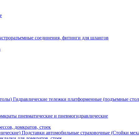
е
ыстроразъемные соединения, фитинги для шлангов
в
Гидравлические тележки платформенные (подъемные сто
мкраты пневматические и пневмогидравлические
ессов, домкратов, стоек
Подставки автомобильные страховочные (Стойки мех
кладки для домкратов, стоек