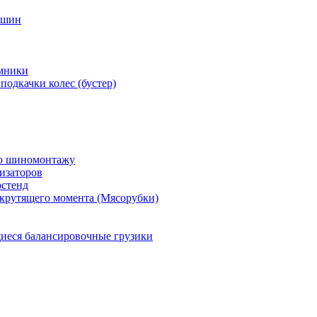
 шин
мники
подкачки колес (бустер)
по шиномонтажу
изаторов
остенд
крутящего момента (Мясорубки)
еся балансировочные грузики