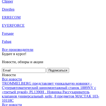
Clipper
Drreifen
ERRECOM
EVERFORCE
Forsage
Fubag
Все производители
Будьте в курсе!
Новости, обзоры и акции
Подписаться
Новости
Все новости
TROMMELBERG представляет уникальную новинку -
Суперавтоматический шиномонтажный станок 1889NV с
«третьей рукой» PL1390H .
Новинка Рассухариватель
клапанов универсальный, кейс, 8 предметов МАСТАК 103-
10118C
Все новости