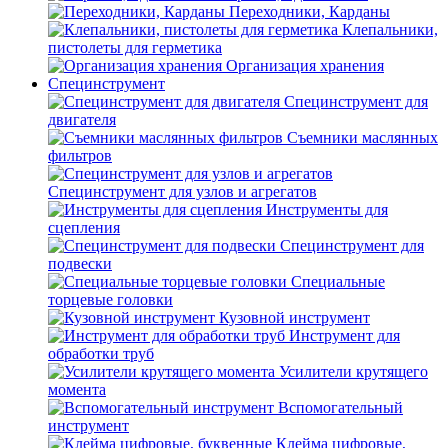
Переходники, Карданы
Клепальники,
пистолеты для герметика
Организация хранения
Специнструмент
Специнструмент для
двигателя
Съемники маслянных
фильтров
Специнструмент для узлов и агрегатов
Инструменты для
сцепления
Специнструмент для
подвески
Специальные
торцевые головки
Кузовной инструмент
Инструмент для
обработки труб
Усилители крутящего
момента
Вспомогательный
инструмент
Клейма цифровые,