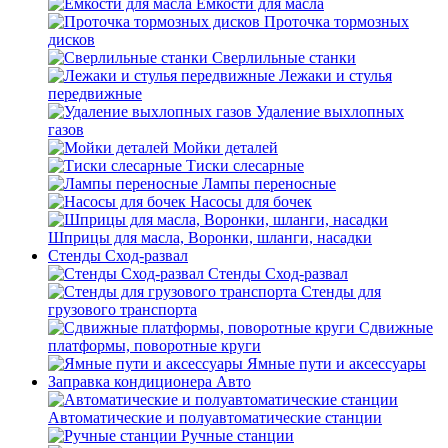
Емкости для масла
Проточка тормозных
дисков
Сверлильные станки
Лежаки и стулья
передвижные
Удаление выхлопных
газов
Мойки деталей
Тиски слесарные
Лампы переносные
Насосы для бочек
Шприцы для масла, Воронки, шланги, насадки
Стенды Сход-развал
Стенды Сход-развал
Стенды для
грузового транспорта
Сдвижные
платформы, поворотные круги
Ямные пути и аксессуары
Заправка кондиционера Авто
Автоматические и полуавтоматические станции
Ручные станции