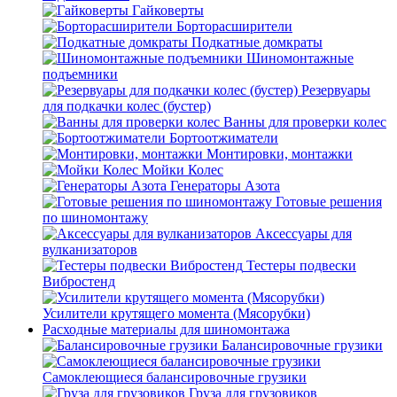
Гайковерты
Борторасширители
Подкатные домкраты
Шиномонтажные
подъемники
Резервуары
для подкачки колес (бустер)
Ванны для проверки колес
Бортоотжиматели
Монтировки, монтажки
Мойки Колес
Генераторы Азота
Готовые решения
по шиномонтажу
Аксессуары для
вулканизаторов
Тестеры подвески
Вибростенд
Усилители крутящего момента (Мясорубки)
Расходные материалы для шиномонтажа
Балансировочные грузики
Самоклеющиеся балансировочные грузики
Груза для грузовиков