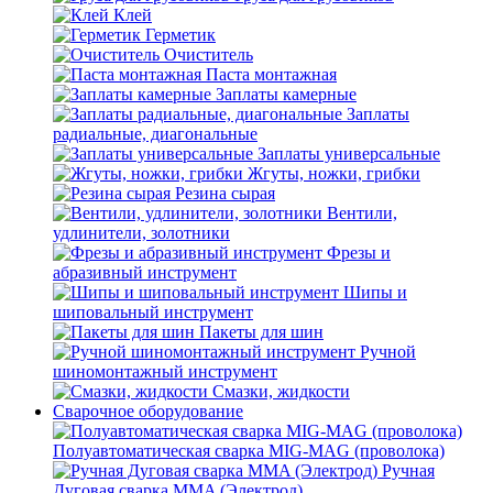
Клей
Герметик
Очиститель
Паста монтажная
Заплаты камерные
Заплаты
радиальные, диагональные
Заплаты универсальные
Жгуты, ножки, грибки
Резина сырая
Вентили,
удлинители, золотники
Фрезы и
абразивный инструмент
Шипы и
шиповальный инструмент
Пакеты для шин
Ручной
шиномонтажный инструмент
Смазки, жидкости
Сварочное оборудование
Полуавтоматическая сварка MIG-MAG (проволока)
Ручная
Дуговая сварка MMA (Электрод)