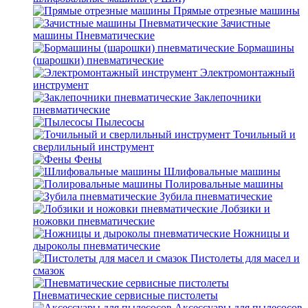
Прямые отрезные машины
Зачистные
машины Пневматические
Бормашины
(шарошки) пневматические
Электромонтажный
инструмент
Заклепочники
пневматические
Пылесосы
Точильный и
сверлильный инструмент
Фены
Шлифовальные машины
Полировальные машины
Зубила пневматические
Лобзики и
ножовки пневматические
Ножницы и
дыроколы пневматические
Пистолеты для масел и
смазок
Пневматические сервисные пистолеты
Аксессуары для пылесосов