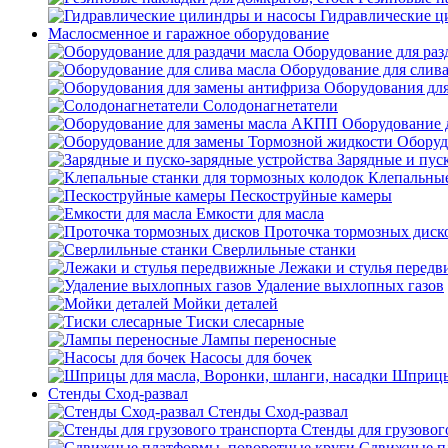
Гидравлические ц
Маслосменное и гаражное оборудование
Оборудование для раз
Оборудование для слива
Оборудования дл
Солодонагнетатели
Оборудование 
Оборуд
Зарядные и пус
Клепальные
Пескоструйные камеры
Емкости для масла
Проточка тормозных диск
Сверлильные станки
Лежаки и стулья перед
Удаление выхлопных газов
Мойки деталей
Тиски слесарные
Лампы переносные
Насосы для бочек
Шприцы 
Стенды Сход-развал
Стенды Сход-развал
Стенды для грузовог
Сдвижные пл