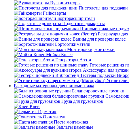
Вулканизаторы
Пистолеты для подкачки
Гайковерты
Борторасширители
Подкатные домкраты
Шиномонтажные подъе
Резервуары для 
Ванны для проверки колес
Бортоотжиматели
Монтировки, монтажки
Мойки Колес
Генераторы Азота
Готовые решения 
Аксессуары для вулкан
Тестеры подвески Вибр
Усилители 
Расходные материалы для шиномонтажа
Балансировочные грузики
Самоклеющи
Груза для грузовиков
Клей
Герметик
Очиститель
Паста монтажная
Заплаты камерные