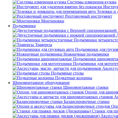
Системы измерения кузова
Инструм
Тележки и 
Рихтовочный инструмент
Монтировки
Подъемники
Подъемники четырехст
Траверсы
Подъемники для грузов
Ножничные подъемники
Подъемники шиномонт
Подъемники для мототе
Аксессуа
Подъемные столы
Подкатные колонны
Шиномонтажное оборудование
Шиномонтажные станки
Опции для шином
А
Балансировочные станки
Опц
Станки для пр
Аксессуа