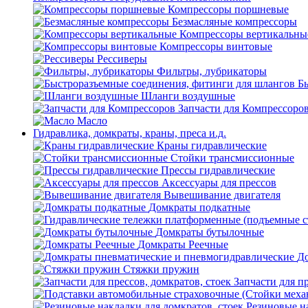
Компрессоры поршневые
Безмасляные компрессоры
Компрессоры вертикальны
Компрессоры винтовые
Рессиверы
Фильтры, лубрикаторы
Б
Шланги воздушные
Запчасти для Компрессоро
Масло
Гидравлика, домкраты, краны, преса и.д.
Краны гидравлические
Стойки трансмиссионные
Прессы гидравлические
Аксессуары для прессов
Вывешивание двигателя
Домкраты подкатные
Домкраты бутылочные
Домкраты Реечные
До
Стяжки пружин
Запчасти для пр
Резиновые на