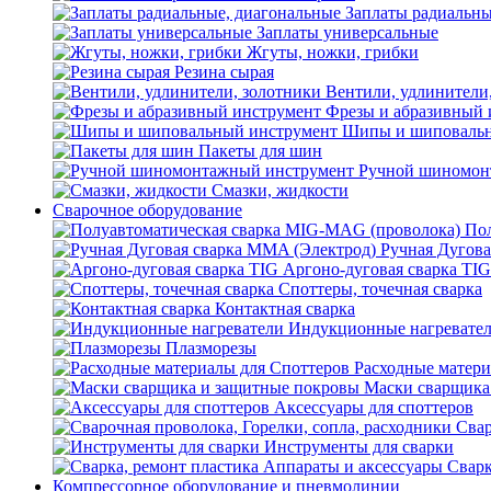
Заплаты радиальны
Заплаты универсальные
Жгуты, ножки, грибки
Резина сырая
Вентили, удлинители
Фрезы и абразивный 
Шипы и шиповальн
Пакеты для шин
Ручной шиномон
Смазки, жидкости
Сварочное оборудование
Пол
Ручная Дугова
Аргоно-дуговая сварка TIG
Споттеры, точечная сварка
Контактная сварка
Индукционные нагревате
Плазморезы
Расходные матери
Маски сварщика
Аксессуары для споттеров
Свар
Инструменты для сварки
Сварк
Компрессорное оборудование и пневмолинии