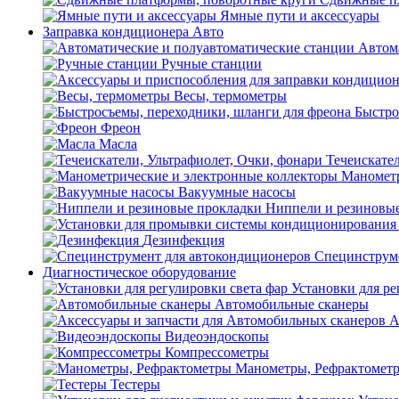
Ямные пути и аксессуары
Заправка кондиционера Авто
Автом
Ручные станции
Весы, термометры
Быстро
Фреон
Масла
Течеискател
Манометр
Вакуумные насосы
Ниппели и резиновы
Дезинфекция
Специнструме
Диагностическое оборудование
Установки для ре
Автомобильные сканеры
А
Видеоэндоскопы
Компрессометры
Манометры, Рефрактомет
Тестеры