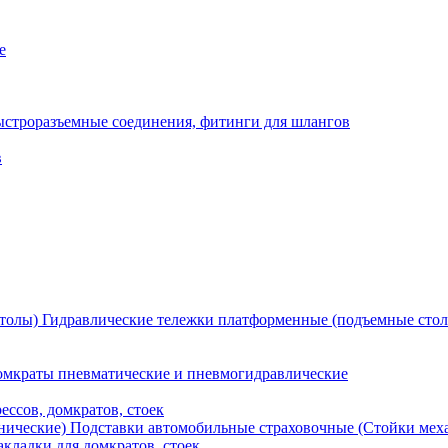
е
ыстроразъемные соединения, фитинги для шлангов
в
Гидравлические тележки платформенные (подъемные сто
мкраты пневматические и пневмогидравлические
ессов, домкратов, стоек
Подставки автомобильные страховочные (Стойки мех
кладки для домкратов, стоек