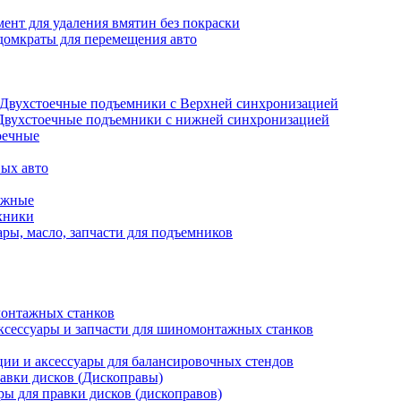
ент для удаления вмятин без покраски
домкраты для перемещения авто
Двухстоечные подъемники с Верхней синхронизацией
Двухстоечные подъемники с нижней синхронизацией
оечные
ых авто
ажные
хники
ры, масло, запчасти для подъемников
онтажных станков
ксессуары и запчасти для шиномонтажных станков
ии и аксессуары для балансировочных стендов
авки дисков (Дископравы)
ры для правки дисков (дископравов)