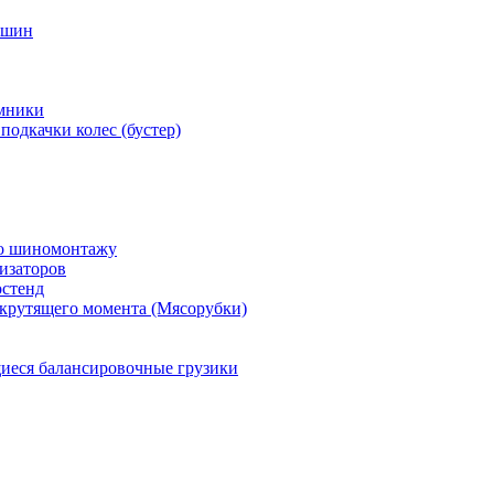
 шин
мники
подкачки колес (бустер)
по шиномонтажу
изаторов
остенд
крутящего момента (Мясорубки)
еся балансировочные грузики