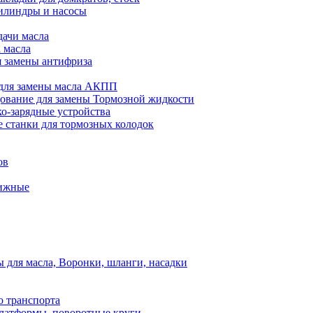
илиндры и насосы
дачи масла
 масла
я замены антифриза
для замены масла АКПП
ование для замены Тормозной жидкости
ко-зарядные устройства
 станки для тормозных колодок
ов
вижные
для масла, Воронки, шланги, насадки
о транспорта
атформы, поворотные круги