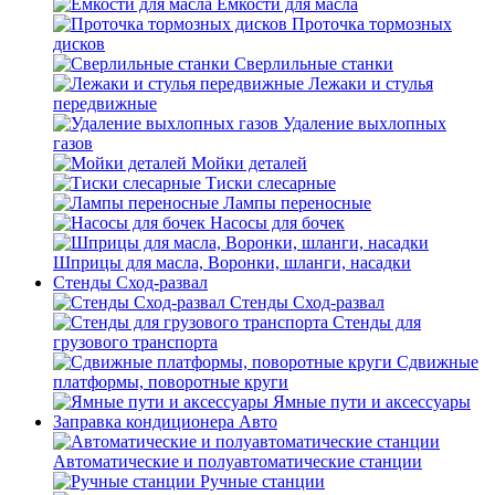
Емкости для масла
Проточка тормозных
дисков
Сверлильные станки
Лежаки и стулья
передвижные
Удаление выхлопных
газов
Мойки деталей
Тиски слесарные
Лампы переносные
Насосы для бочек
Шприцы для масла, Воронки, шланги, насадки
Стенды Сход-развал
Стенды Сход-развал
Стенды для
грузового транспорта
Сдвижные
платформы, поворотные круги
Ямные пути и аксессуары
Заправка кондиционера Авто
Автоматические и полуавтоматические станции
Ручные станции