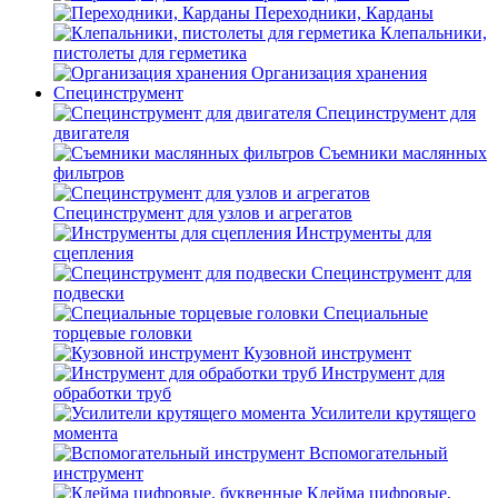
Переходники, Карданы
Клепальники,
пистолеты для герметика
Организация хранения
Специнструмент
Специнструмент для
двигателя
Съемники маслянных
фильтров
Специнструмент для узлов и агрегатов
Инструменты для
сцепления
Специнструмент для
подвески
Специальные
торцевые головки
Кузовной инструмент
Инструмент для
обработки труб
Усилители крутящего
момента
Вспомогательный
инструмент
Клейма цифровые,