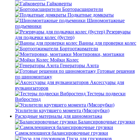
Гайковерты
Борторасширители
Подкатные домкраты
Шиномонтажные
подъемники
Резервуары
для подкачки колес (бустер)
Ванны для проверки колес
Бортоотжиматели
Монтировки, монтажки
Мойки Колес
Генераторы Азота
Готовые решения
по шиномонтажу
Аксессуары для
вулканизаторов
Тестеры подвески
Вибростенд
Усилители крутящего момента (Мясорубки)
Расходные материалы для шиномонтажа
Балансировочные грузики
Самоклеющиеся балансировочные грузики
Груза для грузовиков