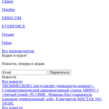
Clipper
Drreifen
ERRECOM
EVERFORCE
Forsage
Fubag
Все производители
Будьте в курсе!
Новости, обзоры и акции
Подписаться
Новости
Все новости
TROMMELBERG представляет уникальную новинку -
Суперавтоматический шиномонтажный станок 1889NV с
«третьей рукой» PL1390H .
Новинка Рассухариватель
клапанов универсальный, кейс, 8 предметов МАСТАК 103-
10118C
Все новости