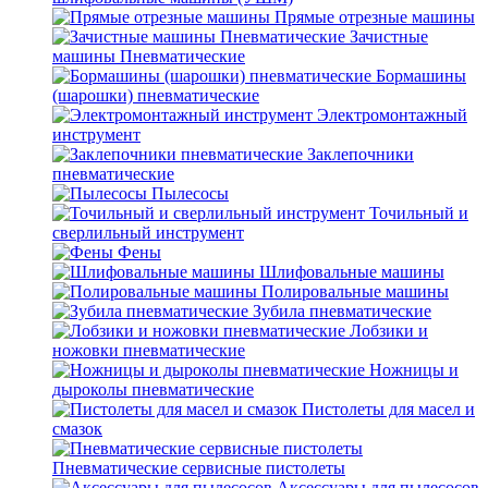
Прямые отрезные машины
Зачистные
машины Пневматические
Бормашины
(шарошки) пневматические
Электромонтажный
инструмент
Заклепочники
пневматические
Пылесосы
Точильный и
сверлильный инструмент
Фены
Шлифовальные машины
Полировальные машины
Зубила пневматические
Лобзики и
ножовки пневматические
Ножницы и
дыроколы пневматические
Пистолеты для масел и
смазок
Пневматические сервисные пистолеты
Аксессуары для пылесосов