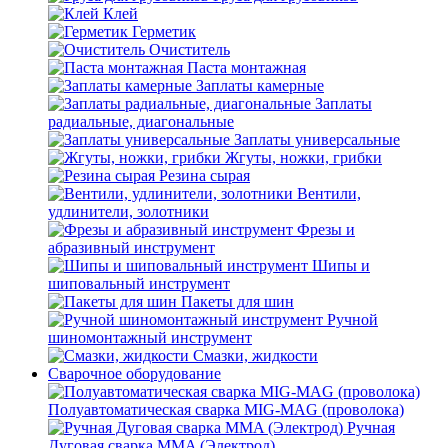
Клей
Герметик
Очиститель
Паста монтажная
Заплаты камерные
Заплаты
радиальные, диагональные
Заплаты универсальные
Жгуты, ножки, грибки
Резина сырая
Вентили,
удлинители, золотники
Фрезы и
абразивный инструмент
Шипы и
шиповальный инструмент
Пакеты для шин
Ручной
шиномонтажный инструмент
Смазки, жидкости
Сварочное оборудование
Полуавтоматическая сварка MIG-MAG (проволока)
Ручная
Дуговая сварка MMA (Электрод)