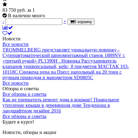
83 750
руб.
за 1
В наличии много
-
+
В корзину
Новости
Все новости
TROMMELBERG представляет уникальную новинку -
Суперавтоматический шиномонтажный станок 1889NV с
«третьей рукой» PL1390H .
Новинка Рассухариватель
клапанов универсальный, кейс, 8 предметов МАСТАК 103-
10118C
Снижена цена на Пресс напольный на 20 тонн с
ручным приводом и манометром SD0805C
Все новости
Обзоры и советы
Все обзоры и советы
Как не превратить ремонт дома в кошмар?
Правильное
утепление крыши в деревянном доме
Тенденции в
ландшафтном дизайне 2016
Все обзоры и советы
Будьте в курсе!
Новости, обзоры и акции