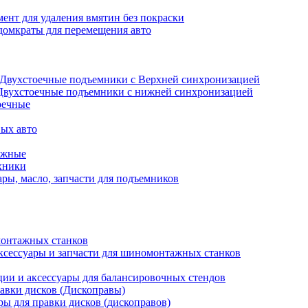
ент для удаления вмятин без покраски
домкраты для перемещения авто
Двухстоечные подъемники с Верхней синхронизацией
Двухстоечные подъемники с нижней синхронизацией
оечные
ых авто
ажные
хники
ры, масло, запчасти для подъемников
онтажных станков
ксессуары и запчасти для шиномонтажных станков
ии и аксессуары для балансировочных стендов
авки дисков (Дископравы)
ры для правки дисков (дископравов)