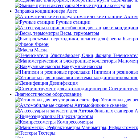
Ямные пути и аксессуары
Заправка кондиционера Авто
Автом
Ручные станции
Весы, термометры
Быстро
Фреон
Масла
Течеискател
Манометр
Вакуумные насосы
Ниппели и резиновы
Дезинфекция
Специнструме
Диагностическое оборудование
Установки для ре
Автомобильные сканеры
А
Видеоэндоскопы
Компрессометры
Манометры, Рефрактомет
Тестеры