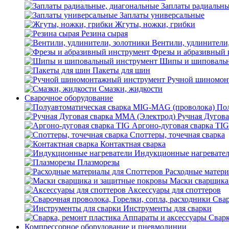
Заплаты радиальны
Заплаты универсальные
Жгуты, ножки, грибки
Резина сырая
Вентили, удлинители
Фрезы и абразивный 
Шипы и шиповальн
Пакеты для шин
Ручной шиномон
Смазки, жидкости
Сварочное оборудование
Пол
Ручная Дугова
Аргоно-дуговая сварка TIG
Споттеры, точечная сварка
Контактная сварка
Индукционные нагревате
Плазморезы
Расходные матери
Маски сварщика
Аксессуары для споттеров
Свар
Инструменты для сварки
Сварк
Компрессорное оборудование и пневмолинии