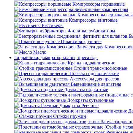
Компрессоры поршневые
Безмасляные компрессоры
Компрессоры вертикальны
Компрессоры винтовые
Рессиверы
Фильтры, лубрикаторы
Б
Шланги воздушные
Запчасти для Компрессоро
Масло
Гидравлика, домкраты, краны, преса и.д.
Краны гидравлические
Стойки трансмиссионные
Прессы гидравлические
Аксессуары для прессов
Вывешивание двигателя
Домкраты подкатные
Домкраты бутылочные
Домкраты Реечные
До
Стяжки пружин
Запчасти для пр
Резиновые на