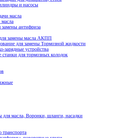
илиндры и насосы
дачи масла
 масла
я замены антифриза
для замены масла АКПП
ование для замены Тормозной жидкости
ко-зарядные устройства
 станки для тормозных колодок
ов
вижные
для масла, Воронки, шланги, насадки
о транспорта
атформы, поворотные круги