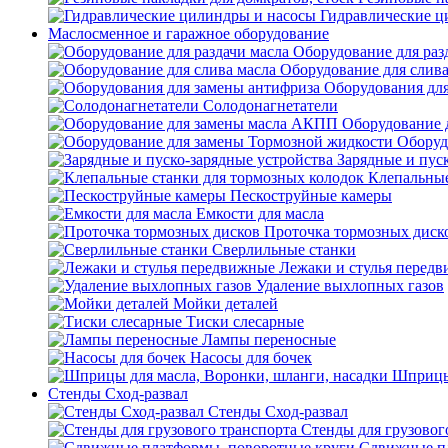
Гидравлические ц
Маслосменное и гаражное оборудование
Оборудование для раз
Оборудование для слива
Оборудования дл
Солодонагнетатели
Оборудование 
Оборуд
Зарядные и пус
Клепальные
Пескоструйные камеры
Емкости для масла
Проточка тормозных диск
Сверлильные станки
Лежаки и стулья перед
Удаление выхлопных газов
Мойки деталей
Тиски слесарные
Лампы переносные
Насосы для бочек
Шприцы 
Стенды Сход-развал
Стенды Сход-развал
Стенды для грузовог
Сдвижные пл