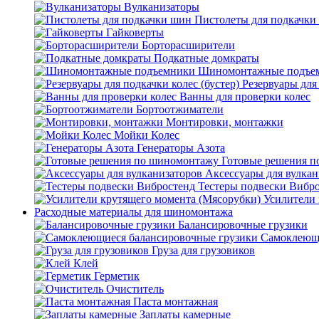
Вулканизаторы
Пистолеты для подкачки
Гайковерты
Борторасширители
Подкатные домкраты
Шиномонтажные подъе
Резервуары для 
Ванны для проверки колес
Бортоотжиматели
Монтировки, монтажки
Мойки Колес
Генераторы Азота
Готовые решения 
Аксессуары для вулкан
Тестеры подвески Вибр
Усилители 
Расходные материалы для шиномонтажа
Балансировочные грузики
Самоклеющи
Груза для грузовиков
Клей
Герметик
Очиститель
Паста монтажная
Заплаты камерные