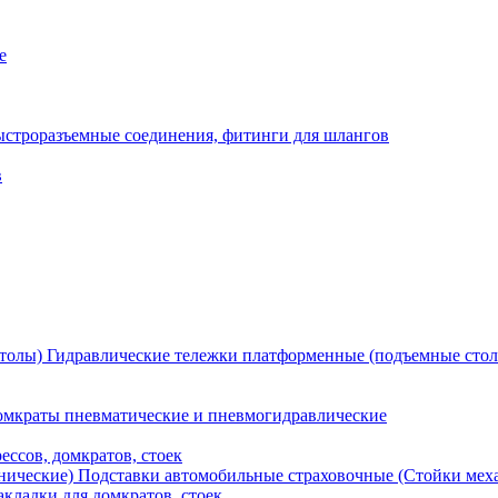
е
ыстроразъемные соединения, фитинги для шлангов
в
Гидравлические тележки платформенные (подъемные сто
мкраты пневматические и пневмогидравлические
ессов, домкратов, стоек
Подставки автомобильные страховочные (Стойки мех
кладки для домкратов, стоек