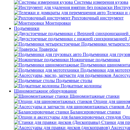
Системы измерения кузова
Инструм
Тележки и 
Рихтовочный инструмент
Монтировки
Подъемники
Подъемники четырехст
Траверсы
Подъемники для грузов
Ножничные подъемники
Подъемники шиномонт
Подъемники для мототе
Аксессуа
Подъемные столы
Подкатные колонны
Шиномонтажное оборудование
Шиномонтажные станки
Опции для шином
А
Балансировочные станки
Опц
Станки для пр
Аксессуа