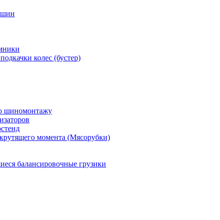
 шин
мники
подкачки колес (бустер)
по шиномонтажу
изаторов
остенд
крутящего момента (Мясорубки)
еся балансировочные грузики