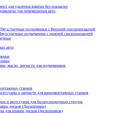
ент для удаления вмятин без покраски
домкраты для перемещения авто
Двухстоечные подъемники с Верхней синхронизацией
Двухстоечные подъемники с нижней синхронизацией
оечные
ых авто
ажные
хники
ры, масло, запчасти для подъемников
онтажных станков
ксессуары и запчасти для шиномонтажных станков
ии и аксессуары для балансировочных стендов
авки дисков (Дископравы)
ры для правки дисков (дископравов)