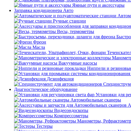
Ямные пути и аксессуары
Заправка кондиционера Авто
Автом
Ручные станции
Весы, термометры
Быстро
Фреон
Масла
Течеискател
Манометр
Вакуумные насосы
Ниппели и резиновы
Дезинфекция
Специнструме
Диагностическое оборудование
Установки для ре
Автомобильные сканеры
А
Видеоэндоскопы
Компрессометры
Манометры, Рефрактомет
Тестеры