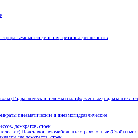
е
ыстроразъемные соединения, фитинги для шлангов
в
Гидравлические тележки платформенные (подъемные сто
мкраты пневматические и пневмогидравлические
ессов, домкратов, стоек
Подставки автомобильные страховочные (Стойки мех
кладки для домкратов, стоек