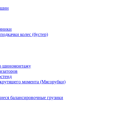
 шин
мники
подкачки колес (бустер)
по шиномонтажу
изаторов
остенд
крутящего момента (Мясорубки)
еся балансировочные грузики