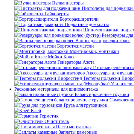
Вулканизаторы
Пистолеты для подкачки
Гайковерты
Борторасширители
Подкатные домкраты
Шиномонтажные подъе
Резервуары для 
Ванны для проверки колес
Бортоотжиматели
Монтировки, монтажки
Мойки Колес
Генераторы Азота
Готовые решения 
Аксессуары для вулкан
Тестеры подвески Вибр
Усилители 
Расходные материалы для шиномонтажа
Балансировочные грузики
Самоклеющи
Груза для грузовиков
Клей
Герметик
Очиститель
Паста монтажная
Заплаты камерные