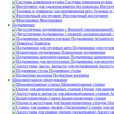
Системы измерения кузова
Инструм
Тележки и 
Рихтовочный инструмент
Монтировки
Подъемники
Подъемники четырехст
Траверсы
Подъемники для грузов
Ножничные подъемники
Подъемники шиномонт
Подъемники для мототе
Аксессуа
Подъемные столы
Подкатные колонны
Шиномонтажное оборудование
Шиномонтажные станки
Опции для шином
А
Балансировочные станки
Опц
Станки для пр
Аксессуа