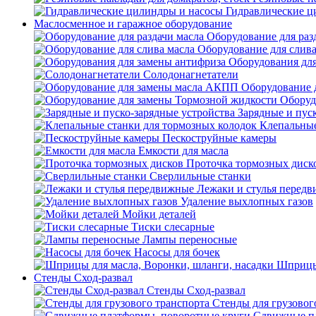
Гидравлические ц
Маслосменное и гаражное оборудование
Оборудование для раз
Оборудование для слива
Оборудования дл
Солодонагнетатели
Оборудование 
Оборуд
Зарядные и пус
Клепальные
Пескоструйные камеры
Емкости для масла
Проточка тормозных диск
Сверлильные станки
Лежаки и стулья перед
Удаление выхлопных газов
Мойки деталей
Тиски слесарные
Лампы переносные
Насосы для бочек
Шприцы 
Стенды Сход-развал
Стенды Сход-развал
Стенды для грузовог
Сдвижные пл