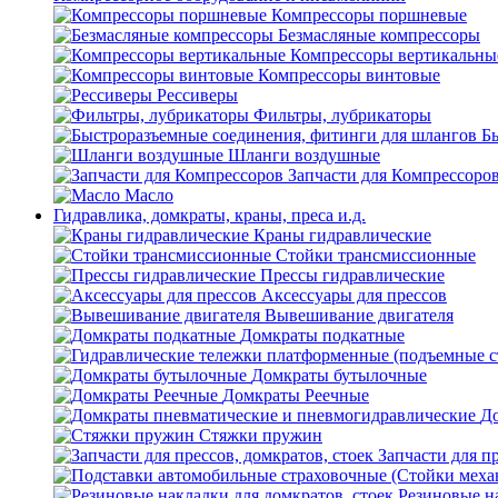
Компрессоры поршневые
Безмасляные компрессоры
Компрессоры вертикальны
Компрессоры винтовые
Рессиверы
Фильтры, лубрикаторы
Б
Шланги воздушные
Запчасти для Компрессоро
Масло
Гидравлика, домкраты, краны, преса и.д.
Краны гидравлические
Стойки трансмиссионные
Прессы гидравлические
Аксессуары для прессов
Вывешивание двигателя
Домкраты подкатные
Домкраты бутылочные
Домкраты Реечные
До
Стяжки пружин
Запчасти для пр
Резиновые на