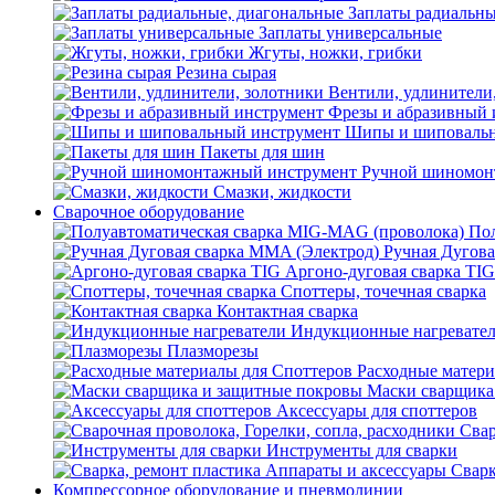
Заплаты радиальны
Заплаты универсальные
Жгуты, ножки, грибки
Резина сырая
Вентили, удлинители
Фрезы и абразивный 
Шипы и шиповальн
Пакеты для шин
Ручной шиномон
Смазки, жидкости
Сварочное оборудование
Пол
Ручная Дугова
Аргоно-дуговая сварка TIG
Споттеры, точечная сварка
Контактная сварка
Индукционные нагревате
Плазморезы
Расходные матери
Маски сварщика
Аксессуары для споттеров
Свар
Инструменты для сварки
Сварк
Компрессорное оборудование и пневмолинии