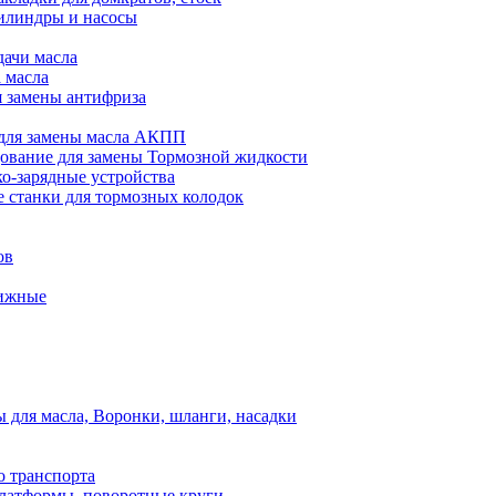
илиндры и насосы
дачи масла
 масла
я замены антифриза
для замены масла АКПП
ование для замены Тормозной жидкости
ко-зарядные устройства
 станки для тормозных колодок
ов
вижные
для масла, Воронки, шланги, насадки
о транспорта
атформы, поворотные круги