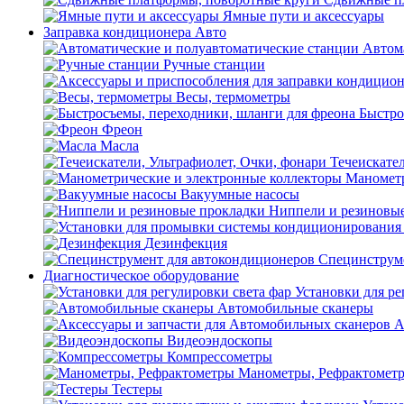
Ямные пути и аксессуары
Заправка кондиционера Авто
Автом
Ручные станции
Весы, термометры
Быстро
Фреон
Масла
Течеискател
Манометр
Вакуумные насосы
Ниппели и резиновы
Дезинфекция
Специнструме
Диагностическое оборудование
Установки для ре
Автомобильные сканеры
А
Видеоэндоскопы
Компрессометры
Манометры, Рефрактомет
Тестеры