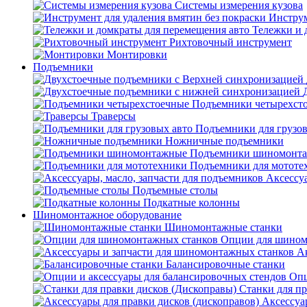
Системы измерения кузова
Инструм
Тележки и 
Рихтовочный инструмент
Монтировки
Подъемники
Подъемники четырехст
Траверсы
Подъемники для грузов
Ножничные подъемники
Подъемники шиномонт
Подъемники для мототе
Аксессуа
Подъемные столы
Подкатные колонны
Шиномонтажное оборудование
Шиномонтажные станки
Опции для шином
А
Балансировочные станки
Опц
Станки для пр
Аксессуа