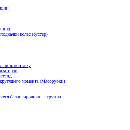
 шин
мники
подкачки колес (бустер)
по шиномонтажу
изаторов
остенд
крутящего момента (Мясорубки)
еся балансировочные грузики