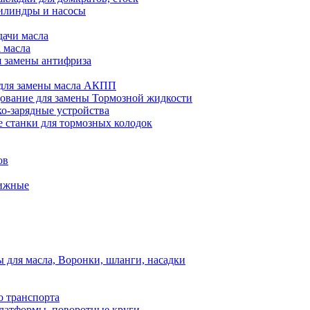
илиндры и насосы
дачи масла
 масла
я замены антифриза
для замены масла АКПП
ование для замены Тормозной жидкости
ко-зарядные устройства
 станки для тормозных колодок
ов
вижные
для масла, Воронки, шланги, насадки
о транспорта
атформы, поворотные круги