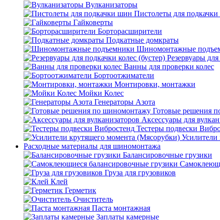
Вулканизаторы
Пистолеты для подкачки
Гайковерты
Борторасширители
Подкатные домкраты
Шиномонтажные подъе
Резервуары для 
Ванны для проверки колес
Бортоотжиматели
Монтировки, монтажки
Мойки Колес
Генераторы Азота
Готовые решения 
Аксессуары для вулкан
Тестеры подвески Вибр
Усилители 
Расходные материалы для шиномонтажа
Балансировочные грузики
Самоклеющи
Груза для грузовиков
Клей
Герметик
Очиститель
Паста монтажная
Заплаты камерные