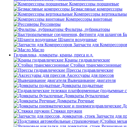
Компрессоры поршневые
Безмасляные компрессоры
Компрессоры вертикальны
Компрессоры винтовые
Рессиверы
Фильтры, лубрикаторы
Б
Шланги воздушные
Запчасти для Компрессоро
Масло
Гидравлика, домкраты, краны, преса и.д.
Краны гидравлические
Стойки трансмиссионные
Прессы гидравлические
Аксессуары для прессов
Вывешивание двигателя
Домкраты подкатные
Домкраты бутылочные
Домкраты Реечные
До
Стяжки пружин
Запчасти для пр
Резиновые на