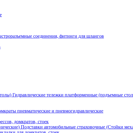
е
ыстроразъемные соединения, фитинги для шлангов
в
Гидравлические тележки платформенные (подъемные сто
мкраты пневматические и пневмогидравлические
ессов, домкратов, стоек
Подставки автомобильные страховочные (Стойки мех
кладки для домкратов, стоек