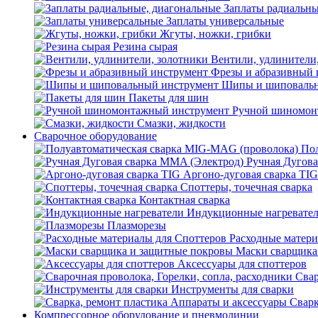
Заплаты радиальны
Заплаты универсальные
Жгуты, ножки, грибки
Резина сырая
Вентили, удлинители
Фрезы и абразивный 
Шипы и шиповальн
Пакеты для шин
Ручной шиномон
Смазки, жидкости
Сварочное оборудование
Пол
Ручная Дугова
Аргоно-дуговая сварка TIG
Споттеры, точечная сварка
Контактная сварка
Индукционные нагревате
Плазморезы
Расходные матери
Маски сварщика
Аксессуары для споттеров
Свар
Инструменты для сварки
Сварк
Компрессорное оборудование и пневмолинии