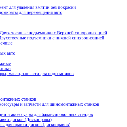
ент для удаления вмятин без покраски
домкраты для перемещения авто
Двухстоечные подъемники с Верхней синхронизацией
Двухстоечные подъемники с нижней синхронизацией
оечные
ых авто
ажные
хники
ры, масло, запчасти для подъемников
онтажных станков
ксессуары и запчасти для шиномонтажных станков
ии и аксессуары для балансировочных стендов
авки дисков (Дископравы)
ры для правки дисков (дископравов)