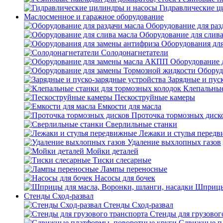
Гидравлические ц
Маслосменное и гаражное оборудование
Оборудование для раз
Оборудование для слива
Оборудования дл
Солодонагнетатели
Оборудование 
Оборуд
Зарядные и пус
Клепальные
Пескоструйные камеры
Емкости для масла
Проточка тормозных диск
Сверлильные станки
Лежаки и стулья перед
Удаление выхлопных газов
Мойки деталей
Тиски слесарные
Лампы переносные
Насосы для бочек
Шприцы 
Стенды Сход-развал
Стенды Сход-развал
Стенды для грузовог
Сдвижные пл