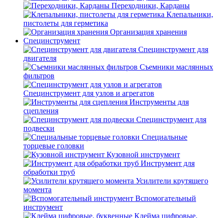
Переходники, Карданы
Клепальники,
пистолеты для герметика
Организация хранения
Специнструмент
Специнструмент для
двигателя
Съемники маслянных
фильтров
Специнструмент для узлов и агрегатов
Инструменты для
сцепления
Специнструмент для
подвески
Специальные
торцевые головки
Кузовной инструмент
Инструмент для
обработки труб
Усилители крутящего
момента
Вспомогательный
инструмент
Клейма цифровые,