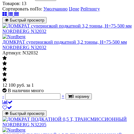
Товаров:
13
Сортировать по
По
:
Умолчанию
Цене
Рейтингу
Быстрый просмотр
ДОМКРАТ супернизкий подкатной 3,2 тонны, H=75-500 мм
NORDBERG N32032
Артикул: N32032
12 100
руб.
за 1
В наличии много
-
+
В корзину
Быстрый просмотр