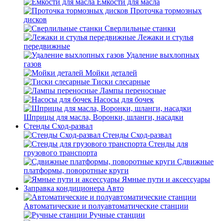
Емкости для масла
Проточка тормозных
дисков
Сверлильные станки
Лежаки и стулья
передвижные
Удаление выхлопных
газов
Мойки деталей
Тиски слесарные
Лампы переносные
Насосы для бочек
Шприцы для масла, Воронки, шланги, насадки
Стенды Сход-развал
Стенды Сход-развал
Стенды для
грузового транспорта
Сдвижные
платформы, поворотные круги
Ямные пути и аксессуары
Заправка кондиционера Авто
Автоматические и полуавтоматические станции
Ручные станции