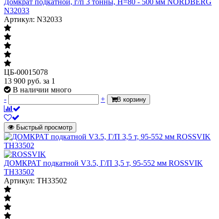
Домкрат подкатной, г/п 3 тонны, H=80 - 500 мм NORDBERG
N32033
Артикул: N32033
ЦБ-00015078
13 900
руб.
за 1
В наличии много
-
+
В корзину
Быстрый просмотр
ДОМКРАТ подкатной V3.5, Г/П 3,5 т, 95-552 мм ROSSVIK
TH33502
Артикул: TH33502