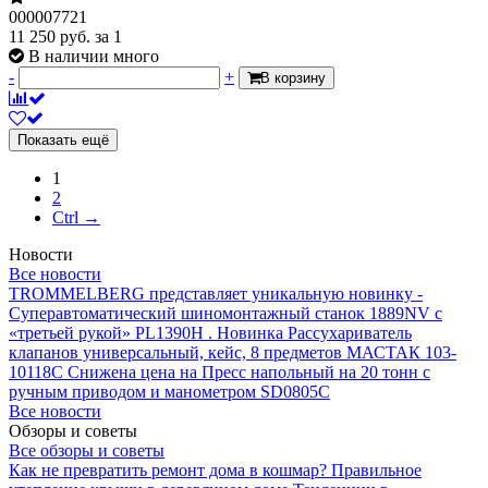
000007721
11 250
руб.
за 1
В наличии много
-
+
В корзину
Показать ещё
1
2
Ctrl →
Новости
Все новости
TROMMELBERG представляет уникальную новинку -
Суперавтоматический шиномонтажный станок 1889NV с
«третьей рукой» PL1390H .
Новинка Рассухариватель
клапанов универсальный, кейс, 8 предметов МАСТАК 103-
10118C
Снижена цена на Пресс напольный на 20 тонн с
ручным приводом и манометром SD0805C
Все новости
Обзоры и советы
Все обзоры и советы
Как не превратить ремонт дома в кошмар?
Правильное