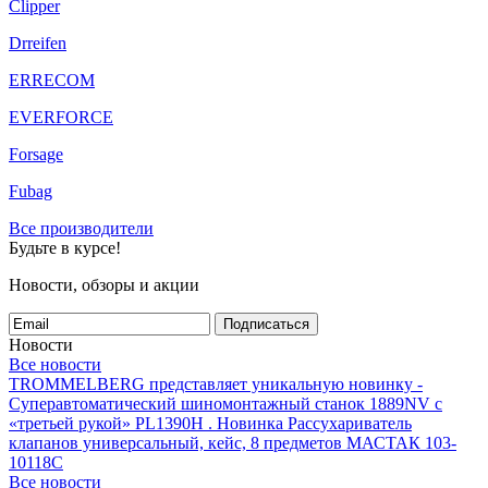
Clipper
Drreifen
ERRECOM
EVERFORCE
Forsage
Fubag
Все производители
Будьте в курсе!
Новости, обзоры и акции
Подписаться
Новости
Все новости
TROMMELBERG представляет уникальную новинку -
Суперавтоматический шиномонтажный станок 1889NV с
«третьей рукой» PL1390H .
Новинка Рассухариватель
клапанов универсальный, кейс, 8 предметов МАСТАК 103-
10118C
Все новости