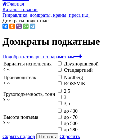
Главная
Каталог товаров
Гидравлика, домкраты, краны, преса и.д.
Домкраты подкатные
Домкраты подкатные
Подобрать товары по параметрам
Варианты исполнения
Двухпоршневой
Стандартный
Производитель
Nordberg
ROSSVIK
2,5
Грузоподъемность, тонн
3
3,5
до 430
Высота подъема
до 470
до 500
до 580
Скрыть подбор
Сбросить
Показать