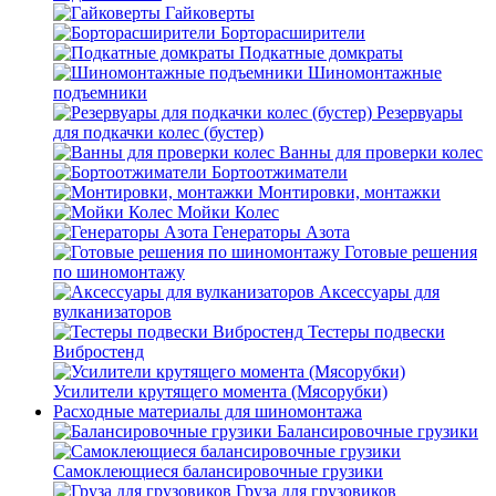
Гайковерты
Борторасширители
Подкатные домкраты
Шиномонтажные
подъемники
Резервуары
для подкачки колес (бустер)
Ванны для проверки колес
Бортоотжиматели
Монтировки, монтажки
Мойки Колес
Генераторы Азота
Готовые решения
по шиномонтажу
Аксессуары для
вулканизаторов
Тестеры подвески
Вибростенд
Усилители крутящего момента (Мясорубки)
Расходные материалы для шиномонтажа
Балансировочные грузики
Самоклеющиеся балансировочные грузики
Груза для грузовиков