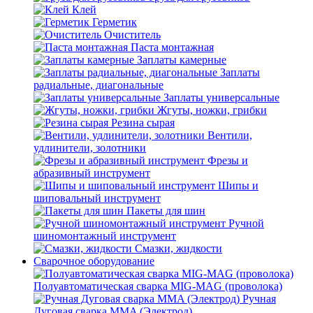
Клей
Герметик
Очиститель
Паста монтажная
Заплаты камерные
Заплаты
радиальные, диагональные
Заплаты универсальные
Жгуты, ножки, грибки
Резина сырая
Вентили,
удлинители, золотники
Фрезы и
абразивный инструмент
Шипы и
шиповальный инструмент
Пакеты для шин
Ручной
шиномонтажный инструмент
Смазки, жидкости
Сварочное оборудование
Полуавтоматическая сварка MIG-MAG (проволока)
Ручная
Дуговая сварка MMA (Электрод)