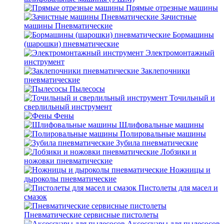
Прямые отрезные машины
Зачистные
машины Пневматические
Бормашины
(шарошки) пневматические
Электромонтажный
инструмент
Заклепочники
пневматические
Пылесосы
Точильный и
сверлильный инструмент
Фены
Шлифовальные машины
Полировальные машины
Зубила пневматические
Лобзики и
ножовки пневматические
Ножницы и
дыроколы пневматические
Пистолеты для масел и
смазок
Пневматические сервисные пистолеты
Аксессуары для пылесосов