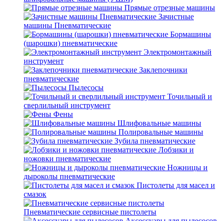
Прямые отрезные машины
Зачистные
машины Пневматические
Бормашины
(шарошки) пневматические
Электромонтажный
инструмент
Заклепочники
пневматические
Пылесосы
Точильный и
сверлильный инструмент
Фены
Шлифовальные машины
Полировальные машины
Зубила пневматические
Лобзики и
ножовки пневматические
Ножницы и
дыроколы пневматические
Пистолеты для масел и
смазок
Пневматические сервисные пистолеты
Аксессуары для пылесосов