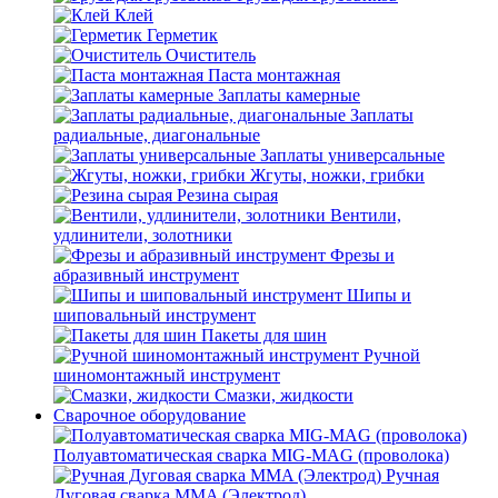
Клей
Герметик
Очиститель
Паста монтажная
Заплаты камерные
Заплаты
радиальные, диагональные
Заплаты универсальные
Жгуты, ножки, грибки
Резина сырая
Вентили,
удлинители, золотники
Фрезы и
абразивный инструмент
Шипы и
шиповальный инструмент
Пакеты для шин
Ручной
шиномонтажный инструмент
Смазки, жидкости
Сварочное оборудование
Полуавтоматическая сварка MIG-MAG (проволока)
Ручная
Дуговая сварка MMA (Электрод)