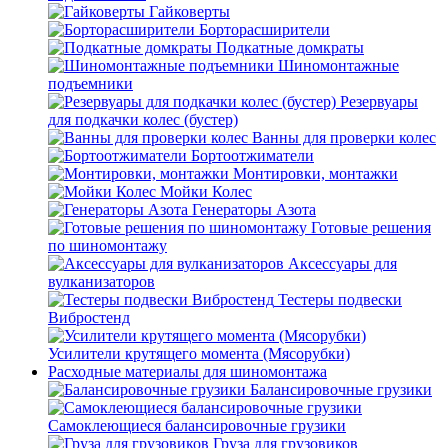
Гайковерты
Борторасширители
Подкатные домкраты
Шиномонтажные
подъемники
Резервуары
для подкачки колес (бустер)
Ванны для проверки колес
Бортоотжиматели
Монтировки, монтажки
Мойки Колес
Генераторы Азота
Готовые решения
по шиномонтажу
Аксессуары для
вулканизаторов
Тестеры подвески
Вибростенд
Усилители крутящего момента (Мясорубки)
Расходные материалы для шиномонтажа
Балансировочные грузики
Самоклеющиеся балансировочные грузики
Груза для грузовиков