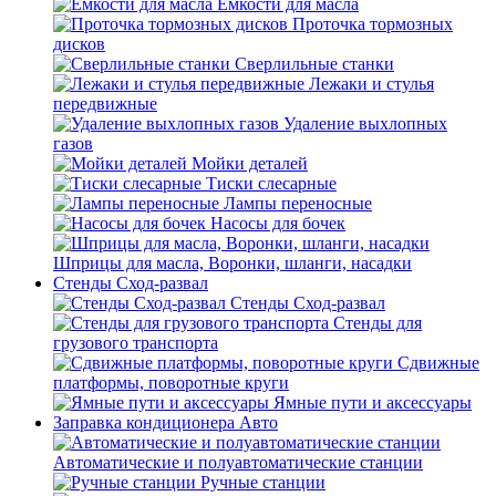
Емкости для масла
Проточка тормозных
дисков
Сверлильные станки
Лежаки и стулья
передвижные
Удаление выхлопных
газов
Мойки деталей
Тиски слесарные
Лампы переносные
Насосы для бочек
Шприцы для масла, Воронки, шланги, насадки
Стенды Сход-развал
Стенды Сход-развал
Стенды для
грузового транспорта
Сдвижные
платформы, поворотные круги
Ямные пути и аксессуары
Заправка кондиционера Авто
Автоматические и полуавтоматические станции
Ручные станции