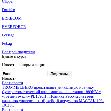
Clipper
Drreifen
ERRECOM
EVERFORCE
Forsage
Fubag
Все производители
Будьте в курсе!
Новости, обзоры и акции
Подписаться
Новости
Все новости
TROMMELBERG представляет уникальную новинку -
Суперавтоматический шиномонтажный станок 1889NV с
«третьей рукой» PL1390H .
Новинка Рассухариватель
клапанов универсальный, кейс, 8 предметов МАСТАК 103-
10118C
Все новости