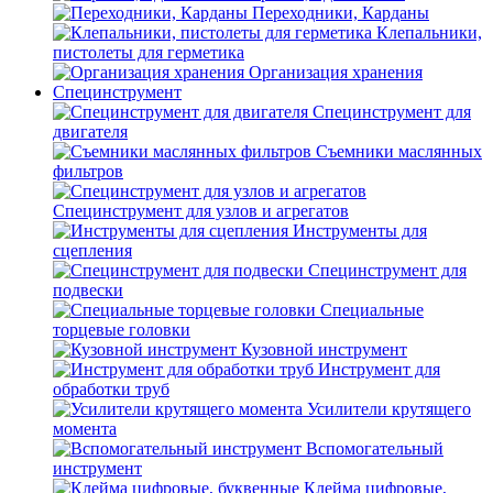
Переходники, Карданы
Клепальники,
пистолеты для герметика
Организация хранения
Специнструмент
Специнструмент для
двигателя
Съемники маслянных
фильтров
Специнструмент для узлов и агрегатов
Инструменты для
сцепления
Специнструмент для
подвески
Специальные
торцевые головки
Кузовной инструмент
Инструмент для
обработки труб
Усилители крутящего
момента
Вспомогательный
инструмент
Клейма цифровые,