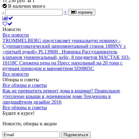
11 250
руб.
за 1
В наличии много
-
+
В корзину
Новости
Все новости
TROMMELBERG представляет уникальную новинку -
Суперавтоматический шиномонтажный станок 1889NV с
«третьей рукой» PL1390H .
Новинка Рассухариватель
клапанов универсальный, кейс, 8 предметов МАСТАК 103-
10118C
Снижена цена на Пресс напольный на 20 тонн с
ручным приводом и манометром SD0805C
Все новости
Обзоры и советы
Все обзоры и советы
Как не превратить ремонт дома в кошмар?
Правильное
утепление крыши в деревянном доме
Тенденции в
ландшафтном дизайне 2016
Все обзоры и советы
Будьте в курсе!
Новости, обзоры и акции
Подписаться