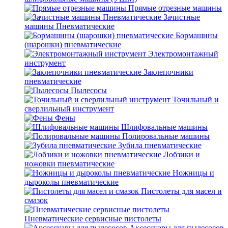
Прямые отрезные машины
Зачистные
машины Пневматические
Бормашины
(шарошки) пневматические
Электромонтажный
инструмент
Заклепочники
пневматические
Пылесосы
Точильный и
сверлильный инструмент
Фены
Шлифовальные машины
Полировальные машины
Зубила пневматические
Лобзики и
ножовки пневматические
Ножницы и
дыроколы пневматические
Пистолеты для масел и
смазок
Пневматические сервисные пистолеты
Аксессуары для пылесосов