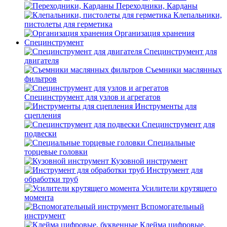
Переходники, Карданы
Клепальники,
пистолеты для герметика
Организация хранения
Специнструмент
Специнструмент для
двигателя
Съемники маслянных
фильтров
Специнструмент для узлов и агрегатов
Инструменты для
сцепления
Специнструмент для
подвески
Специальные
торцевые головки
Кузовной инструмент
Инструмент для
обработки труб
Усилители крутящего
момента
Вспомогательный
инструмент
Клейма цифровые,