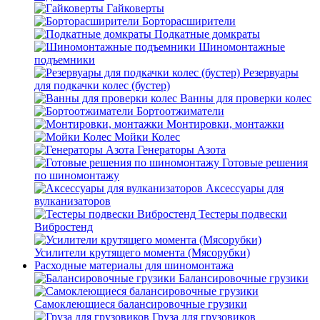
Гайковерты
Борторасширители
Подкатные домкраты
Шиномонтажные
подъемники
Резервуары
для подкачки колес (бустер)
Ванны для проверки колес
Бортоотжиматели
Монтировки, монтажки
Мойки Колес
Генераторы Азота
Готовые решения
по шиномонтажу
Аксессуары для
вулканизаторов
Тестеры подвески
Вибростенд
Усилители крутящего момента (Мясорубки)
Расходные материалы для шиномонтажа
Балансировочные грузики
Самоклеющиеся балансировочные грузики
Груза для грузовиков