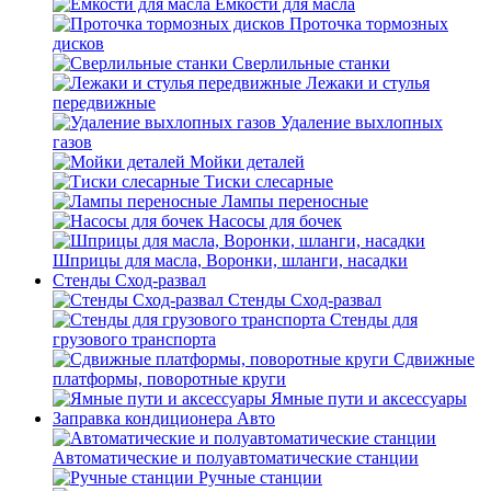
Емкости для масла
Проточка тормозных
дисков
Сверлильные станки
Лежаки и стулья
передвижные
Удаление выхлопных
газов
Мойки деталей
Тиски слесарные
Лампы переносные
Насосы для бочек
Шприцы для масла, Воронки, шланги, насадки
Стенды Сход-развал
Стенды Сход-развал
Стенды для
грузового транспорта
Сдвижные
платформы, поворотные круги
Ямные пути и аксессуары
Заправка кондиционера Авто
Автоматические и полуавтоматические станции
Ручные станции