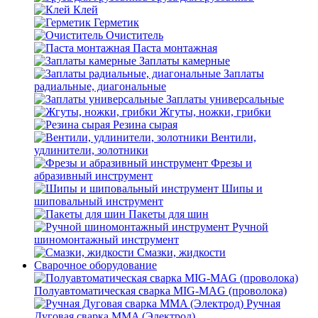
Клей
Герметик
Очиститель
Паста монтажная
Заплаты камерные
Заплаты
радиальные, диагональные
Заплаты универсальные
Жгуты, ножки, грибки
Резина сырая
Вентили,
удлинители, золотники
Фрезы и
абразивный инструмент
Шипы и
шиповальный инструмент
Пакеты для шин
Ручной
шиномонтажный инструмент
Смазки, жидкости
Сварочное оборудование
Полуавтоматическая сварка MIG-MAG (проволока)
Ручная
Дуговая сварка MMA (Электрод)