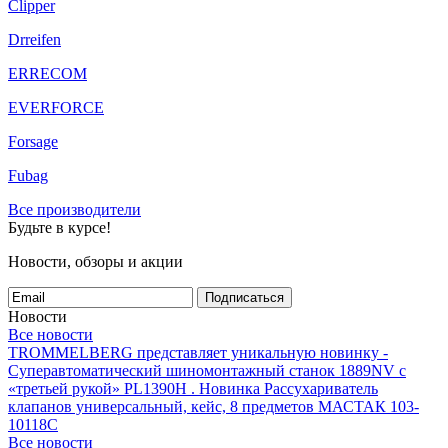
Clipper
Drreifen
ERRECOM
EVERFORCE
Forsage
Fubag
Все производители
Будьте в курсе!
Новости, обзоры и акции
Подписаться
Новости
Все новости
TROMMELBERG представляет уникальную новинку -
Суперавтоматический шиномонтажный станок 1889NV с
«третьей рукой» PL1390H .
Новинка Рассухариватель
клапанов универсальный, кейс, 8 предметов МАСТАК 103-
10118C
Все новости