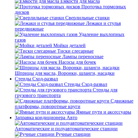
Емкости для масла
Проточка тормозных
дисков
Сверлильные станки
Лежаки и стулья
передвижные
Удаление выхлопных
газов
Мойки деталей
Тиски слесарные
Лампы переносные
Насосы для бочек
Шприцы для масла, Воронки, шланги, насадки
Стенды Сход-развал
Стенды Сход-развал
Стенды для
грузового транспорта
Сдвижные
платформы, поворотные круги
Ямные пути и аксессуары
Заправка кондиционера Авто
Автоматические и полуавтоматические станции
Ручные станции