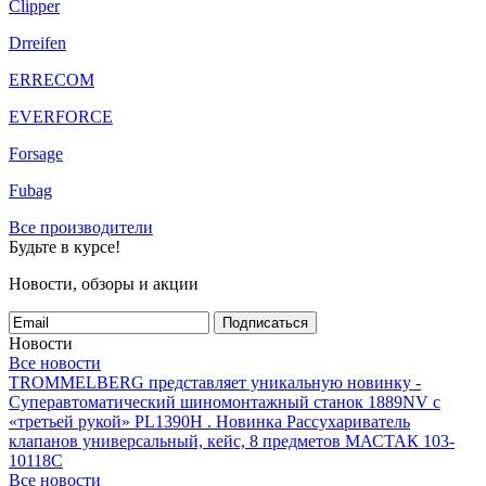
Clipper
Drreifen
ERRECOM
EVERFORCE
Forsage
Fubag
Все производители
Будьте в курсе!
Новости, обзоры и акции
Подписаться
Новости
Все новости
TROMMELBERG представляет уникальную новинку -
Суперавтоматический шиномонтажный станок 1889NV с
«третьей рукой» PL1390H .
Новинка Рассухариватель
клапанов универсальный, кейс, 8 предметов МАСТАК 103-
10118C
Все новости