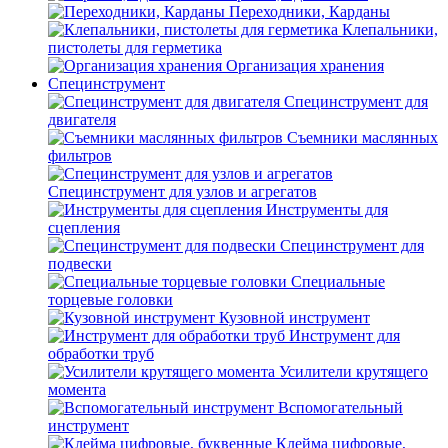
Переходники, Карданы
Клепальники,
пистолеты для герметика
Организация хранения
Специнструмент
Специнструмент для
двигателя
Съемники маслянных
фильтров
Специнструмент для узлов и агрегатов
Инструменты для
сцепления
Специнструмент для
подвески
Специальные
торцевые головки
Кузовной инструмент
Инструмент для
обработки труб
Усилители крутящего
момента
Вспомогательный
инструмент
Клейма цифровые,