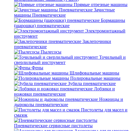
Прямые отрезные машины
Зачистные
машины Пневматические
Бормашины
(шарошки) пневматические
Электромонтажный
инструмент
Заклепочники
пневматические
Пылесосы
Точильный и
сверлильный инструмент
Фены
Шлифовальные машины
Полировальные машины
Зубила пневматические
Лобзики и
ножовки пневматические
Ножницы и
дыроколы пневматические
Пистолеты для масел и
смазок
Пневматические сервисные пистолеты
Аксессуары для пылесосов