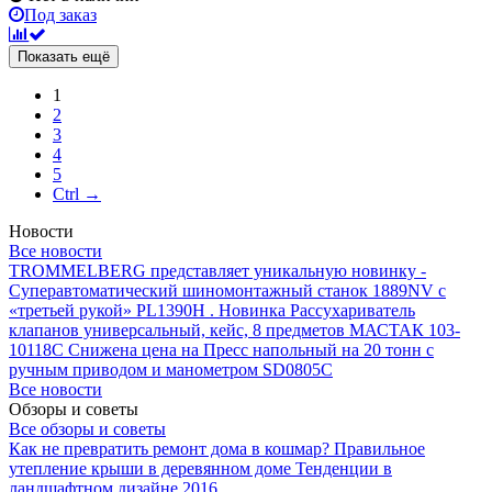
Под заказ
Показать ещё
1
2
3
4
5
Ctrl →
Новости
Все новости
TROMMELBERG представляет уникальную новинку -
Суперавтоматический шиномонтажный станок 1889NV с
«третьей рукой» PL1390H .
Новинка Рассухариватель
клапанов универсальный, кейс, 8 предметов МАСТАК 103-
10118C
Снижена цена на Пресс напольный на 20 тонн с
ручным приводом и манометром SD0805C
Все новости
Обзоры и советы
Все обзоры и советы
Как не превратить ремонт дома в кошмар?
Правильное
утепление крыши в деревянном доме
Тенденции в
ландшафтном дизайне 2016