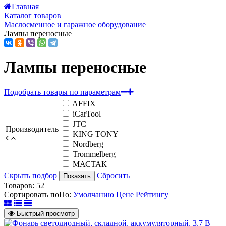
Главная
Каталог товаров
Маслосменное и гаражное оборудование
Лампы переносные
Лампы переносные
Подобрать товары по параметрам
AFFIX
iCarTool
JTC
Производитель
KING TONY
Nordberg
Trommelberg
МАСТАК
Скрыть подбор
Сбросить
Показать
Товаров:
52
Сортировать по
По
:
Умолчанию
Цене
Рейтингу
Быстрый просмотр