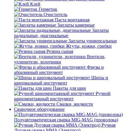
Клей
Герметик
Очиститель
Паста монтажная
Заплаты камерные
Заплаты
радиальные, диагональные
Заплаты универсальные
Жгуты, ножки, грибки
Резина сырая
Вентили,
удлинители, золотники
Фрезы и
абразивный инструмент
Шипы и
шиповальный инструмент
Пакеты для шин
Ручной
шиномонтажный инструмент
Смазки, жидкости
Сварочное оборудование
Полуавтоматическая сварка MIG-MAG (проволока)
Ручная
Дуговая сварка MMA (Электрод)