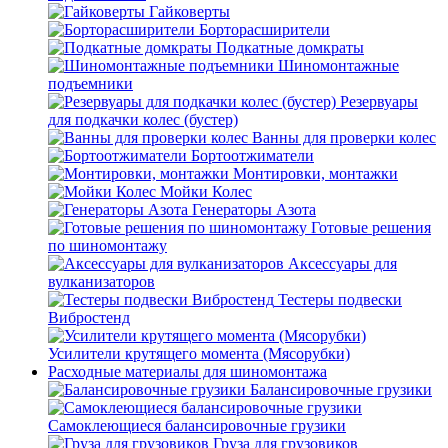
Гайковерты
Борторасширители
Подкатные домкраты
Шиномонтажные
подъемники
Резервуары
для подкачки колес (бустер)
Ванны для проверки колес
Бортоотжиматели
Монтировки, монтажки
Мойки Колес
Генераторы Азота
Готовые решения
по шиномонтажу
Аксессуары для
вулканизаторов
Тестеры подвески
Вибростенд
Усилители крутящего момента (Мясорубки)
Расходные материалы для шиномонтажа
Балансировочные грузики
Самоклеющиеся балансировочные грузики
Груза для грузовиков