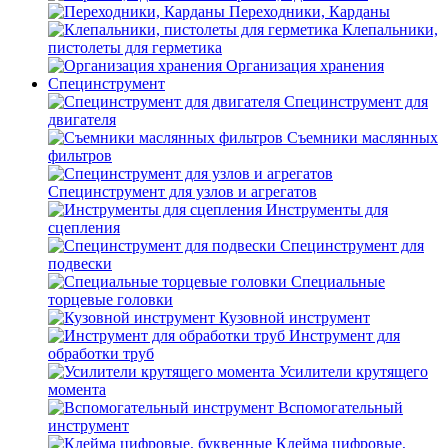
Переходники, Карданы
Клепальники,
пистолеты для герметика
Организация хранения
Специнструмент
Специнструмент для
двигателя
Съемники маслянных
фильтров
Специнструмент для узлов и агрегатов
Инструменты для
сцепления
Специнструмент для
подвески
Специальные
торцевые головки
Кузовной инструмент
Инструмент для
обработки труб
Усилители крутящего
момента
Вспомогательный
инструмент
Клейма цифровые,