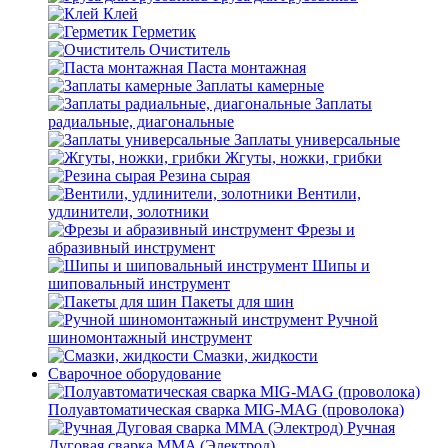
Клей
Герметик
Очиститель
Паста монтажная
Заплаты камерные
Заплаты
радиальные, диагональные
Заплаты универсальные
Жгуты, ножки, грибки
Резина сырая
Вентили,
удлинители, золотники
Фрезы и
абразивный инструмент
Шипы и
шиповальный инструмент
Пакеты для шин
Ручной
шиномонтажный инструмент
Смазки, жидкости
Сварочное оборудование
Полуавтоматическая сварка MIG-MAG (проволока)
Ручная
Дуговая сварка MMA (Электрод)