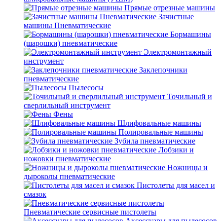
Прямые отрезные машины
Зачистные
машины Пневматические
Бормашины
(шарошки) пневматические
Электромонтажный
инструмент
Заклепочники
пневматические
Пылесосы
Точильный и
сверлильный инструмент
Фены
Шлифовальные машины
Полировальные машины
Зубила пневматические
Лобзики и
ножовки пневматические
Ножницы и
дыроколы пневматические
Пистолеты для масел и
смазок
Пневматические сервисные пистолеты
Аксессуары для пылесосов