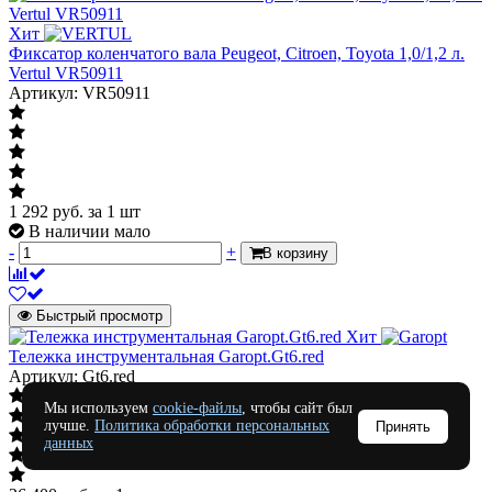
Хит
Фиксатор коленчатого вала Peugeot, Citroen, Toyota 1,0/1,2 л.
Vertul VR50911
Артикул: VR50911
1 292
руб.
за 1 шт
В наличии мало
-
+
В корзину
Быстрый просмотр
Хит
Тележка инструментальная Garopt.Gt6.red
Артикул: Gt6.red
Мы используем
cookie-файлы
, чтобы сайт был
лучше.
Политика обработки персональных
Принять
данных