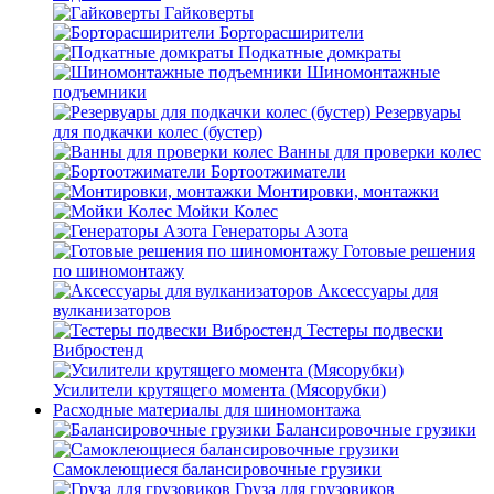
Гайковерты
Борторасширители
Подкатные домкраты
Шиномонтажные
подъемники
Резервуары
для подкачки колес (бустер)
Ванны для проверки колес
Бортоотжиматели
Монтировки, монтажки
Мойки Колес
Генераторы Азота
Готовые решения
по шиномонтажу
Аксессуары для
вулканизаторов
Тестеры подвески
Вибростенд
Усилители крутящего момента (Мясорубки)
Расходные материалы для шиномонтажа
Балансировочные грузики
Самоклеющиеся балансировочные грузики
Груза для грузовиков