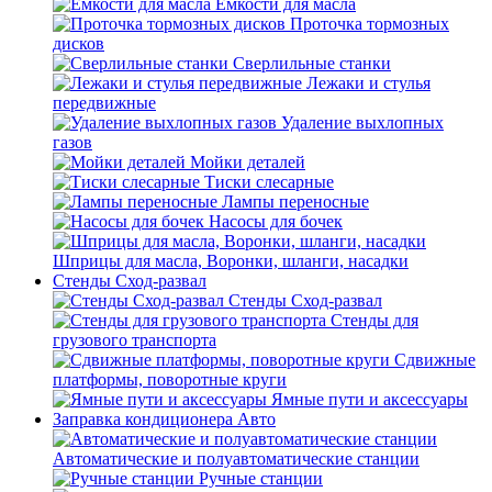
Емкости для масла
Проточка тормозных
дисков
Сверлильные станки
Лежаки и стулья
передвижные
Удаление выхлопных
газов
Мойки деталей
Тиски слесарные
Лампы переносные
Насосы для бочек
Шприцы для масла, Воронки, шланги, насадки
Стенды Сход-развал
Стенды Сход-развал
Стенды для
грузового транспорта
Сдвижные
платформы, поворотные круги
Ямные пути и аксессуары
Заправка кондиционера Авто
Автоматические и полуавтоматические станции
Ручные станции