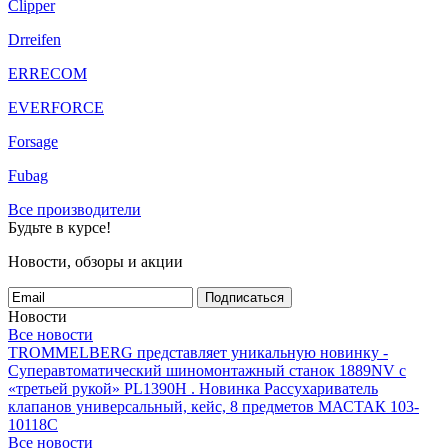
Clipper
Drreifen
ERRECOM
EVERFORCE
Forsage
Fubag
Все производители
Будьте в курсе!
Новости, обзоры и акции
Подписаться
Новости
Все новости
TROMMELBERG представляет уникальную новинку -
Суперавтоматический шиномонтажный станок 1889NV с
«третьей рукой» PL1390H .
Новинка Рассухариватель
клапанов универсальный, кейс, 8 предметов МАСТАК 103-
10118C
Все новости