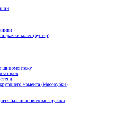
 шин
мники
подкачки колес (бустер)
по шиномонтажу
изаторов
остенд
крутящего момента (Мясорубки)
еся балансировочные грузики