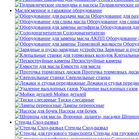
Гидравлические ц
Маслосменное и гаражное оборудование
Оборудование для раз
Оборудование для слива
Оборудования дл
Солодонагнетатели
Оборудование 
Оборуд
Зарядные и пус
Клепальные
Пескоструйные камеры
Емкости для масла
Проточка тормозных диск
Сверлильные станки
Лежаки и стулья перед
Удаление выхлопных газов
Мойки деталей
Тиски слесарные
Лампы переносные
Насосы для бочек
Шприцы 
Стенды Сход-развал
Стенды Сход-развал
Стенды для грузовог
Сдвижные пл