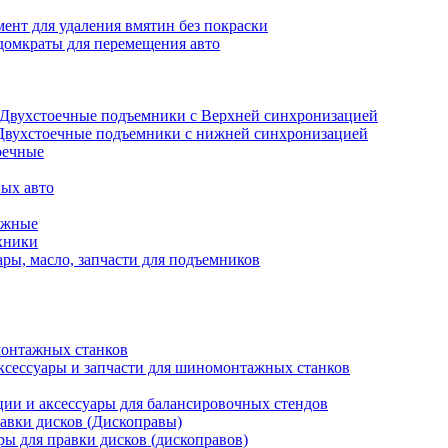
ент для удаления вмятин без покраски
домкраты для перемещения авто
Двухстоечные подъемники с Верхней синхронизацией
Двухстоечные подъемники с нижней синхронизацией
оечные
ых авто
ажные
хники
ры, масло, запчасти для подъемников
онтажных станков
ксессуары и запчасти для шиномонтажных станков
ии и аксессуары для балансировочных стендов
авки дисков (Дископравы)
ры для правки дисков (дископравов)