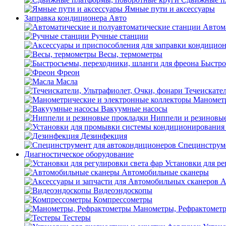
Ямные пути и аксессуары
Заправка кондиционера Авто
Автом
Ручные станции
Весы, термометры
Быстро
Фреон
Масла
Течеискател
Манометр
Вакуумные насосы
Ниппели и резиновы
Дезинфекция
Специнструме
Диагностическое оборудование
Установки для ре
Автомобильные сканеры
А
Видеоэндоскопы
Компрессометры
Манометры, Рефрактомет
Тестеры