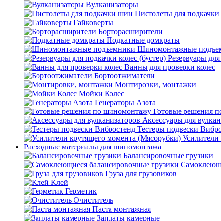
Вулканизаторы
Пистолеты для подкачки
Гайковерты
Борторасширители
Подкатные домкраты
Шиномонтажные подъе
Резервуары для 
Ванны для проверки колес
Бортоотжиматели
Монтировки, монтажки
Мойки Колес
Генераторы Азота
Готовые решения 
Аксессуары для вулкан
Тестеры подвески Вибр
Усилители 
Расходные материалы для шиномонтажа
Балансировочные грузики
Самоклеющи
Груза для грузовиков
Клей
Герметик
Очиститель
Паста монтажная
Заплаты камерные