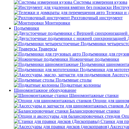
Системы измерения кузова
Инструм
Тележки и 
Рихтовочный инструмент
Монтировки
Подъемники
Подъемники четырехст
Траверсы
Подъемники для грузов
Ножничные подъемники
Подъемники шиномонт
Подъемники для мототе
Аксессуа
Подъемные столы
Подкатные колонны
Шиномонтажное оборудование
Шиномонтажные станки
Опции для шином
А
Балансировочные станки
Опц
Станки для пр
Аксессуа