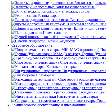
Заплаты радиальны
Заплаты универсальные
Жгуты, ножки, грибки
Резина сырая
Вентили, удлинители
Фрезы и абразивный 
Шипы и шиповальн
Пакеты для шин
Ручной шиномон
Смазки, жидкости
Сварочное оборудование
Пол
Ручная Дугова
Аргоно-дуговая сварка TIG
Споттеры, точечная сварка
Контактная сварка
Индукционные нагревате
Плазморезы
Расходные матери
Маски сварщика
Аксессуары для споттеров
Свар
Инструменты для сварки
Сварк
Компрессорное оборудование и пневмолинии