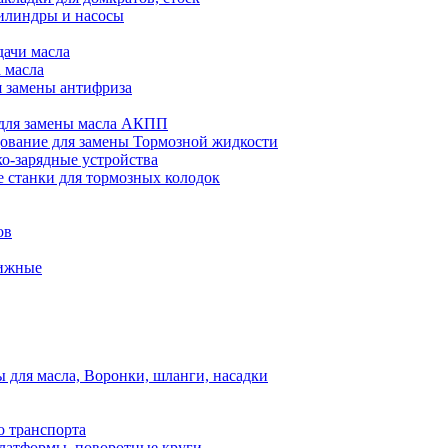
илиндры и насосы
дачи масла
 масла
я замены антифриза
для замены масла АКПП
ование для замены Тормозной жидкости
ко-зарядные устройства
 станки для тормозных колодок
ов
вижные
для масла, Воронки, шланги, насадки
о транспорта
атформы, поворотные круги