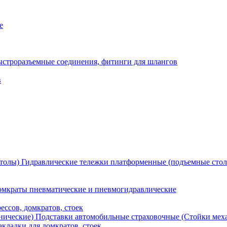
е
ыстроразъемные соединения, фитинги для шлангов
в
Гидравлические тележки платформенные (подъемные сто
мкраты пневматические и пневмогидравлические
ессов, домкратов, стоек
Подставки автомобильные страховочные (Стойки мех
кладки для домкратов, стоек