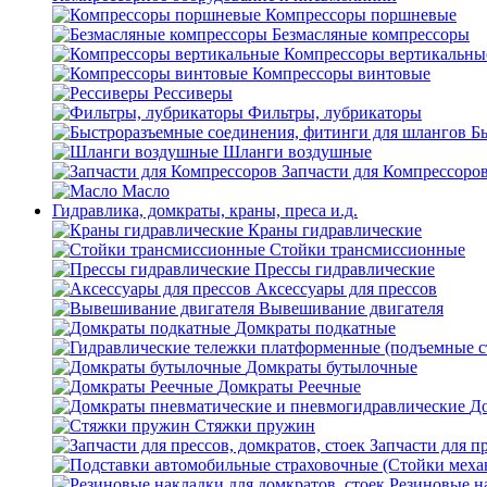
Компрессоры поршневые
Безмасляные компрессоры
Компрессоры вертикальны
Компрессоры винтовые
Рессиверы
Фильтры, лубрикаторы
Б
Шланги воздушные
Запчасти для Компрессоро
Масло
Гидравлика, домкраты, краны, преса и.д.
Краны гидравлические
Стойки трансмиссионные
Прессы гидравлические
Аксессуары для прессов
Вывешивание двигателя
Домкраты подкатные
Домкраты бутылочные
Домкраты Реечные
До
Стяжки пружин
Запчасти для пр
Резиновые на