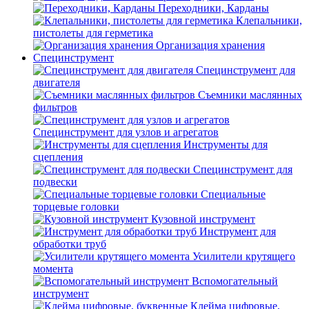
Переходники, Карданы
Клепальники,
пистолеты для герметика
Организация хранения
Специнструмент
Специнструмент для
двигателя
Съемники маслянных
фильтров
Специнструмент для узлов и агрегатов
Инструменты для
сцепления
Специнструмент для
подвески
Специальные
торцевые головки
Кузовной инструмент
Инструмент для
обработки труб
Усилители крутящего
момента
Вспомогательный
инструмент
Клейма цифровые,