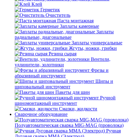
Клей
Герметик
Очиститель
Паста монтажная
Заплаты камерные
Заплаты
радиальные, диагональные
Заплаты универсальные
Жгуты, ножки, грибки
Резина сырая
Вентили,
удлинители, золотники
Фрезы и
абразивный инструмент
Шипы и
шиповальный инструмент
Пакеты для шин
Ручной
шиномонтажный инструмент
Смазки, жидкости
Сварочное оборудование
Полуавтоматическая сварка MIG-MAG (проволока)
Ручная
Дуговая сварка MMA (Электрод)