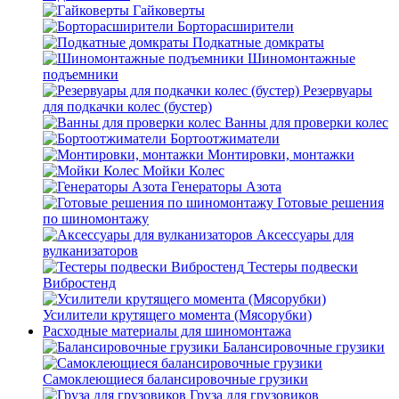
Гайковерты
Борторасширители
Подкатные домкраты
Шиномонтажные
подъемники
Резервуары
для подкачки колес (бустер)
Ванны для проверки колес
Бортоотжиматели
Монтировки, монтажки
Мойки Колес
Генераторы Азота
Готовые решения
по шиномонтажу
Аксессуары для
вулканизаторов
Тестеры подвески
Вибростенд
Усилители крутящего момента (Мясорубки)
Расходные материалы для шиномонтажа
Балансировочные грузики
Самоклеющиеся балансировочные грузики
Груза для грузовиков