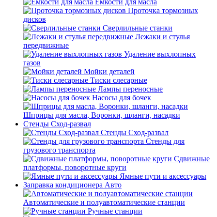
Емкости для масла
Проточка тормозных
дисков
Сверлильные станки
Лежаки и стулья
передвижные
Удаление выхлопных
газов
Мойки деталей
Тиски слесарные
Лампы переносные
Насосы для бочек
Шприцы для масла, Воронки, шланги, насадки
Стенды Сход-развал
Стенды Сход-развал
Стенды для
грузового транспорта
Сдвижные
платформы, поворотные круги
Ямные пути и аксессуары
Заправка кондиционера Авто
Автоматические и полуавтоматические станции
Ручные станции