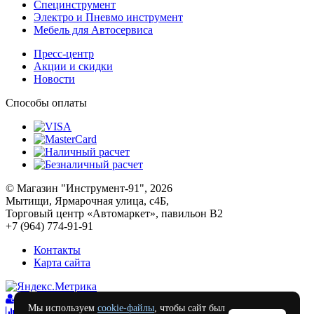
Специнструмент
Электро и Пневмо инструмент
Мебель для Автосервиса
Пресс-центр
Акции и скидки
Новости
Способы оплаты
© Магазин "Инструмент-91", 2026
Мытищи, Ярмарочная улица, с4Б,
Торговый центр «Автомаркет», павильон В2
+7 (964) 774-91-91
Контакты
Карта сайта
Войти
Мы используем
cookie-файлы
, чтобы сайт был
Сравнение
0