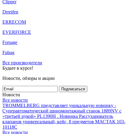
Clipper
Drreifen
ERRECOM
EVERFORCE
Forsage
Fubag
Все производители
Будьте в курсе!
Новости, обзоры и акции
Подписаться
Новости
Все новости
TROMMELBERG представляет уникальную новинку -
Суперавтоматический шиномонтажный станок 1889NV с
«третьей рукой» PL1390H .
Новинка Рассухариватель
клапанов универсальный, кейс, 8 предметов МАСТАК 103-
10118C
Все новости