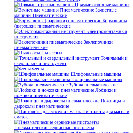
Прямые отрезные машины
Зачистные
машины Пневматические
Бормашины
(шарошки) пневматические
Электромонтажный
инструмент
Заклепочники
пневматические
Пылесосы
Точильный и
сверлильный инструмент
Фены
Шлифовальные машины
Полировальные машины
Зубила пневматические
Лобзики и
ножовки пневматические
Ножницы и
дыроколы пневматические
Пистолеты для масел и
смазок
Пневматические сервисные пистолеты
Аксессуары для пылесосов