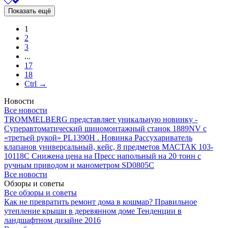
Показать ещё
1
2
3
...
17
18
Ctrl →
Новости
Все новости
TROMMELBERG представляет уникальную новинку -
Суперавтоматический шиномонтажный станок 1889NV с
«третьей рукой» PL1390H .
Новинка Рассухариватель
клапанов универсальный, кейс, 8 предметов МАСТАК 103-
10118C
Снижена цена на Пресс напольный на 20 тонн с
ручным приводом и манометром SD0805C
Все новости
Обзоры и советы
Все обзоры и советы
Как не превратить ремонт дома в кошмар?
Правильное
утепление крыши в деревянном доме
Тенденции в
ландшафтном дизайне 2016