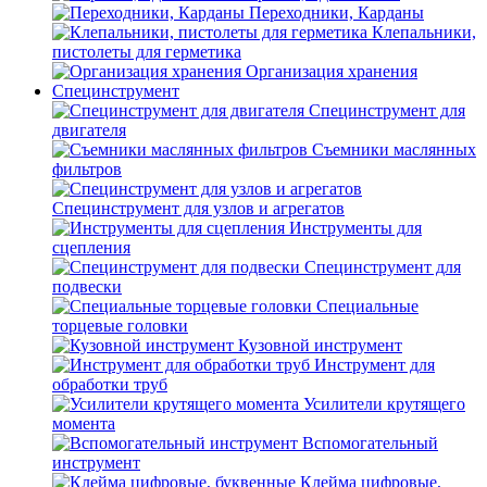
Переходники, Карданы
Клепальники,
пистолеты для герметика
Организация хранения
Специнструмент
Специнструмент для
двигателя
Съемники маслянных
фильтров
Специнструмент для узлов и агрегатов
Инструменты для
сцепления
Специнструмент для
подвески
Специальные
торцевые головки
Кузовной инструмент
Инструмент для
обработки труб
Усилители крутящего
момента
Вспомогательный
инструмент
Клейма цифровые,