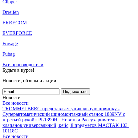
Clipper
Drreifen
ERRECOM
EVERFORCE
Forsage
Fubag
Все производители
Будьте в курсе!
Новости, обзоры и акции
Подписаться
Новости
Все новости
TROMMELBERG представляет уникальную новинку -
Суперавтоматический шиномонтажный станок 1889NV с
«третьей рукой» PL1390H .
Новинка Рассухариватель
клапанов универсальный, кейс, 8 предметов МАСТАК 103-
10118C
Все новости