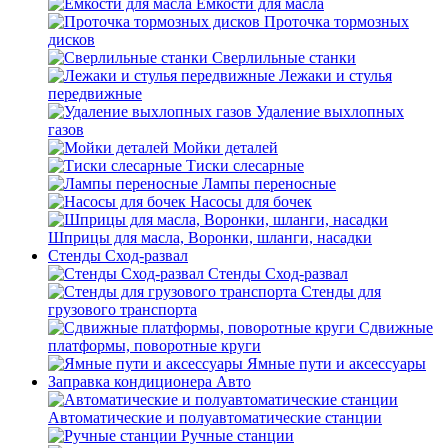
Емкости для масла
Проточка тормозных
дисков
Сверлильные станки
Лежаки и стулья
передвижные
Удаление выхлопных
газов
Мойки деталей
Тиски слесарные
Лампы переносные
Насосы для бочек
Шприцы для масла, Воронки, шланги, насадки
Стенды Сход-развал
Стенды Сход-развал
Стенды для
грузового транспорта
Сдвижные
платформы, поворотные круги
Ямные пути и аксессуары
Заправка кондиционера Авто
Автоматические и полуавтоматические станции
Ручные станции