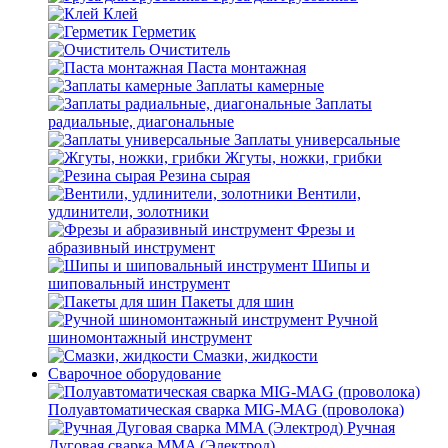
Клей
Герметик
Очиститель
Паста монтажная
Заплаты камерные
Заплаты
радиальные, диагональные
Заплаты универсальные
Жгуты, ножки, грибки
Резина сырая
Вентили,
удлинители, золотники
Фрезы и
абразивный инструмент
Шипы и
шиповальный инструмент
Пакеты для шин
Ручной
шиномонтажный инструмент
Смазки, жидкости
Сварочное оборудование
Полуавтоматическая сварка MIG-MAG (проволока)
Ручная
Дуговая сварка MMA (Электрод)