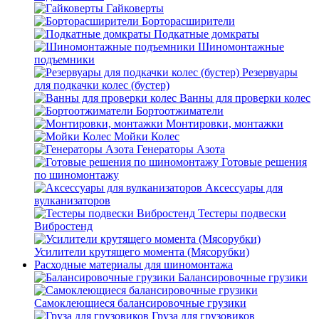
Гайковерты
Борторасширители
Подкатные домкраты
Шиномонтажные
подъемники
Резервуары
для подкачки колес (бустер)
Ванны для проверки колес
Бортоотжиматели
Монтировки, монтажки
Мойки Колес
Генераторы Азота
Готовые решения
по шиномонтажу
Аксессуары для
вулканизаторов
Тестеры подвески
Вибростенд
Усилители крутящего момента (Мясорубки)
Расходные материалы для шиномонтажа
Балансировочные грузики
Самоклеющиеся балансировочные грузики
Груза для грузовиков