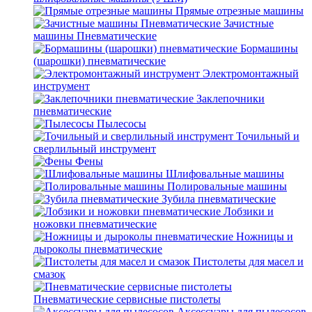
Прямые отрезные машины
Зачистные
машины Пневматические
Бормашины
(шарошки) пневматические
Электромонтажный
инструмент
Заклепочники
пневматические
Пылесосы
Точильный и
сверлильный инструмент
Фены
Шлифовальные машины
Полировальные машины
Зубила пневматические
Лобзики и
ножовки пневматические
Ножницы и
дыроколы пневматические
Пистолеты для масел и
смазок
Пневматические сервисные пистолеты
Аксессуары для пылесосов