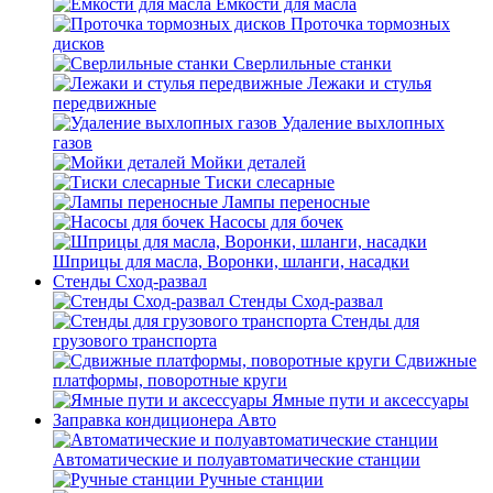
Емкости для масла
Проточка тормозных
дисков
Сверлильные станки
Лежаки и стулья
передвижные
Удаление выхлопных
газов
Мойки деталей
Тиски слесарные
Лампы переносные
Насосы для бочек
Шприцы для масла, Воронки, шланги, насадки
Стенды Сход-развал
Стенды Сход-развал
Стенды для
грузового транспорта
Сдвижные
платформы, поворотные круги
Ямные пути и аксессуары
Заправка кондиционера Авто
Автоматические и полуавтоматические станции
Ручные станции