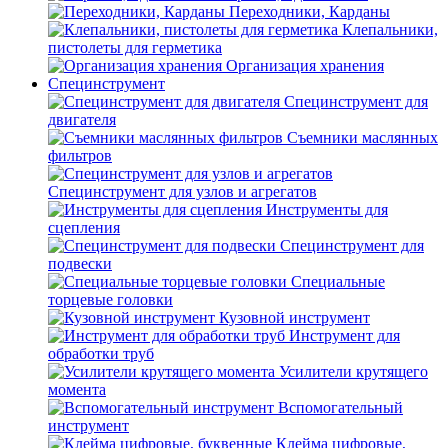
Переходники, Карданы
Клепальники,
пистолеты для герметика
Организация хранения
Специнструмент
Специнструмент для
двигателя
Съемники маслянных
фильтров
Специнструмент для узлов и агрегатов
Инструменты для
сцепления
Специнструмент для
подвески
Специальные
торцевые головки
Кузовной инструмент
Инструмент для
обработки труб
Усилители крутящего
момента
Вспомогательный
инструмент
Клейма цифровые,