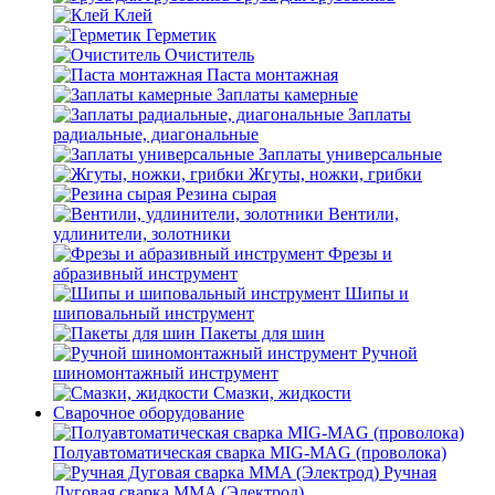
Клей
Герметик
Очиститель
Паста монтажная
Заплаты камерные
Заплаты
радиальные, диагональные
Заплаты универсальные
Жгуты, ножки, грибки
Резина сырая
Вентили,
удлинители, золотники
Фрезы и
абразивный инструмент
Шипы и
шиповальный инструмент
Пакеты для шин
Ручной
шиномонтажный инструмент
Смазки, жидкости
Сварочное оборудование
Полуавтоматическая сварка MIG-MAG (проволока)
Ручная
Дуговая сварка MMA (Электрод)