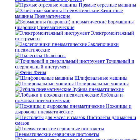
Прямые отрезные машины
Зачистные
машины Пневматические
Бормашины
(шарошки) пневматические
Электромонтажный
инструмент
Заклепочники
пневматические
Пылесосы
Точильный и
сверлильный инструмент
Фены
Шлифовальные машины
Полировальные машины
Зубила пневматические
Лобзики и
ножовки пневматические
Ножницы и
дыроколы пневматические
Пистолеты для масел и
смазок
Пневматические сервисные пистолеты
Аксессуары для пылесосов