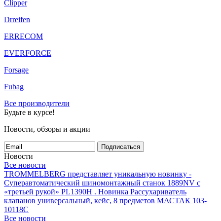
Clipper
Drreifen
ERRECOM
EVERFORCE
Forsage
Fubag
Все производители
Будьте в курсе!
Новости, обзоры и акции
Подписаться
Новости
Все новости
TROMMELBERG представляет уникальную новинку -
Суперавтоматический шиномонтажный станок 1889NV с
«третьей рукой» PL1390H .
Новинка Рассухариватель
клапанов универсальный, кейс, 8 предметов МАСТАК 103-
10118C
Все новости