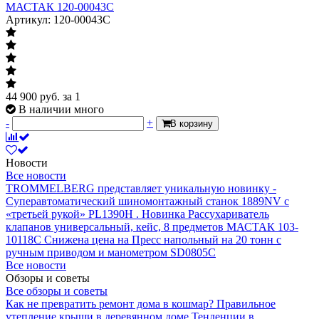
МАСТАК 120-00043C
Артикул: 120-00043C
44 900
руб.
за 1
В наличии много
-
+
В корзину
Новости
Все новости
TROMMELBERG представляет уникальную новинку -
Суперавтоматический шиномонтажный станок 1889NV с
«третьей рукой» PL1390H .
Новинка Рассухариватель
клапанов универсальный, кейс, 8 предметов МАСТАК 103-
10118C
Снижена цена на Пресс напольный на 20 тонн с
ручным приводом и манометром SD0805C
Все новости
Обзоры и советы
Все обзоры и советы
Как не превратить ремонт дома в кошмар?
Правильное
утепление крыши в деревянном доме
Тенденции в