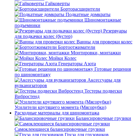
Гайковерты
Борторасширители
Подкатные домкраты
Шиномонтажные
подъемники
Резервуары
для подкачки колес (бустер)
Ванны для проверки колес
Бортоотжиматели
Монтировки, монтажки
Мойки Колес
Генераторы Азота
Готовые решения
по шиномонтажу
Аксессуары для
вулканизаторов
Тестеры подвески
Вибростенд
Усилители крутящего момента (Мясорубки)
Расходные материалы для шиномонтажа
Балансировочные грузики
Самоклеющиеся балансировочные грузики
Груза для грузовиков