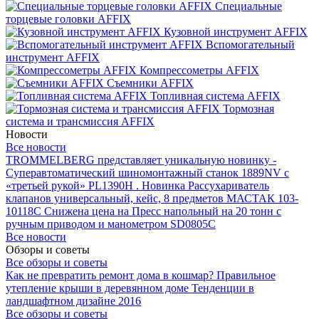
Специальные
торцевые головки AFFIX
Кузовной инструмент AFFIX
Вспомогательный
инструмент AFFIX
Компрессометры AFFIX
Съемники AFFIX
Топливная система AFFIX
Тормозная
система и трансмиссия AFFIX
Новости
Все новости
TROMMELBERG представляет уникальную новинку -
Суперавтоматический шиномонтажный станок 1889NV с
«третьей рукой» PL1390H .
Новинка Рассухариватель
клапанов универсальный, кейс, 8 предметов МАСТАК 103-
10118C
Снижена цена на Пресс напольный на 20 тонн с
ручным приводом и манометром SD0805C
Все новости
Обзоры и советы
Все обзоры и советы
Как не превратить ремонт дома в кошмар?
Правильное
утепление крыши в деревянном доме
Тенденции в
ландшафтном дизайне 2016
Все обзоры и советы