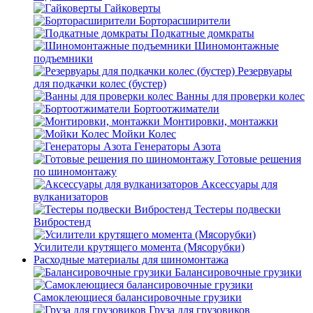
Гайковерты
Борторасширители
Подкатные домкраты
Шиномонтажные
подъемники
Резервуары
для подкачки колес (бустер)
Ванны для проверки колес
Бортоотжиматели
Монтировки, монтажки
Мойки Колес
Генераторы Азота
Готовые решения
по шиномонтажу
Аксессуары для
вулканизаторов
Тестеры подвески
Вибростенд
Усилители крутящего момента (Мясорубки)
Расходные материалы для шиномонтажа
Балансировочные грузики
Самоклеющиеся балансировочные грузики
Груза для грузовиков