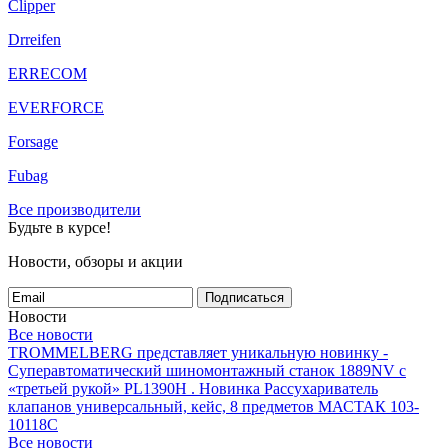
Clipper
Drreifen
ERRECOM
EVERFORCE
Forsage
Fubag
Все производители
Будьте в курсе!
Новости, обзоры и акции
Подписаться
Новости
Все новости
TROMMELBERG представляет уникальную новинку -
Суперавтоматический шиномонтажный станок 1889NV с
«третьей рукой» PL1390H .
Новинка Рассухариватель
клапанов универсальный, кейс, 8 предметов МАСТАК 103-
10118C
Все новости