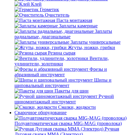
Клей
Герметик
Очиститель
Паста монтажная
Заплаты камерные
Заплаты
радиальные, диагональные
Заплаты универсальные
Жгуты, ножки, грибки
Резина сырая
Вентили,
удлинители, золотники
Фрезы и
абразивный инструмент
Шипы и
шиповальный инструмент
Пакеты для шин
Ручной
шиномонтажный инструмент
Смазки, жидкости
Сварочное оборудование
Полуавтоматическая сварка MIG-MAG (проволока)
Ручная
Дуговая сварка MMA (Электрод)