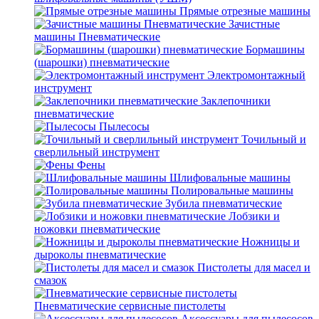
Прямые отрезные машины
Зачистные
машины Пневматические
Бормашины
(шарошки) пневматические
Электромонтажный
инструмент
Заклепочники
пневматические
Пылесосы
Точильный и
сверлильный инструмент
Фены
Шлифовальные машины
Полировальные машины
Зубила пневматические
Лобзики и
ножовки пневматические
Ножницы и
дыроколы пневматические
Пистолеты для масел и
смазок
Пневматические сервисные пистолеты
Аксессуары для пылесосов