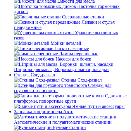
Емкости для масла
Проточка тормозных
дисков
Сверлильные станки
Лежаки и стулья
передвижные
Удаление выхлопных
газов
Мойки деталей
Тиски слесарные
Лампы переносные
Насосы для бочек
Шприцы для масла, Воронки, шланги, насадки
Стенды Сход-развал
Стенды Сход-развал
Стенды для
грузового транспорта
Сдвижные
платформы, поворотные круги
Ямные пути и аксессуары
Заправка кондиционера Авто
Автоматические и полуавтоматические станции
Ручные станции