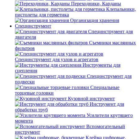
Переходники, Карданы
Клепальники,
пистолеты для герметика
Организация хранения
Специнструмент
Специнструмент для
двигателя
Съемники маслянных
фильтров
Специнструмент для узлов и агрегатов
Инструменты для
сцепления
Специнструмент для
подвески
Специальные
торцевые головки
Кузовной инструмент
Инструмент для
обработки труб
Усилители крутящего
момента
Вспомогательный
инструмент
Клейма цифровые,