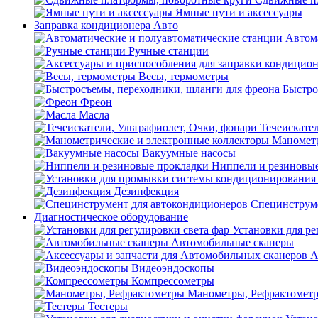
Ямные пути и аксессуары
Заправка кондиционера Авто
Автом
Ручные станции
Весы, термометры
Быстро
Фреон
Масла
Течеискател
Манометр
Вакуумные насосы
Ниппели и резиновы
Дезинфекция
Специнструме
Диагностическое оборудование
Установки для ре
Автомобильные сканеры
А
Видеоэндоскопы
Компрессометры
Манометры, Рефрактомет
Тестеры