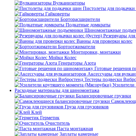
Вулканизаторы
Пистолеты для подкачки
Гайковерты
Борторасширители
Подкатные домкраты
Шиномонтажные подъе
Резервуары для 
Ванны для проверки колес
Бортоотжиматели
Монтировки, монтажки
Мойки Колес
Генераторы Азота
Готовые решения 
Аксессуары для вулкан
Тестеры подвески Вибр
Усилители 
Расходные материалы для шиномонтажа
Балансировочные грузики
Самоклеющи
Груза для грузовиков
Клей
Герметик
Очиститель
Паста монтажная
Заплаты камерные