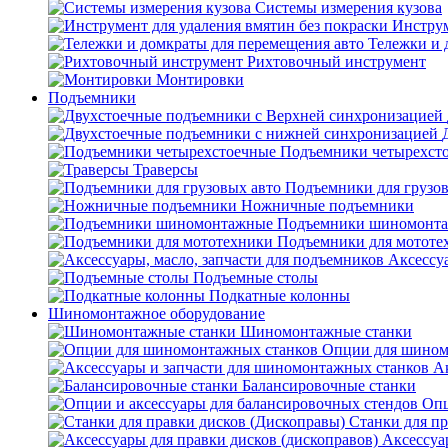
Системы измерения кузова
Инструм
Тележки и 
Рихтовочный инструмент
Монтировки
Подъемники
Подъемники четырехст
Траверсы
Подъемники для грузов
Ножничные подъемники
Подъемники шиномонт
Подъемники для мототе
Аксессуа
Подъемные столы
Подкатные колонны
Шиномонтажное оборудование
Шиномонтажные станки
Опции для шином
А
Балансировочные станки
Опц
Станки для пр
Аксессуа