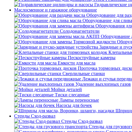
Гидравлические ц
Маслосменное и гаражное оборудование
Оборудование для раз
Оборудование для слива
Оборудования дл
Солодонагнетатели
Оборудование 
Оборуд
Зарядные и пус
Клепальные
Пескоструйные камеры
Емкости для масла
Проточка тормозных диск
Сверлильные станки
Лежаки и стулья перед
Удаление выхлопных газов
Мойки деталей
Тиски слесарные
Лампы переносные
Насосы для бочек
Шприцы 
Стенды Сход-развал
Стенды Сход-развал
Стенды для грузовог
Сдвижные пл