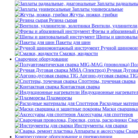
Заплаты радиальны
Заплаты универсальные
Жгуты, ножки, грибки
Резина сырая
Вентили, удлинители
Фрезы и абразивный 
Шипы и шиповальн
Пакеты для шин
Ручной шиномон
Смазки, жидкости
Сварочное оборудование
Пол
Ручная Дугова
Аргоно-дуговая сварка TIG
Споттеры, точечная сварка
Контактная сварка
Индукционные нагревате
Плазморезы
Расходные матери
Маски сварщика
Аксессуары для споттеров
Свар
Инструменты для сварки
Сварк
Компрессорное оборудование и пневмолинии