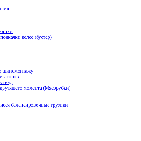
 шин
мники
подкачки колес (бустер)
по шиномонтажу
изаторов
остенд
крутящего момента (Мясорубки)
еся балансировочные грузики