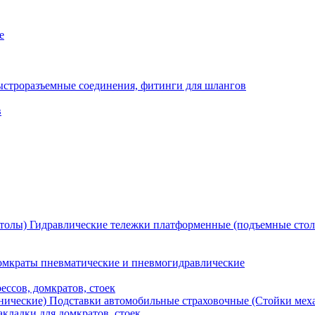
е
ыстроразъемные соединения, фитинги для шлангов
в
Гидравлические тележки платформенные (подъемные сто
мкраты пневматические и пневмогидравлические
ессов, домкратов, стоек
Подставки автомобильные страховочные (Стойки мех
кладки для домкратов, стоек