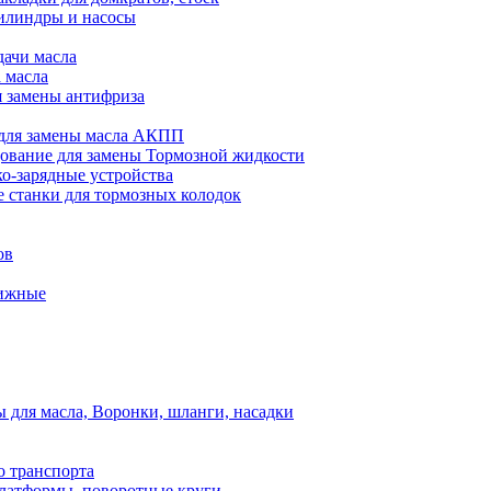
илиндры и насосы
дачи масла
 масла
я замены антифриза
для замены масла АКПП
ование для замены Тормозной жидкости
ко-зарядные устройства
 станки для тормозных колодок
ов
вижные
для масла, Воронки, шланги, насадки
о транспорта
атформы, поворотные круги