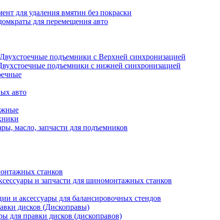
ент для удаления вмятин без покраски
домкраты для перемещения авто
Двухстоечные подъемники с Верхней синхронизацией
Двухстоечные подъемники с нижней синхронизацией
оечные
ых авто
ажные
хники
ры, масло, запчасти для подъемников
онтажных станков
ксессуары и запчасти для шиномонтажных станков
ии и аксессуары для балансировочных стендов
авки дисков (Дископравы)
ры для правки дисков (дископравов)