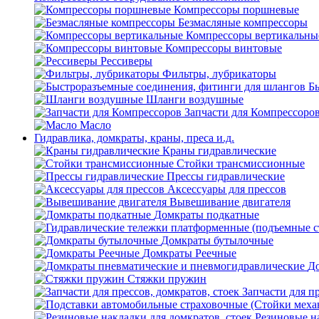
Компрессоры поршневые
Безмасляные компрессоры
Компрессоры вертикальны
Компрессоры винтовые
Рессиверы
Фильтры, лубрикаторы
Б
Шланги воздушные
Запчасти для Компрессоро
Масло
Гидравлика, домкраты, краны, преса и.д.
Краны гидравлические
Стойки трансмиссионные
Прессы гидравлические
Аксессуары для прессов
Вывешивание двигателя
Домкраты подкатные
Домкраты бутылочные
Домкраты Реечные
До
Стяжки пружин
Запчасти для пр
Резиновые на