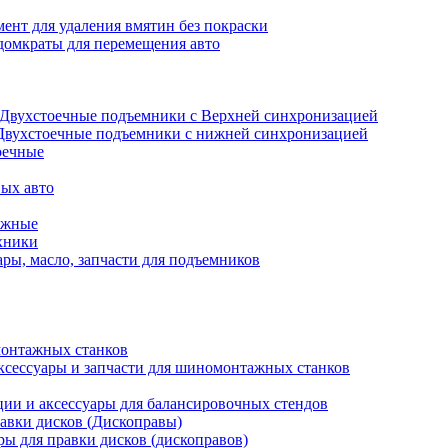
ент для удаления вмятин без покраски
домкраты для перемещения авто
Двухстоечные подъемники с Верхней синхронизацией
Двухстоечные подъемники с нижней синхронизацией
оечные
ых авто
ажные
хники
ры, масло, запчасти для подъемников
онтажных станков
ксессуары и запчасти для шиномонтажных станков
ии и аксессуары для балансировочных стендов
авки дисков (Дископравы)
ры для правки дисков (дископравов)