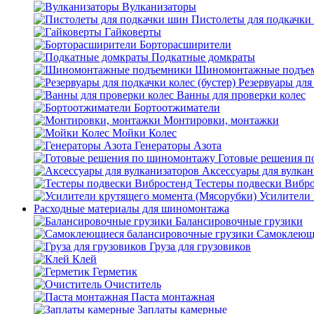
Вулканизаторы
Пистолеты для подкачки
Гайковерты
Борторасширители
Подкатные домкраты
Шиномонтажные подъе
Резервуары для 
Ванны для проверки колес
Бортоотжиматели
Монтировки, монтажки
Мойки Колес
Генераторы Азота
Готовые решения 
Аксессуары для вулкан
Тестеры подвески Вибр
Усилители 
Расходные материалы для шиномонтажа
Балансировочные грузики
Самоклеющи
Груза для грузовиков
Клей
Герметик
Очиститель
Паста монтажная
Заплаты камерные