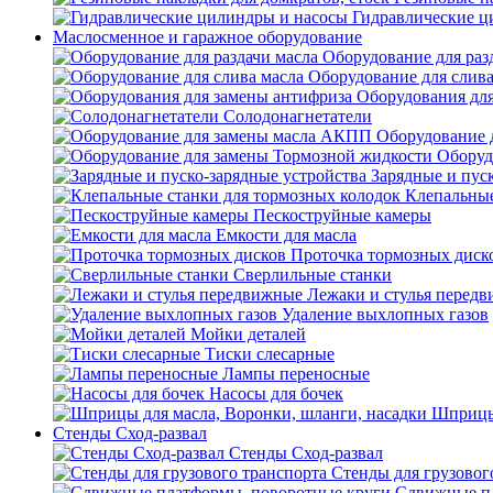
Гидравлические ц
Маслосменное и гаражное оборудование
Оборудование для раз
Оборудование для слива
Оборудования дл
Солодонагнетатели
Оборудование 
Оборуд
Зарядные и пус
Клепальные
Пескоструйные камеры
Емкости для масла
Проточка тормозных диск
Сверлильные станки
Лежаки и стулья перед
Удаление выхлопных газов
Мойки деталей
Тиски слесарные
Лампы переносные
Насосы для бочек
Шприцы 
Стенды Сход-развал
Стенды Сход-развал
Стенды для грузовог
Сдвижные пл