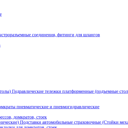
е
ыстроразъемные соединения, фитинги для шлангов
в
Гидравлические тележки платформенные (подъемные сто
мкраты пневматические и пневмогидравлические
ессов, домкратов, стоек
Подставки автомобильные страховочные (Стойки мех
кладки для домкратов, стоек