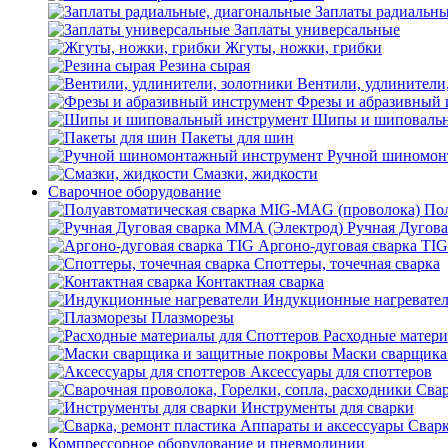
Заплаты радиальны
Заплаты универсальные
Жгуты, ножки, грибки
Резина сырая
Вентили, удлинители
Фрезы и абразивный 
Шипы и шиповальн
Пакеты для шин
Ручной шиномон
Смазки, жидкости
Сварочное оборудование
Пол
Ручная Дугова
Аргоно-дуговая сварка TIG
Споттеры, точечная сварка
Контактная сварка
Индукционные нагревате
Плазморезы
Расходные матери
Маски сварщика
Аксессуары для споттеров
Свар
Инструменты для сварки
Сварк
Компрессорное оборудование и пневмолинии