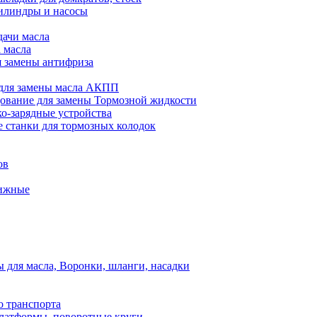
илиндры и насосы
дачи масла
 масла
я замены антифриза
для замены масла АКПП
ование для замены Тормозной жидкости
ко-зарядные устройства
 станки для тормозных колодок
ов
вижные
для масла, Воронки, шланги, насадки
о транспорта
атформы, поворотные круги