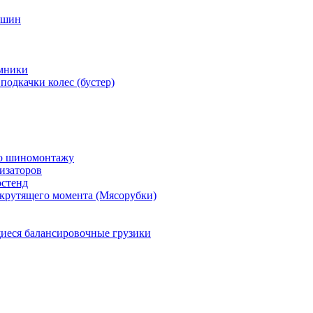
 шин
мники
подкачки колес (бустер)
по шиномонтажу
изаторов
остенд
крутящего момента (Мясорубки)
еся балансировочные грузики