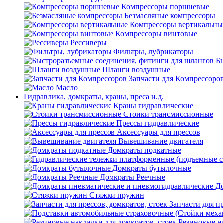
Компрессоры поршневые
Безмасляные компрессоры
Компрессоры вертикальны
Компрессоры винтовые
Рессиверы
Фильтры, лубрикаторы
Б
Шланги воздушные
Запчасти для Компрессоро
Масло
Гидравлика, домкраты, краны, преса и.д.
Краны гидравлические
Стойки трансмиссионные
Прессы гидравлические
Аксессуары для прессов
Вывешивание двигателя
Домкраты подкатные
Домкраты бутылочные
Домкраты Реечные
До
Стяжки пружин
Запчасти для пр
Резиновые на