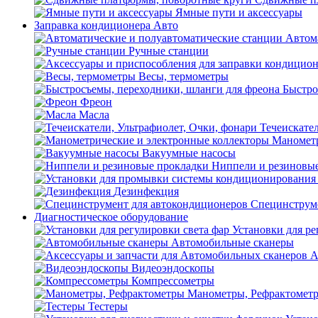
Ямные пути и аксессуары
Заправка кондиционера Авто
Автом
Ручные станции
Весы, термометры
Быстро
Фреон
Масла
Течеискател
Манометр
Вакуумные насосы
Ниппели и резиновы
Дезинфекция
Специнструме
Диагностическое оборудование
Установки для ре
Автомобильные сканеры
А
Видеоэндоскопы
Компрессометры
Манометры, Рефрактомет
Тестеры