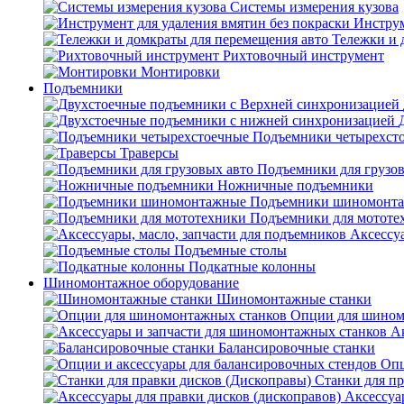
Системы измерения кузова
Инструм
Тележки и 
Рихтовочный инструмент
Монтировки
Подъемники
Подъемники четырехст
Траверсы
Подъемники для грузов
Ножничные подъемники
Подъемники шиномонт
Подъемники для мототе
Аксессуа
Подъемные столы
Подкатные колонны
Шиномонтажное оборудование
Шиномонтажные станки
Опции для шином
А
Балансировочные станки
Опц
Станки для пр
Аксессуа