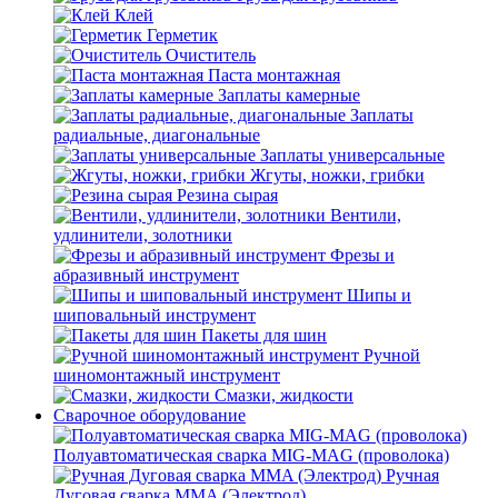
Клей
Герметик
Очиститель
Паста монтажная
Заплаты камерные
Заплаты
радиальные, диагональные
Заплаты универсальные
Жгуты, ножки, грибки
Резина сырая
Вентили,
удлинители, золотники
Фрезы и
абразивный инструмент
Шипы и
шиповальный инструмент
Пакеты для шин
Ручной
шиномонтажный инструмент
Смазки, жидкости
Сварочное оборудование
Полуавтоматическая сварка MIG-MAG (проволока)
Ручная
Дуговая сварка MMA (Электрод)