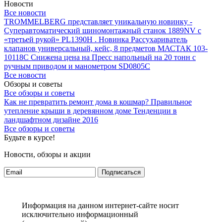
Новости
Все новости
TROMMELBERG представляет уникальную новинку -
Суперавтоматический шиномонтажный станок 1889NV с
«третьей рукой» PL1390H .
Новинка Рассухариватель
клапанов универсальный, кейс, 8 предметов МАСТАК 103-
10118C
Снижена цена на Пресс напольный на 20 тонн с
ручным приводом и манометром SD0805C
Все новости
Обзоры и советы
Все обзоры и советы
Как не превратить ремонт дома в кошмар?
Правильное
утепление крыши в деревянном доме
Тенденции в
ландшафтном дизайне 2016
Все обзоры и советы
Будьте в курсе!
Новости, обзоры и акции
Подписаться
Информация на данном интернет-сайте носит
исключительно информационный