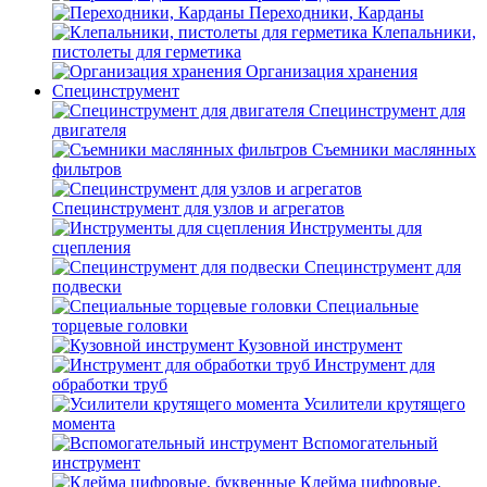
Переходники, Карданы
Клепальники,
пистолеты для герметика
Организация хранения
Специнструмент
Специнструмент для
двигателя
Съемники маслянных
фильтров
Специнструмент для узлов и агрегатов
Инструменты для
сцепления
Специнструмент для
подвески
Специальные
торцевые головки
Кузовной инструмент
Инструмент для
обработки труб
Усилители крутящего
момента
Вспомогательный
инструмент
Клейма цифровые,