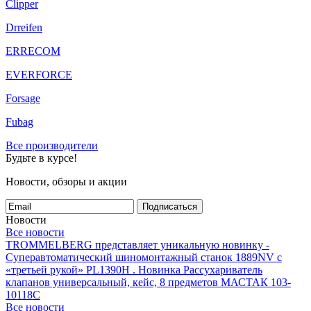
Clipper
Drreifen
ERRECOM
EVERFORCE
Forsage
Fubag
Все производители
Будьте в курсе!
Новости, обзоры и акции
Подписаться
Новости
Все новости
TROMMELBERG представляет уникальную новинку -
Суперавтоматический шиномонтажный станок 1889NV с
«третьей рукой» PL1390H .
Новинка Рассухариватель
клапанов универсальный, кейс, 8 предметов МАСТАК 103-
10118C
Все новости