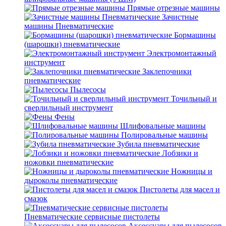
Прямые отрезные машины
Зачистные
машины Пневматические
Бормашины
(шарошки) пневматические
Электромонтажный
инструмент
Заклепочники
пневматические
Пылесосы
Точильный и
сверлильный инструмент
Фены
Шлифовальные машины
Полировальные машины
Зубила пневматические
Лобзики и
ножовки пневматические
Ножницы и
дыроколы пневматические
Пистолеты для масел и
смазок
Пневматические сервисные пистолеты
Аксессуары для пылесосов