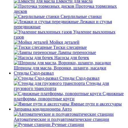
Емкости для масла
Проточка тормозных
дисков
Сверлильные станки
Лежаки и стулья
передвижные
Удаление выхлопных
газов
Мойки деталей
Тиски слесарные
Лампы переносные
Насосы для бочек
Шприцы для масла, Воронки, шланги, насадки
Стенды Сход-развал
Стенды Сход-развал
Стенды для
грузового транспорта
Сдвижные
платформы, поворотные круги
Ямные пути и аксессуары
Заправка кондиционера Авто
Автоматические и полуавтоматические станции
Ручные станции