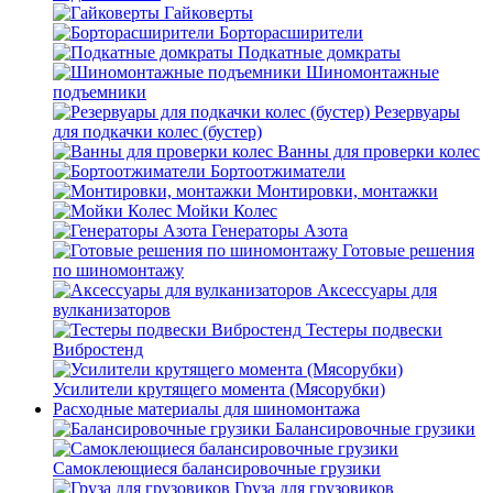
Гайковерты
Борторасширители
Подкатные домкраты
Шиномонтажные
подъемники
Резервуары
для подкачки колес (бустер)
Ванны для проверки колес
Бортоотжиматели
Монтировки, монтажки
Мойки Колес
Генераторы Азота
Готовые решения
по шиномонтажу
Аксессуары для
вулканизаторов
Тестеры подвески
Вибростенд
Усилители крутящего момента (Мясорубки)
Расходные материалы для шиномонтажа
Балансировочные грузики
Самоклеющиеся балансировочные грузики
Груза для грузовиков