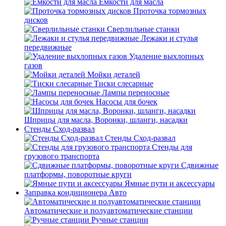
Емкости для масла
Проточка тормозных
дисков
Сверлильные станки
Лежаки и стулья
передвижные
Удаление выхлопных
газов
Мойки деталей
Тиски слесарные
Лампы переносные
Насосы для бочек
Шприцы для масла, Воронки, шланги, насадки
Стенды Сход-развал
Стенды Сход-развал
Стенды для
грузового транспорта
Сдвижные
платформы, поворотные круги
Ямные пути и аксессуары
Заправка кондиционера Авто
Автоматические и полуавтоматические станции
Ручные станции