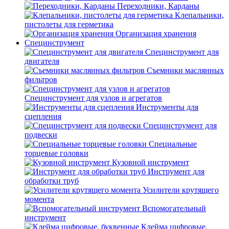
Переходники, Карданы
Клепальники,
пистолеты для герметика
Организация хранения
Специнструмент
Специнструмент для
двигателя
Съемники маслянных
фильтров
Специнструмент для узлов и агрегатов
Инструменты для
сцепления
Специнструмент для
подвески
Специальные
торцевые головки
Кузовной инструмент
Инструмент для
обработки труб
Усилители крутящего
момента
Вспомогательный
инструмент
Клейма цифровые,