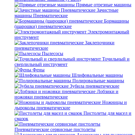
Прямые отрезные машины
Зачистные
машины Пневматические
Бормашины
(шарошки) пневматические
Электромонтажный
инструмент
Заклепочники
пневматические
Пылесосы
Точильный и
сверлильный инструмент
Фены
Шлифовальные машины
Полировальные машины
Зубила пневматические
Лобзики и
ножовки пневматические
Ножницы и
дыроколы пневматические
Пистолеты для масел и
смазок
Пневматические сервисные пистолеты
Аксессуары для пылесосов