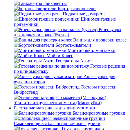
Гайковерты
Борторасширители
Подкатные домкраты
Шиномонтажные
подъемники
Резервуары
для подкачки колес (бустер)
Ванны для проверки колес
Бортоотжиматели
Монтировки, монтажки
Мойки Колес
Генераторы Азота
Готовые решения
по шиномонтажу
Аксессуары для
вулканизаторов
Тестеры подвески
Вибростенд
Усилители крутящего момента (Мясорубки)
Расходные материалы для шиномонтажа
Балансировочные грузики
Самоклеющиеся балансировочные грузики
Груза для грузовиков