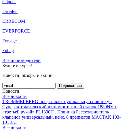
Clipper
Drreifen
ERRECOM
EVERFORCE
Forsage
Fubag
Все производители
Будьте в курсе!
Новости, обзоры и акции
Подписаться
Новости
Все новости
TROMMELBERG представляет уникальную новинку -
Суперавтоматический шиномонтажный станок 1889NV с
«третьей рукой» PL1390H .
Новинка Рассухариватель
клапанов универсальный, кейс, 8 предметов МАСТАК 103-
10118C
Все новости