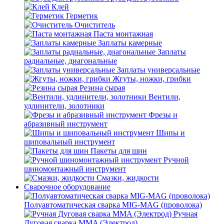
Клей
Герметик
Очиститель
Паста монтажная
Заплаты камерные
Заплаты
радиальные, диагональные
Заплаты универсальные
Жгуты, ножки, грибки
Резина сырая
Вентили,
удлинители, золотники
Фрезы и
абразивный инструмент
Шипы и
шиповальный инструмент
Пакеты для шин
Ручной
шиномонтажный инструмент
Смазки, жидкости
Сварочное оборудование
Полуавтоматическая сварка MIG-MAG (проволока)
Ручная
Дуговая сварка MMA (Электрод)