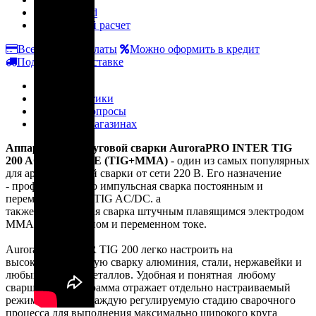
Все способы оплаты
Можно оформить в кредит
Подробнее о доставке
Описание
Характеристики
Отзывы и вопросы
Наличие в магазинах
Аппарат аргонодуговой сварки AuroraPRO INTER TIG
200 AC/DC PULSE (TIG+MMA)
- один из самых популярных
для аргонодуговой сварки от сети 220 В. Его назначение
- профессионально импульсная сварка постоянным и
переменны током TIG AC/DC. а
также полноценная сварка штучным плавящимся электродом
MMA на постоянном и переменном токе.
AuroraPRO INTER TIG 200 легко настроить на
высококачественную сварку алюминия, стали, нержавейки и
любых цветных металлов. Удобная и понятная любому
сварщику циклограмма отражает отдельно настраиваемый
режим ПУЛЬС и каждую регулируемую стадию сварочного
процесса для выполнения максимально широкого круга