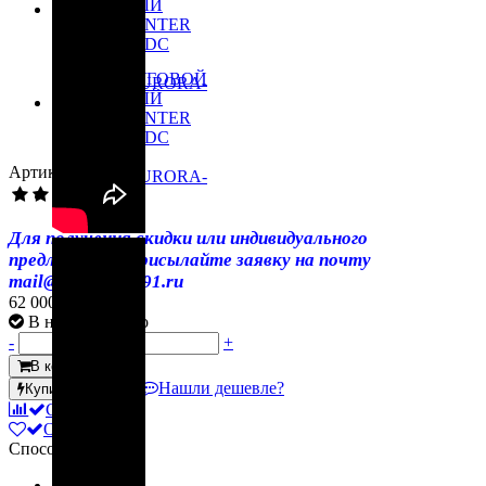
Артикул: 10052
(46)
Для получения скидки или индивидуального
предложения, присылайте заявку на почту
mail@instrument91.ru
62 000 руб.
за 1
В наличии мало
-
+
В корзину
Нашли дешевле?
Купить в 1 клик
Сравнить
Отложить
Способы оплаты