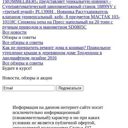
TROMMELBERG представляет уникальную новинку -
Суперавтоматический шиномонтажный станок 1889NV с
«третьей рукой» PL1390H .
Новинка Рассухариватель
клапанов универсальный, кейс, 8 предметов МАСТАК 103-
10118C
Снижена цена на Пресс напольный на 20 тонн с
ручным приводом и манометром SD0805C
Все новости
Обзоры и советы
Все обзоры и советы
Как не превратить ремонт дома в кошмар?
Правильное
утепление крыши в деревянном доме
Тенденции в
ландшафтном дизайне 2016
Все обзоры и советы
Будьте в курсе!
Новости, обзоры и акции
Подписаться
Информация на данном интернет-сайте носит
исключительно информационный
(ознакомительный) характер и ни при каких
условиях не является публичной офертой,
определяемой положениями Статьи 437