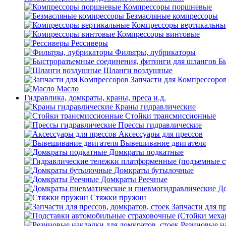
Компрессоры поршневые
Безмасляные компрессоры
Компрессоры вертикальны
Компрессоры винтовые
Рессиверы
Фильтры, лубрикаторы
Б
Шланги воздушные
Запчасти для Компрессоро
Масло
Гидравлика, домкраты, краны, преса и.д.
Краны гидравлические
Стойки трансмиссионные
Прессы гидравлические
Аксессуары для прессов
Вывешивание двигателя
Домкраты подкатные
Домкраты бутылочные
Домкраты Реечные
До
Стяжки пружин
Запчасти для пр
Резиновые на