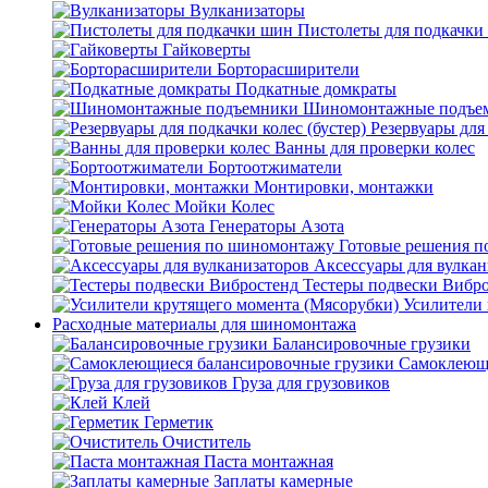
Вулканизаторы
Пистолеты для подкачки
Гайковерты
Борторасширители
Подкатные домкраты
Шиномонтажные подъе
Резервуары для 
Ванны для проверки колес
Бортоотжиматели
Монтировки, монтажки
Мойки Колес
Генераторы Азота
Готовые решения 
Аксессуары для вулкан
Тестеры подвески Вибр
Усилители 
Расходные материалы для шиномонтажа
Балансировочные грузики
Самоклеющи
Груза для грузовиков
Клей
Герметик
Очиститель
Паста монтажная
Заплаты камерные