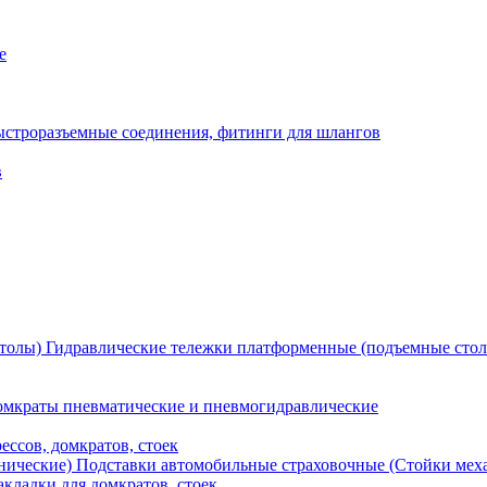
е
ыстроразъемные соединения, фитинги для шлангов
в
Гидравлические тележки платформенные (подъемные сто
мкраты пневматические и пневмогидравлические
ессов, домкратов, стоек
Подставки автомобильные страховочные (Стойки мех
кладки для домкратов, стоек