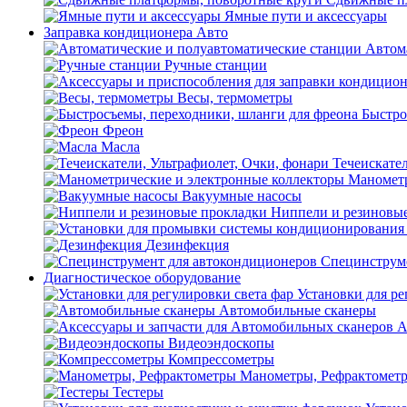
Ямные пути и аксессуары
Заправка кондиционера Авто
Автом
Ручные станции
Весы, термометры
Быстро
Фреон
Масла
Течеискател
Манометр
Вакуумные насосы
Ниппели и резиновы
Дезинфекция
Специнструме
Диагностическое оборудование
Установки для ре
Автомобильные сканеры
А
Видеоэндоскопы
Компрессометры
Манометры, Рефрактомет
Тестеры