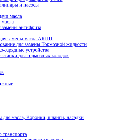
илиндры и насосы
дачи масла
 масла
я замены антифриза
для замены масла АКПП
ование для замены Тормозной жидкости
ко-зарядные устройства
 станки для тормозных колодок
ов
вижные
для масла, Воронки, шланги, насадки
о транспорта
атформы, поворотные круги