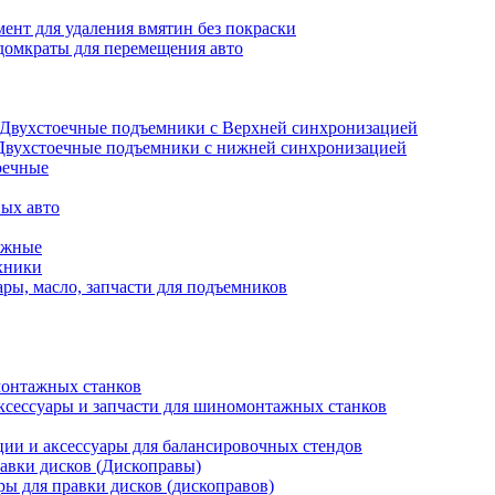
ент для удаления вмятин без покраски
домкраты для перемещения авто
Двухстоечные подъемники с Верхней синхронизацией
Двухстоечные подъемники с нижней синхронизацией
оечные
ых авто
ажные
хники
ры, масло, запчасти для подъемников
онтажных станков
ксессуары и запчасти для шиномонтажных станков
ии и аксессуары для балансировочных стендов
авки дисков (Дископравы)
ры для правки дисков (дископравов)