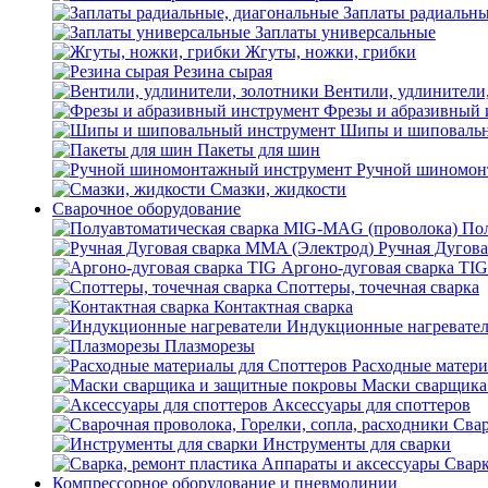
Заплаты радиальны
Заплаты универсальные
Жгуты, ножки, грибки
Резина сырая
Вентили, удлинители
Фрезы и абразивный 
Шипы и шиповальн
Пакеты для шин
Ручной шиномон
Смазки, жидкости
Сварочное оборудование
Пол
Ручная Дугова
Аргоно-дуговая сварка TIG
Споттеры, точечная сварка
Контактная сварка
Индукционные нагревате
Плазморезы
Расходные матери
Маски сварщика
Аксессуары для споттеров
Свар
Инструменты для сварки
Сварк
Компрессорное оборудование и пневмолинии