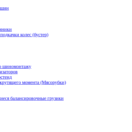
 шин
мники
подкачки колес (бустер)
по шиномонтажу
изаторов
остенд
крутящего момента (Мясорубки)
еся балансировочные грузики