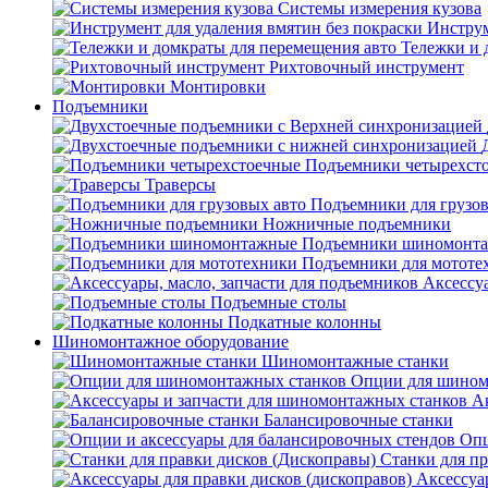
Системы измерения кузова
Инструм
Тележки и 
Рихтовочный инструмент
Монтировки
Подъемники
Подъемники четырехст
Траверсы
Подъемники для грузов
Ножничные подъемники
Подъемники шиномонт
Подъемники для мототе
Аксессуа
Подъемные столы
Подкатные колонны
Шиномонтажное оборудование
Шиномонтажные станки
Опции для шином
А
Балансировочные станки
Опц
Станки для пр
Аксессуа