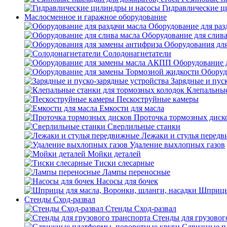
Гидравлические ц
Маслосменное и гаражное оборудование
Оборудование для раз
Оборудование для слива
Оборудования дл
Солодонагнетатели
Оборудование 
Оборуд
Зарядные и пус
Клепальные
Пескоструйные камеры
Емкости для масла
Проточка тормозных диск
Сверлильные станки
Лежаки и стулья перед
Удаление выхлопных газов
Мойки деталей
Тиски слесарные
Лампы переносные
Насосы для бочек
Шприцы 
Стенды Сход-развал
Стенды Сход-развал
Стенды для грузовог
Сдвижные пл