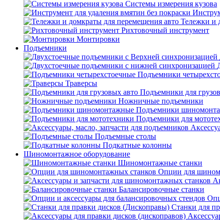
Системы измерения кузова
Инструм
Тележки и 
Рихтовочный инструмент
Монтировки
Подъемники
Подъемники четырехст
Траверсы
Подъемники для грузов
Ножничные подъемники
Подъемники шиномонт
Подъемники для мототе
Аксессуа
Подъемные столы
Подкатные колонны
Шиномонтажное оборудование
Шиномонтажные станки
Опции для шином
А
Балансировочные станки
Опц
Станки для пр
Аксессуа