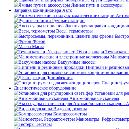
Ямные пути и аксессуары
Заправка кондиционера Авто
Автом
Ручные станции
Весы, термометры
Быстро
Фреон
Масла
Течеискател
Манометр
Вакуумные насосы
Ниппели и резиновы
Дезинфекция
Специнструме
Диагностическое оборудование
Установки для ре
Автомобильные сканеры
А
Видеоэндоскопы
Компрессометры
Манометры, Рефрактомет
Тестеры