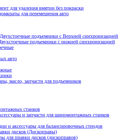
ент для удаления вмятин без покраски
домкраты для перемещения авто
Двухстоечные подъемники с Верхней синхронизацией
Двухстоечные подъемники с нижней синхронизацией
оечные
ых авто
ажные
хники
ры, масло, запчасти для подъемников
онтажных станков
ксессуары и запчасти для шиномонтажных станков
ии и аксессуары для балансировочных стендов
авки дисков (Дископравы)
ры для правки дисков (дископравов)