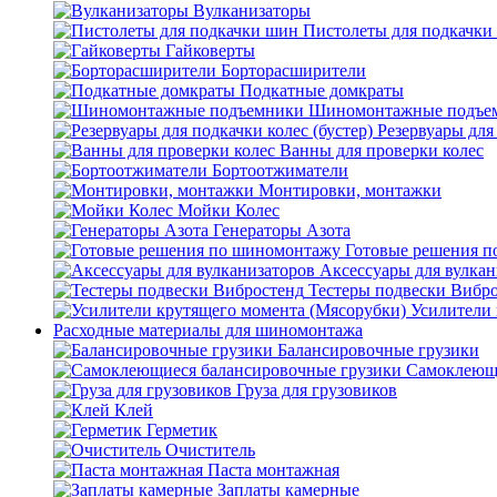
Вулканизаторы
Пистолеты для подкачки
Гайковерты
Борторасширители
Подкатные домкраты
Шиномонтажные подъе
Резервуары для 
Ванны для проверки колес
Бортоотжиматели
Монтировки, монтажки
Мойки Колес
Генераторы Азота
Готовые решения 
Аксессуары для вулкан
Тестеры подвески Вибр
Усилители 
Расходные материалы для шиномонтажа
Балансировочные грузики
Самоклеющи
Груза для грузовиков
Клей
Герметик
Очиститель
Паста монтажная
Заплаты камерные