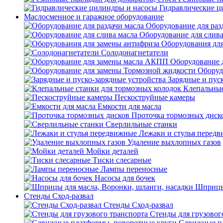
Гидравлические ц
Маслосменное и гаражное оборудование
Оборудование для раз
Оборудование для слива
Оборудования дл
Солодонагнетатели
Оборудование 
Оборуд
Зарядные и пус
Клепальные
Пескоструйные камеры
Емкости для масла
Проточка тормозных диск
Сверлильные станки
Лежаки и стулья перед
Удаление выхлопных газов
Мойки деталей
Тиски слесарные
Лампы переносные
Насосы для бочек
Шприцы 
Стенды Сход-развал
Стенды Сход-развал
Стенды для грузовог
Сдвижные пл