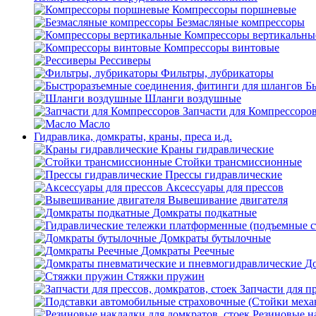
Компрессоры поршневые
Безмасляные компрессоры
Компрессоры вертикальны
Компрессоры винтовые
Рессиверы
Фильтры, лубрикаторы
Б
Шланги воздушные
Запчасти для Компрессоро
Масло
Гидравлика, домкраты, краны, преса и.д.
Краны гидравлические
Стойки трансмиссионные
Прессы гидравлические
Аксессуары для прессов
Вывешивание двигателя
Домкраты подкатные
Домкраты бутылочные
Домкраты Реечные
До
Стяжки пружин
Запчасти для пр
Резиновые на