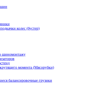
 шин
мники
подкачки колес (бустер)
по шиномонтажу
изаторов
остенд
крутящего момента (Мясорубки)
еся балансировочные грузики