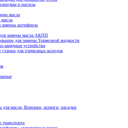
илиндры и насосы
дачи масла
 масла
я замены антифриза
для замены масла АКПП
ование для замены Тормозной жидкости
ко-зарядные устройства
 станки для тормозных колодок
ов
вижные
для масла, Воронки, шланги, насадки
о транспорта
атформы, поворотные круги