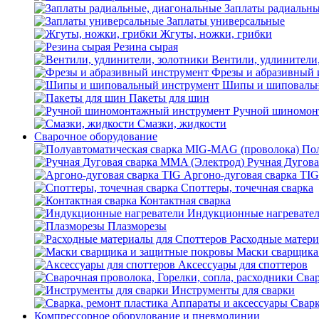
Заплаты радиальны
Заплаты универсальные
Жгуты, ножки, грибки
Резина сырая
Вентили, удлинители
Фрезы и абразивный 
Шипы и шиповальн
Пакеты для шин
Ручной шиномон
Смазки, жидкости
Сварочное оборудование
Пол
Ручная Дугова
Аргоно-дуговая сварка TIG
Споттеры, точечная сварка
Контактная сварка
Индукционные нагревате
Плазморезы
Расходные матери
Маски сварщика
Аксессуары для споттеров
Свар
Инструменты для сварки
Сварк
Компрессорное оборудование и пневмолинии