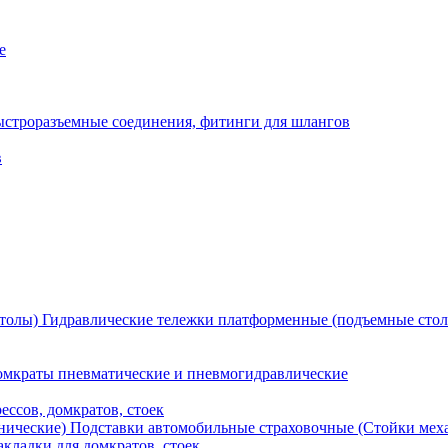
е
ыстроразъемные соединения, фитинги для шлангов
в
Гидравлические тележки платформенные (подъемные сто
мкраты пневматические и пневмогидравлические
ессов, домкратов, стоек
Подставки автомобильные страховочные (Стойки мех
кладки для домкратов, стоек