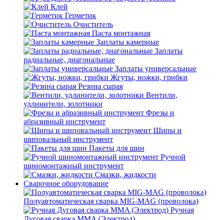
Клей
Герметик
Очиститель
Паста монтажная
Заплаты камерные
Заплаты
радиальные, диагональные
Заплаты универсальные
Жгуты, ножки, грибки
Резина сырая
Вентили,
удлинители, золотники
Фрезы и
абразивный инструмент
Шипы и
шиповальный инструмент
Пакеты для шин
Ручной
шиномонтажный инструмент
Смазки, жидкости
Сварочное оборудование
Полуавтоматическая сварка MIG-MAG (проволока)
Ручная
Дуговая сварка MMA (Электрод)