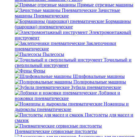
Прямые отрезные машины
Зачистные
машины Пневматические
Бормашины
(шарошки) пневматические
Электромонтажный
инструмент
Заклепочники
пневматические
Пылесосы
Точильный и
сверлильный инструмент
Фены
Шлифовальные машины
Полировальные машины
Зубила пневматические
Лобзики и
ножовки пневматические
Ножницы и
дыроколы пневматические
Пистолеты для масел и
смазок
Пневматические сервисные пистолеты
Аксессуары для пылесосов