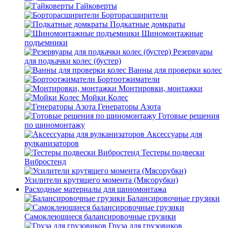
Гайковерты
Борторасширители
Подкатные домкраты
Шиномонтажные
подъемники
Резервуары
для подкачки колес (бустер)
Ванны для проверки колес
Бортоотжиматели
Монтировки, монтажки
Мойки Колес
Генераторы Азота
Готовые решения
по шиномонтажу
Аксессуары для
вулканизаторов
Тестеры подвески
Вибростенд
Усилители крутящего момента (Мясорубки)
Расходные материалы для шиномонтажа
Балансировочные грузики
Самоклеющиеся балансировочные грузики
Груза для грузовиков