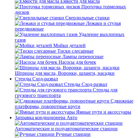
Емкости для масла
Проточка тормозных
дисков
Сверлильные станки
Лежаки и стулья
передвижные
Удаление выхлопных
газов
Мойки деталей
Тиски слесарные
Лампы переносные
Насосы для бочек
Шприцы для масла, Воронки, шланги, насадки
Стенды Сход-развал
Стенды Сход-развал
Стенды для
грузового транспорта
Сдвижные
платформы, поворотные круги
Ямные пути и аксессуары
Заправка кондиционера Авто
Автоматические и полуавтоматические станции
Ручные станции