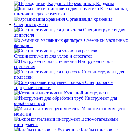
Переходники, Карданы
Клепальники,
пистолеты для герметика
Организация хранения
Специнструмент
Специнструмент для
двигателя
Съемники маслянных
фильтров
Специнструмент для узлов и агрегатов
Инструменты для
сцепления
Специнструмент для
подвески
Специальные
торцевые головки
Кузовной инструмент
Инструмент для
обработки труб
Усилители крутящего
момента
Вспомогательный
инструмент
Клейма цифровые,