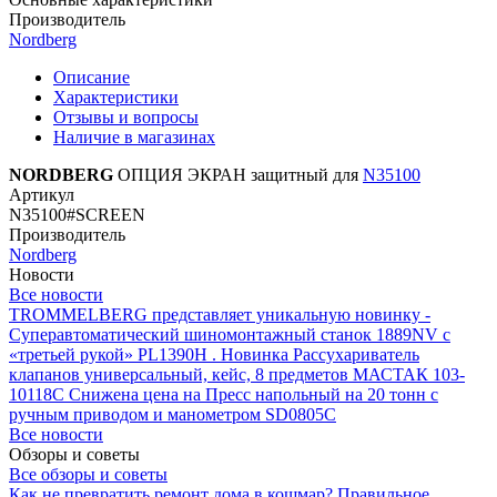
Производитель
Nordberg
Описание
Характеристики
Отзывы и вопросы
Наличие в магазинах
NORDBERG
ОПЦИЯ ЭКРАН защитный для
N35100
Артикул
N35100#SCREEN
Производитель
Nordberg
Новости
Все новости
TROMMELBERG представляет уникальную новинку -
Суперавтоматический шиномонтажный станок 1889NV с
«третьей рукой» PL1390H .
Новинка Рассухариватель
клапанов универсальный, кейс, 8 предметов МАСТАК 103-
10118C
Снижена цена на Пресс напольный на 20 тонн с
ручным приводом и манометром SD0805C
Все новости
Обзоры и советы
Все обзоры и советы
Как не превратить ремонт дома в кошмар?
Правильное