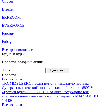
Clipper
Drreifen
ERRECOM
EVERFORCE
Forsage
Fubag
Все производители
Будьте в курсе!
Новости, обзоры и акции
Подписаться
Новости
Все новости
TROMMELBERG представляет уникальную новинку -
Суперавтоматический шиномонтажный станок 1889NV с
«третьей рукой» PL1390H .
Новинка Рассухариватель
клапанов универсальный, кейс, 8 предметов МАСТАК 103-
10118C
Все новости