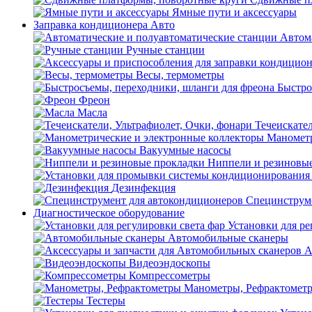
Ямные пути и аксессуары
Заправка кондиционера Авто
Автом
Ручные станции
Весы, термометры
Быстро
Фреон
Масла
Течеискател
Манометр
Вакуумные насосы
Ниппели и резиновы
Дезинфекция
Специнструме
Диагностическое оборудование
Установки для ре
Автомобильные сканеры
А
Видеоэндоскопы
Компрессометры
Манометры, Рефрактомет
Тестеры