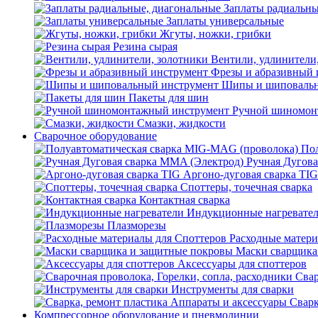
Заплаты радиальны
Заплаты универсальные
Жгуты, ножки, грибки
Резина сырая
Вентили, удлинители
Фрезы и абразивный 
Шипы и шиповальн
Пакеты для шин
Ручной шиномон
Смазки, жидкости
Сварочное оборудование
Пол
Ручная Дугова
Аргоно-дуговая сварка TIG
Споттеры, точечная сварка
Контактная сварка
Индукционные нагревате
Плазморезы
Расходные матери
Маски сварщика
Аксессуары для споттеров
Свар
Инструменты для сварки
Сварк
Компрессорное оборудование и пневмолинии