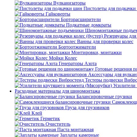
Вулканизаторы
Пистолеты для подкачки
Гайковерты
Борторасширители
Подкатные домкраты
Шиномонтажные подъе
Резервуары для 
Ванны для проверки колес
Бортоотжиматели
Монтировки, монтажки
Мойки Колес
Генераторы Азота
Готовые решения 
Аксессуары для вулкан
Тестеры подвески Вибр
Усилители 
Расходные материалы для шиномонтажа
Балансировочные грузики
Самоклеющи
Груза для грузовиков
Клей
Герметик
Очиститель
Паста монтажная
Заплаты камерные