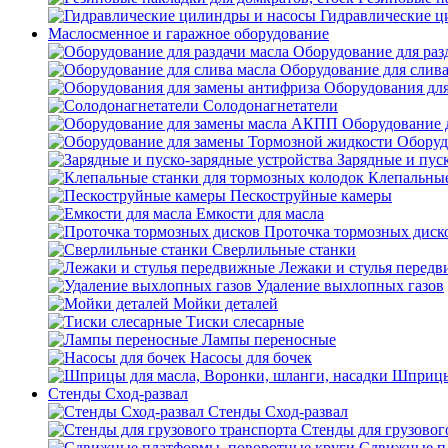
Гидравлические ц
Маслосменное и гаражное оборудование
Оборудование для раз
Оборудование для слива
Оборудования дл
Солодонагнетатели
Оборудование 
Оборуд
Зарядные и пус
Клепальные
Пескоструйные камеры
Емкости для масла
Проточка тормозных диск
Сверлильные станки
Лежаки и стулья перед
Удаление выхлопных газов
Мойки деталей
Тиски слесарные
Лампы переносные
Насосы для бочек
Шприцы 
Стенды Сход-развал
Стенды Сход-развал
Стенды для грузовог
Сдвижные пл