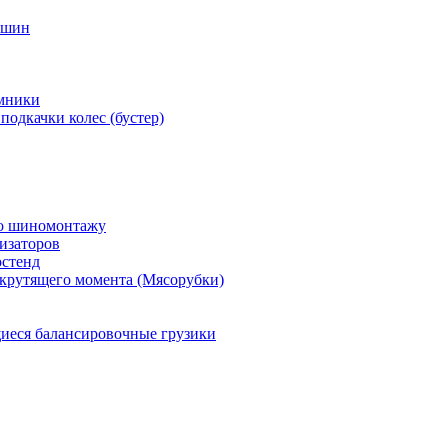
 шин
мники
подкачки колес (бустер)
по шиномонтажу
изаторов
остенд
крутящего момента (Мясорубки)
еся балансировочные грузики