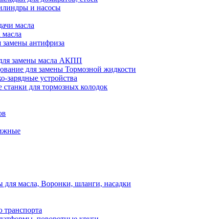
илиндры и насосы
дачи масла
 масла
я замены антифриза
для замены масла АКПП
ование для замены Тормозной жидкости
ко-зарядные устройства
 станки для тормозных колодок
ов
вижные
для масла, Воронки, шланги, насадки
о транспорта
атформы, поворотные круги