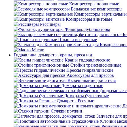
Компрессоры поршневые
Безмасляные компрессоры
Компрессоры вертикальны
Компрессоры винтовые
Рессиверы
Фильтры, лубрикаторы
Б
Шланги воздушные
Запчасти для Компрессоро
Масло
Гидравлика, домкраты, краны, преса и.д.
Краны гидравлические
Стойки трансмиссионные
Прессы гидравлические
Аксессуары для прессов
Вывешивание двигателя
Домкраты подкатные
Домкраты бутылочные
Домкраты Реечные
До
Стяжки пружин
Запчасти для пр
Резиновые на