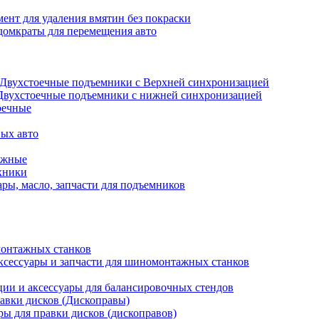
ент для удаления вмятин без покраски
домкраты для перемещения авто
Двухстоечные подъемники с Верхней синхронизацией
Двухстоечные подъемники с нижней синхронизацией
оечные
ых авто
ажные
хники
ры, масло, запчасти для подъемников
онтажных станков
ксессуары и запчасти для шиномонтажных станков
ии и аксессуары для балансировочных стендов
авки дисков (Дископравы)
ры для правки дисков (дископравов)