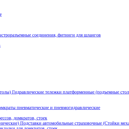
е
ыстроразъемные соединения, фитинги для шлангов
в
Гидравлические тележки платформенные (подъемные сто
мкраты пневматические и пневмогидравлические
ессов, домкратов, стоек
Подставки автомобильные страховочные (Стойки мех
кладки для домкратов, стоек