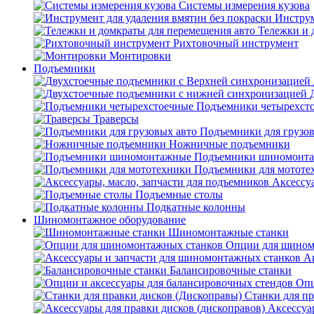
Системы измерения кузова
Инструм
Тележки и 
Рихтовочный инструмент
Монтировки
Подъемники
Подъемники четырехст
Траверсы
Подъемники для грузов
Ножничные подъемники
Подъемники шиномонт
Подъемники для мототе
Аксессуа
Подъемные столы
Подкатные колонны
Шиномонтажное оборудование
Шиномонтажные станки
Опции для шином
А
Балансировочные станки
Опц
Станки для пр
Аксессуа