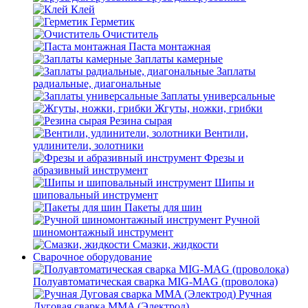
Клей
Герметик
Очиститель
Паста монтажная
Заплаты камерные
Заплаты
радиальные, диагональные
Заплаты универсальные
Жгуты, ножки, грибки
Резина сырая
Вентили,
удлинители, золотники
Фрезы и
абразивный инструмент
Шипы и
шиповальный инструмент
Пакеты для шин
Ручной
шиномонтажный инструмент
Смазки, жидкости
Сварочное оборудование
Полуавтоматическая сварка MIG-MAG (проволока)
Ручная
Дуговая сварка MMA (Электрод)