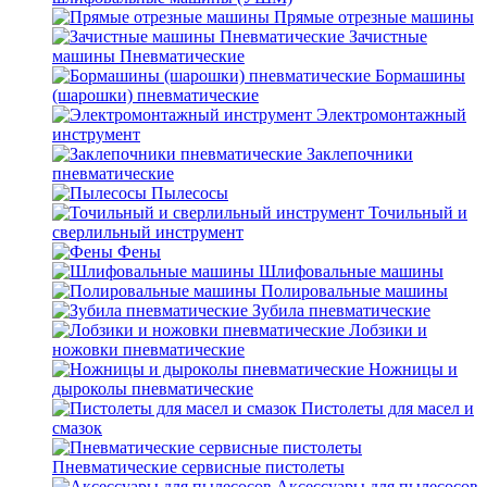
Прямые отрезные машины
Зачистные
машины Пневматические
Бормашины
(шарошки) пневматические
Электромонтажный
инструмент
Заклепочники
пневматические
Пылесосы
Точильный и
сверлильный инструмент
Фены
Шлифовальные машины
Полировальные машины
Зубила пневматические
Лобзики и
ножовки пневматические
Ножницы и
дыроколы пневматические
Пистолеты для масел и
смазок
Пневматические сервисные пистолеты
Аксессуары для пылесосов