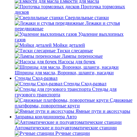
Емкости для масла
Проточка тормозных
дисков
Сверлильные станки
Лежаки и стулья
передвижные
Удаление выхлопных
газов
Мойки деталей
Тиски слесарные
Лампы переносные
Насосы для бочек
Шприцы для масла, Воронки, шланги, насадки
Стенды Сход-развал
Стенды Сход-развал
Стенды для
грузового транспорта
Сдвижные
платформы, поворотные круги
Ямные пути и аксессуары
Заправка кондиционера Авто
Автоматические и полуавтоматические станции
Ручные станции