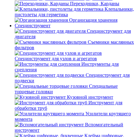
Переходники, Карданы
Клепальники,
пистолеты для герметика
Организация хранения
Специнструмент
Специнструмент для
двигателя
Съемники маслянных
фильтров
Специнструмент для узлов и агрегатов
Инструменты для
сцепления
Специнструмент для
подвески
Специальные
торцевые головки
Кузовной инструмент
Инструмент для
обработки труб
Усилители крутящего
момента
Вспомогательный
инструмент
Клейма цифровые,