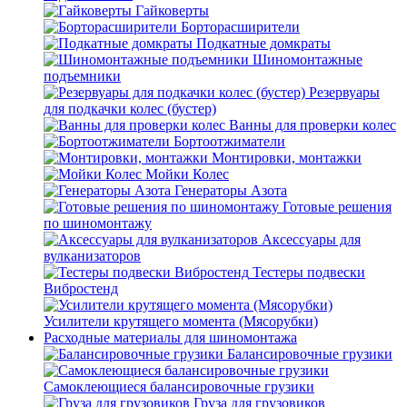
Гайковерты
Борторасширители
Подкатные домкраты
Шиномонтажные
подъемники
Резервуары
для подкачки колес (бустер)
Ванны для проверки колес
Бортоотжиматели
Монтировки, монтажки
Мойки Колес
Генераторы Азота
Готовые решения
по шиномонтажу
Аксессуары для
вулканизаторов
Тестеры подвески
Вибростенд
Усилители крутящего момента (Мясорубки)
Расходные материалы для шиномонтажа
Балансировочные грузики
Самоклеющиеся балансировочные грузики
Груза для грузовиков