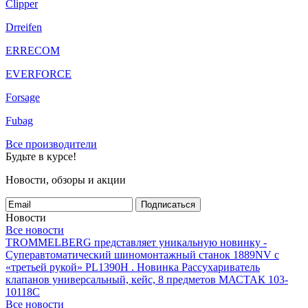
Clipper
Drreifen
ERRECOM
EVERFORCE
Forsage
Fubag
Все производители
Будьте в курсе!
Новости, обзоры и акции
Подписаться
Новости
Все новости
TROMMELBERG представляет уникальную новинку -
Суперавтоматический шиномонтажный станок 1889NV с
«третьей рукой» PL1390H .
Новинка Рассухариватель
клапанов универсальный, кейс, 8 предметов МАСТАК 103-
10118C
Все новости