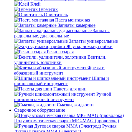
Клей
Герметик
Очиститель
Паста монтажная
Заплаты камерные
Заплаты
радиальные, диагональные
Заплаты универсальные
Жгуты, ножки, грибки
Резина сырая
Вентили,
удлинители, золотники
Фрезы и
абразивный инструмент
Шипы и
шиповальный инструмент
Пакеты для шин
Ручной
шиномонтажный инструмент
Смазки, жидкости
Сварочное оборудование
Полуавтоматическая сварка MIG-MAG (проволока)
Ручная
Дуговая сварка MMA (Электрод)