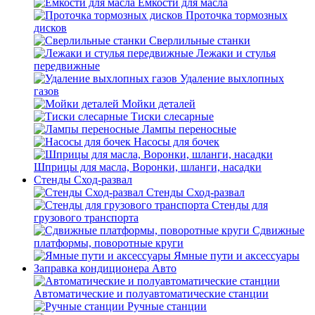
Емкости для масла
Проточка тормозных
дисков
Сверлильные станки
Лежаки и стулья
передвижные
Удаление выхлопных
газов
Мойки деталей
Тиски слесарные
Лампы переносные
Насосы для бочек
Шприцы для масла, Воронки, шланги, насадки
Стенды Сход-развал
Стенды Сход-развал
Стенды для
грузового транспорта
Сдвижные
платформы, поворотные круги
Ямные пути и аксессуары
Заправка кондиционера Авто
Автоматические и полуавтоматические станции
Ручные станции