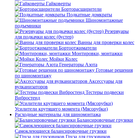
Гайковерты
Борторасширители
Подкатные домкраты
Шиномонтажные
подъемники
Резервуары
для подкачки колес (бустер)
Ванны для проверки колес
Бортоотжиматели
Монтировки, монтажки
Мойки Колес
Генераторы Азота
Готовые решения
по шиномонтажу
Аксессуары для
вулканизаторов
Тестеры подвески
Вибростенд
Усилители крутящего момента (Мясорубки)
Расходные материалы для шиномонтажа
Балансировочные грузики
Самоклеющиеся балансировочные грузики
Груза для грузовиков