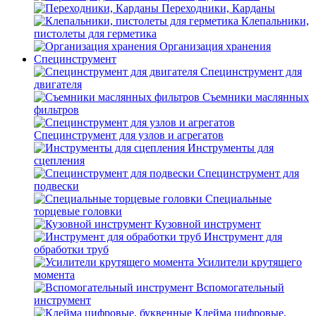
Переходники, Карданы
Клепальники,
пистолеты для герметика
Организация хранения
Специнструмент
Специнструмент для
двигателя
Съемники маслянных
фильтров
Специнструмент для узлов и агрегатов
Инструменты для
сцепления
Специнструмент для
подвески
Специальные
торцевые головки
Кузовной инструмент
Инструмент для
обработки труб
Усилители крутящего
момента
Вспомогательный
инструмент
Клейма цифровые,