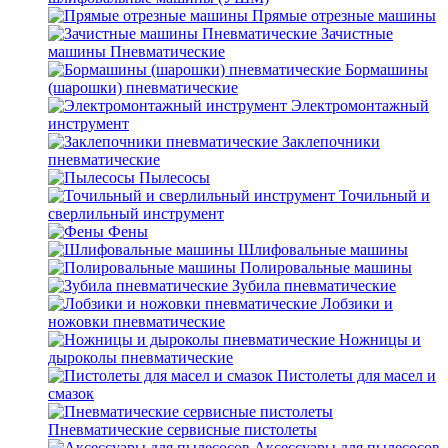
Прямые отрезные машины
Зачистные
машины Пневматические
Бормашины
(шарошки) пневматические
Электромонтажный
инструмент
Заклепочники
пневматические
Пылесосы
Точильный и
сверлильный инструмент
Фены
Шлифовальные машины
Полировальные машины
Зубила пневматические
Лобзики и
ножовки пневматические
Ножницы и
дыроколы пневматические
Пистолеты для масел и
смазок
Пневматические сервисные пистолеты
Аксессуары для пылесосов