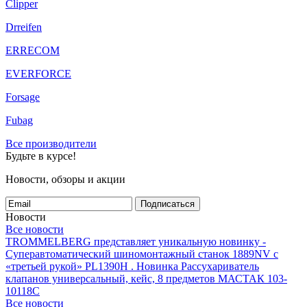
Clipper
Drreifen
ERRECOM
EVERFORCE
Forsage
Fubag
Все производители
Будьте в курсе!
Новости, обзоры и акции
Подписаться
Новости
Все новости
TROMMELBERG представляет уникальную новинку -
Суперавтоматический шиномонтажный станок 1889NV с
«третьей рукой» PL1390H .
Новинка Рассухариватель
клапанов универсальный, кейс, 8 предметов МАСТАК 103-
10118C
Все новости