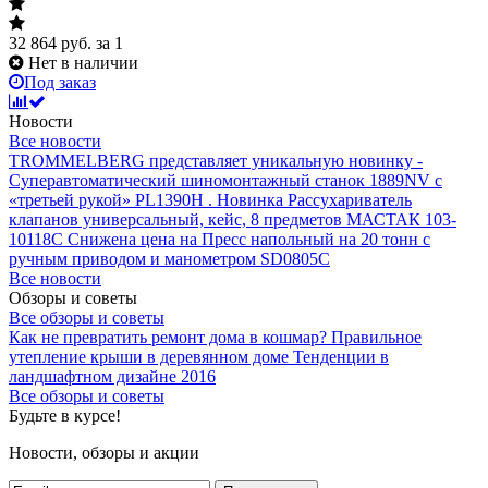
32 864
руб.
за 1
Нет в наличии
Под заказ
Новости
Все новости
TROMMELBERG представляет уникальную новинку -
Суперавтоматический шиномонтажный станок 1889NV с
«третьей рукой» PL1390H .
Новинка Рассухариватель
клапанов универсальный, кейс, 8 предметов МАСТАК 103-
10118C
Снижена цена на Пресс напольный на 20 тонн с
ручным приводом и манометром SD0805C
Все новости
Обзоры и советы
Все обзоры и советы
Как не превратить ремонт дома в кошмар?
Правильное
утепление крыши в деревянном доме
Тенденции в
ландшафтном дизайне 2016
Все обзоры и советы
Будьте в курсе!
Новости, обзоры и акции