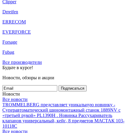
Clipper
Drreifen
ERRECOM
EVERFORCE
Forsage
Fubag
Все производители
Будьте в курсе!
Новости, обзоры и акции
Подписаться
Новости
Все новости
TROMMELBERG представляет уникальную новинку -
Суперавтоматический шиномонтажный станок 1889NV с
«третьей рукой» PL1390H .
Новинка Рассухариватель
клапанов универсальный, кейс, 8 предметов МАСТАК 103-
10118C
Все новости