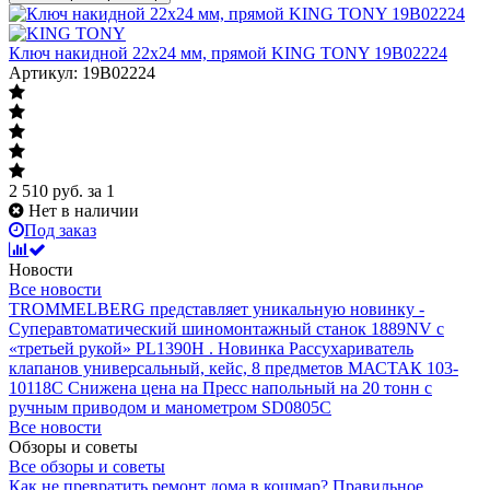
Ключ накидной 22х24 мм, прямой KING TONY 19B02224
Артикул: 19B02224
2 510
руб.
за 1
Нет в наличии
Под заказ
Новости
Все новости
TROMMELBERG представляет уникальную новинку -
Суперавтоматический шиномонтажный станок 1889NV с
«третьей рукой» PL1390H .
Новинка Рассухариватель
клапанов универсальный, кейс, 8 предметов МАСТАК 103-
10118C
Снижена цена на Пресс напольный на 20 тонн с
ручным приводом и манометром SD0805C
Все новости
Обзоры и советы
Все обзоры и советы
Как не превратить ремонт дома в кошмар?
Правильное