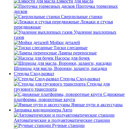
Емкости для масла
Проточка тормозных
дисков
Сверлильные станки
Лежаки и стулья
передвижные
Удаление выхлопных
газов
Мойки деталей
Тиски слесарные
Лампы переносные
Насосы для бочек
Шприцы для масла, Воронки, шланги, насадки
Стенды Сход-развал
Стенды Сход-развал
Стенды для
грузового транспорта
Сдвижные
платформы, поворотные круги
Ямные пути и аксессуары
Заправка кондиционера Авто
Автоматические и полуавтоматические станции
Ручные станции