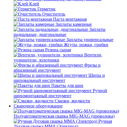
Клей
Герметик
Очиститель
Паста монтажная
Заплаты камерные
Заплаты
радиальные, диагональные
Заплаты универсальные
Жгуты, ножки, грибки
Резина сырая
Вентили,
удлинители, золотники
Фрезы и
абразивный инструмент
Шипы и
шиповальный инструмент
Пакеты для шин
Ручной
шиномонтажный инструмент
Смазки, жидкости
Сварочное оборудование
Полуавтоматическая сварка MIG-MAG (проволока)
Ручная
Дуговая сварка MMA (Электрод)