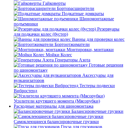
Гайковерты
Борторасширители
Подкатные домкраты
Шиномонтажные
подъемники
Резервуары
для подкачки колес (бустер)
Ванны для проверки колес
Бортоотжиматели
Монтировки, монтажки
Мойки Колес
Генераторы Азота
Готовые решения
по шиномонтажу
Аксессуары для
вулканизаторов
Тестеры подвески
Вибростенд
Усилители крутящего момента (Мясорубки)
Расходные материалы для шиномонтажа
Балансировочные грузики
Самоклеющиеся балансировочные грузики
Груза для грузовиков