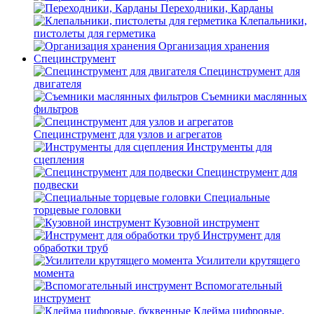
Переходники, Карданы
Клепальники,
пистолеты для герметика
Организация хранения
Специнструмент
Специнструмент для
двигателя
Съемники маслянных
фильтров
Специнструмент для узлов и агрегатов
Инструменты для
сцепления
Специнструмент для
подвески
Специальные
торцевые головки
Кузовной инструмент
Инструмент для
обработки труб
Усилители крутящего
момента
Вспомогательный
инструмент
Клейма цифровые,