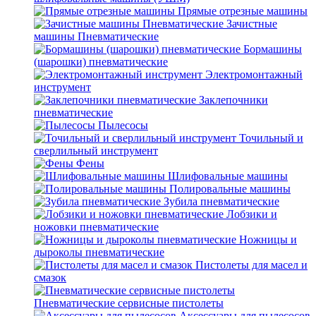
Прямые отрезные машины
Зачистные
машины Пневматические
Бормашины
(шарошки) пневматические
Электромонтажный
инструмент
Заклепочники
пневматические
Пылесосы
Точильный и
сверлильный инструмент
Фены
Шлифовальные машины
Полировальные машины
Зубила пневматические
Лобзики и
ножовки пневматические
Ножницы и
дыроколы пневматические
Пистолеты для масел и
смазок
Пневматические сервисные пистолеты
Аксессуары для пылесосов