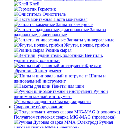
Клей
Герметик
Очиститель
Паста монтажная
Заплаты камерные
Заплаты
радиальные, диагональные
Заплаты универсальные
Жгуты, ножки, грибки
Резина сырая
Вентили,
удлинители, золотники
Фрезы и
абразивный инструмент
Шипы и
шиповальный инструмент
Пакеты для шин
Ручной
шиномонтажный инструмент
Смазки, жидкости
Сварочное оборудование
Полуавтоматическая сварка MIG-MAG (проволока)
Ручная
Дуговая сварка MMA (Электрод)