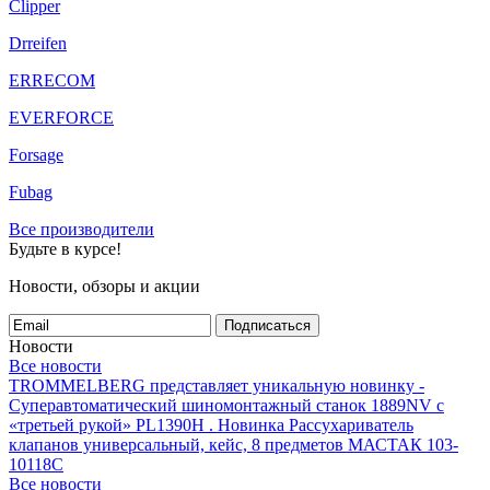
Clipper
Drreifen
ERRECOM
EVERFORCE
Forsage
Fubag
Все производители
Будьте в курсе!
Новости, обзоры и акции
Подписаться
Новости
Все новости
TROMMELBERG представляет уникальную новинку -
Суперавтоматический шиномонтажный станок 1889NV с
«третьей рукой» PL1390H .
Новинка Рассухариватель
клапанов универсальный, кейс, 8 предметов МАСТАК 103-
10118C
Все новости