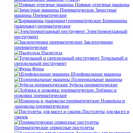
Прямые отрезные машины
Зачистные
машины Пневматические
Бормашины
(шарошки) пневматические
Электромонтажный
инструмент
Заклепочники
пневматические
Пылесосы
Точильный и
сверлильный инструмент
Фены
Шлифовальные машины
Полировальные машины
Зубила пневматические
Лобзики и
ножовки пневматические
Ножницы и
дыроколы пневматические
Пистолеты для масел и
смазок
Пневматические сервисные пистолеты
Аксессуары для пылесосов