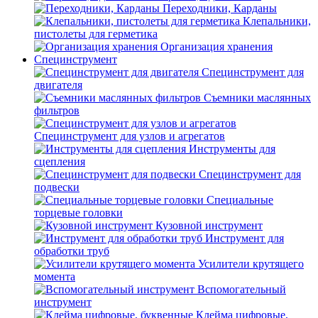
Переходники, Карданы
Клепальники,
пистолеты для герметика
Организация хранения
Специнструмент
Специнструмент для
двигателя
Съемники маслянных
фильтров
Специнструмент для узлов и агрегатов
Инструменты для
сцепления
Специнструмент для
подвески
Специальные
торцевые головки
Кузовной инструмент
Инструмент для
обработки труб
Усилители крутящего
момента
Вспомогательный
инструмент
Клейма цифровые,