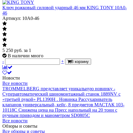
Ключ рожковый силовой ударный 46 мм KING TONY 10A0-
46
Артикул: 10A0-46
5 250
руб.
за 1
В наличии много
-
+
В корзину
Новости
Все новости
TROMMELBERG представляет уникальную новинку -
Суперавтоматический шиномонтажный станок 1889NV с
«третьей рукой» PL1390H .
Новинка Рассухариватель
клапанов универсальный, кейс, 8 предметов МАСТАК 103-
10118C
Снижена цена на Пресс напольный на 20 тонн с
ручным приводом и манометром SD0805C
Все новости
Обзоры и советы
Все обзоры и советы