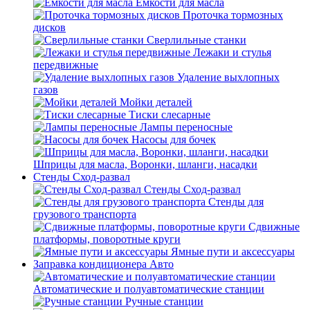
Емкости для масла
Проточка тормозных
дисков
Сверлильные станки
Лежаки и стулья
передвижные
Удаление выхлопных
газов
Мойки деталей
Тиски слесарные
Лампы переносные
Насосы для бочек
Шприцы для масла, Воронки, шланги, насадки
Стенды Сход-развал
Стенды Сход-развал
Стенды для
грузового транспорта
Сдвижные
платформы, поворотные круги
Ямные пути и аксессуары
Заправка кондиционера Авто
Автоматические и полуавтоматические станции
Ручные станции