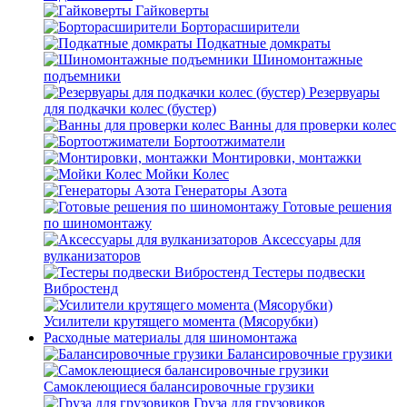
Гайковерты
Борторасширители
Подкатные домкраты
Шиномонтажные
подъемники
Резервуары
для подкачки колес (бустер)
Ванны для проверки колес
Бортоотжиматели
Монтировки, монтажки
Мойки Колес
Генераторы Азота
Готовые решения
по шиномонтажу
Аксессуары для
вулканизаторов
Тестеры подвески
Вибростенд
Усилители крутящего момента (Мясорубки)
Расходные материалы для шиномонтажа
Балансировочные грузики
Самоклеющиеся балансировочные грузики
Груза для грузовиков