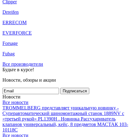
Clipper
Drreifen
ERRECOM
EVERFORCE
Forsage
Fubag
Все производители
Будьте в курсе!
Новости, обзоры и акции
Подписаться
Новости
Все новости
TROMMELBERG представляет уникальную новинку -
Суперавтоматический шиномонтажный станок 1889NV с
«третьей рукой» PL1390H .
Новинка Рассухариватель
клапанов универсальный, кейс, 8 предметов МАСТАК 103-
10118C
Все новости