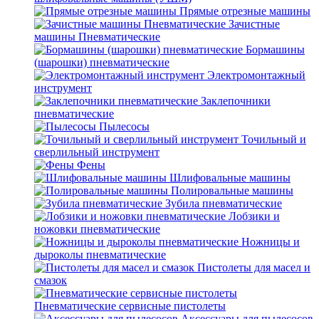
Прямые отрезные машины
Зачистные
машины Пневматические
Бормашины
(шарошки) пневматические
Электромонтажный
инструмент
Заклепочники
пневматические
Пылесосы
Точильный и
сверлильный инструмент
Фены
Шлифовальные машины
Полировальные машины
Зубила пневматические
Лобзики и
ножовки пневматические
Ножницы и
дыроколы пневматические
Пистолеты для масел и
смазок
Пневматические сервисные пистолеты
Аксессуары для пылесосов