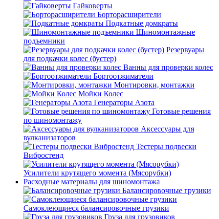
Гайковерты
Борторасширители
Подкатные домкраты
Шиномонтажные
подъемники
Резервуары
для подкачки колес (бустер)
Ванны для проверки колес
Бортоотжиматели
Монтировки, монтажки
Мойки Колес
Генераторы Азота
Готовые решения
по шиномонтажу
Аксессуары для
вулканизаторов
Тестеры подвески
Вибростенд
Усилители крутящего момента (Мясорубки)
Расходные материалы для шиномонтажа
Балансировочные грузики
Самоклеющиеся балансировочные грузики
Груза для грузовиков