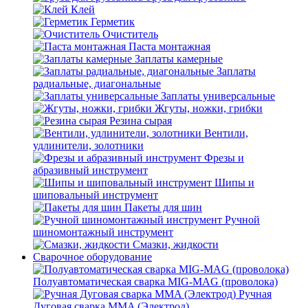
Клей
Герметик
Очиститель
Паста монтажная
Заплаты камерные
Заплаты
радиальные, диагональные
Заплаты универсальные
Жгуты, ножки, грибки
Резина сырая
Вентили,
удлинители, золотники
Фрезы и
абразивный инструмент
Шипы и
шиповальный инструмент
Пакеты для шин
Ручной
шиномонтажный инструмент
Смазки, жидкости
Сварочное оборудование
Полуавтоматическая сварка MIG-MAG (проволока)
Ручная
Дуговая сварка MMA (Электрод)