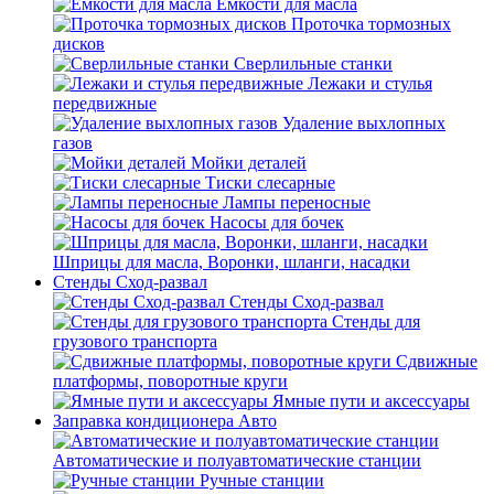
Емкости для масла
Проточка тормозных
дисков
Сверлильные станки
Лежаки и стулья
передвижные
Удаление выхлопных
газов
Мойки деталей
Тиски слесарные
Лампы переносные
Насосы для бочек
Шприцы для масла, Воронки, шланги, насадки
Стенды Сход-развал
Стенды Сход-развал
Стенды для
грузового транспорта
Сдвижные
платформы, поворотные круги
Ямные пути и аксессуары
Заправка кондиционера Авто
Автоматические и полуавтоматические станции
Ручные станции