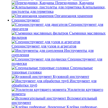
Переходники, Карданы
Клепальники,
пистолеты для герметика
Организация хранения
Специнструмент
Специнструмент для
двигателя
Съемники маслянных
фильтров
Специнструмент для узлов и агрегатов
Инструменты для
сцепления
Специнструмент для
подвески
Специальные
торцевые головки
Кузовной инструмент
Инструмент для
обработки труб
Усилители крутящего
момента
Вспомогательный
инструмент
Клейма цифровые,