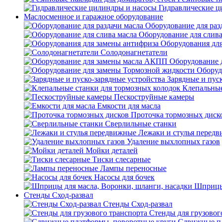
Гидравлические ц
Маслосменное и гаражное оборудование
Оборудование для раз
Оборудование для слива
Оборудования дл
Солодонагнетатели
Оборудование 
Оборуд
Зарядные и пус
Клепальные
Пескоструйные камеры
Емкости для масла
Проточка тормозных диск
Сверлильные станки
Лежаки и стулья перед
Удаление выхлопных газов
Мойки деталей
Тиски слесарные
Лампы переносные
Насосы для бочек
Шприцы 
Стенды Сход-развал
Стенды Сход-развал
Стенды для грузовог
Сдвижные пл