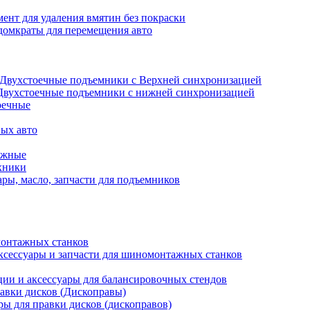
ент для удаления вмятин без покраски
домкраты для перемещения авто
Двухстоечные подъемники с Верхней синхронизацией
Двухстоечные подъемники с нижней синхронизацией
оечные
ых авто
ажные
хники
ры, масло, запчасти для подъемников
онтажных станков
ксессуары и запчасти для шиномонтажных станков
ии и аксессуары для балансировочных стендов
авки дисков (Дископравы)
ры для правки дисков (дископравов)