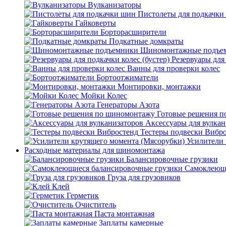
Вулканизаторы
Пистолеты для подкачки
Гайковерты
Борторасширители
Подкатные домкраты
Шиномонтажные подъе
Резервуары для 
Ванны для проверки колес
Бортоотжиматели
Монтировки, монтажки
Мойки Колес
Генераторы Азота
Готовые решения 
Аксессуары для вулкан
Тестеры подвески Вибр
Усилители 
Расходные материалы для шиномонтажа
Балансировочные грузики
Самоклеющи
Груза для грузовиков
Клей
Герметик
Очиститель
Паста монтажная
Заплаты камерные