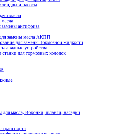
илиндры и насосы
дачи масла
 масла
я замены антифриза
для замены масла АКПП
ование для замены Тормозной жидкости
ко-зарядные устройства
 станки для тормозных колодок
ов
вижные
для масла, Воронки, шланги, насадки
о транспорта
атформы, поворотные круги