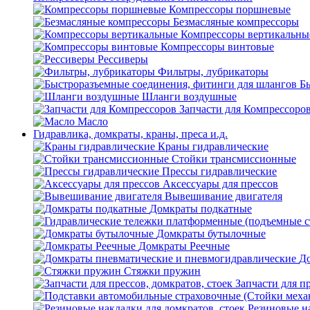
Компрессоры поршневые
Безмасляные компрессоры
Компрессоры вертикальны
Компрессоры винтовые
Рессиверы
Фильтры, лубрикаторы
Б
Шланги воздушные
Запчасти для Компрессоро
Масло
Гидравлика, домкраты, краны, преса и.д.
Краны гидравлические
Стойки трансмиссионные
Прессы гидравлические
Аксессуары для прессов
Вывешивание двигателя
Домкраты подкатные
Домкраты бутылочные
Домкраты Реечные
До
Стяжки пружин
Запчасти для пр
Резиновые на