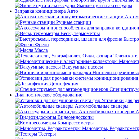
Ямные пути и аксессуары
Заправка кондиционера Авто
Автом
Ручные станции
Весы, термометры
Быстро
Фреон
Масла
Течеискател
Манометр
Вакуумные насосы
Ниппели и резиновы
Дезинфекция
Специнструме
Диагностическое оборудование
Установки для ре
Автомобильные сканеры
А
Видеоэндоскопы
Компрессометры
Манометры, Рефрактомет
Тестеры