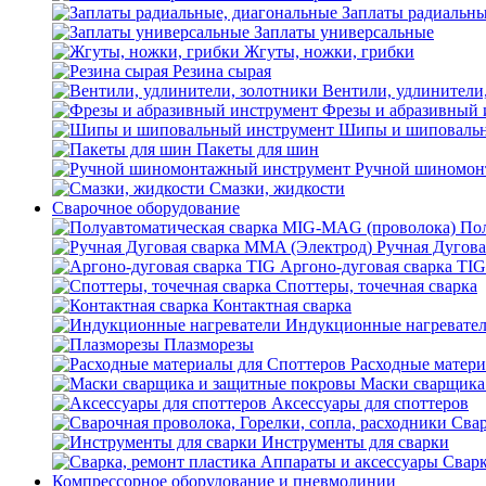
Заплаты радиальны
Заплаты универсальные
Жгуты, ножки, грибки
Резина сырая
Вентили, удлинители
Фрезы и абразивный 
Шипы и шиповальн
Пакеты для шин
Ручной шиномон
Смазки, жидкости
Сварочное оборудование
Пол
Ручная Дугова
Аргоно-дуговая сварка TIG
Споттеры, точечная сварка
Контактная сварка
Индукционные нагревате
Плазморезы
Расходные матери
Маски сварщика
Аксессуары для споттеров
Свар
Инструменты для сварки
Сварк
Компрессорное оборудование и пневмолинии