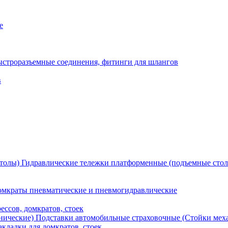
е
ыстроразъемные соединения, фитинги для шлангов
в
Гидравлические тележки платформенные (подъемные сто
мкраты пневматические и пневмогидравлические
ессов, домкратов, стоек
Подставки автомобильные страховочные (Стойки мех
кладки для домкратов, стоек