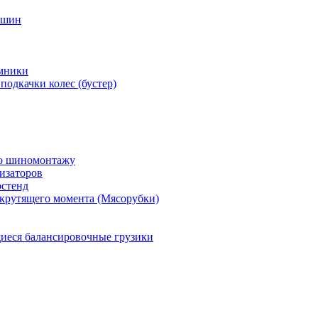
 шин
мники
подкачки колес (бустер)
по шиномонтажу
изаторов
остенд
крутящего момента (Мясорубки)
еся балансировочные грузики