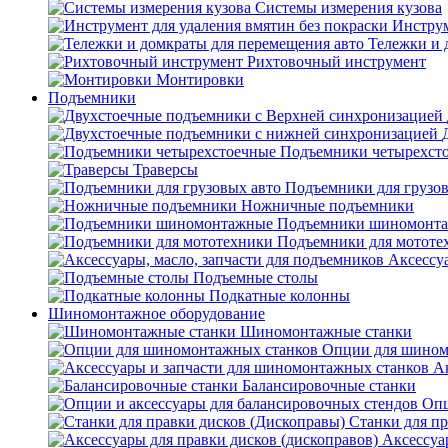
Системы измерения кузова
Инструм
Тележки и 
Рихтовочный инструмент
Монтировки
Подъемники
Подъемники четырехст
Траверсы
Подъемники для грузов
Ножничные подъемники
Подъемники шиномонт
Подъемники для мототе
Аксессуа
Подъемные столы
Подкатные колонны
Шиномонтажное оборудование
Шиномонтажные станки
Опции для шином
А
Балансировочные станки
Опц
Станки для пр
Аксессуа