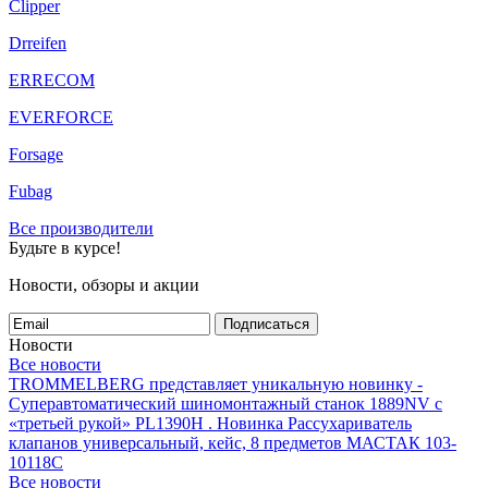
Clipper
Drreifen
ERRECOM
EVERFORCE
Forsage
Fubag
Все производители
Будьте в курсе!
Новости, обзоры и акции
Подписаться
Новости
Все новости
TROMMELBERG представляет уникальную новинку -
Суперавтоматический шиномонтажный станок 1889NV с
«третьей рукой» PL1390H .
Новинка Рассухариватель
клапанов универсальный, кейс, 8 предметов МАСТАК 103-
10118C
Все новости