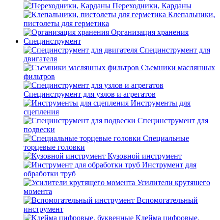
Переходники, Карданы
Клепальники,
пистолеты для герметика
Организация хранения
Специнструмент
Специнструмент для
двигателя
Съемники маслянных
фильтров
Специнструмент для узлов и агрегатов
Инструменты для
сцепления
Специнструмент для
подвески
Специальные
торцевые головки
Кузовной инструмент
Инструмент для
обработки труб
Усилители крутящего
момента
Вспомогательный
инструмент
Клейма цифровые,