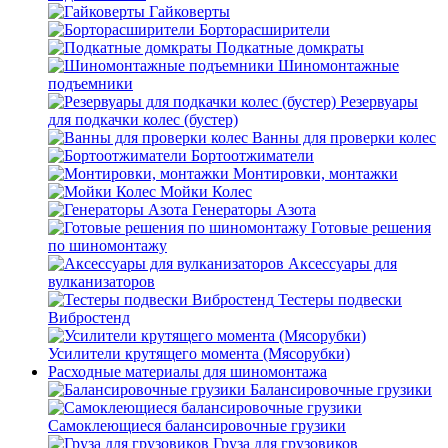
Гайковерты
Борторасширители
Подкатные домкраты
Шиномонтажные
подъемники
Резервуары
для подкачки колес (бустер)
Ванны для проверки колес
Бортоотжиматели
Монтировки, монтажки
Мойки Колес
Генераторы Азота
Готовые решения
по шиномонтажу
Аксессуары для
вулканизаторов
Тестеры подвески
Вибростенд
Усилители крутящего момента (Мясорубки)
Расходные материалы для шиномонтажа
Балансировочные грузики
Самоклеющиеся балансировочные грузики
Груза для грузовиков