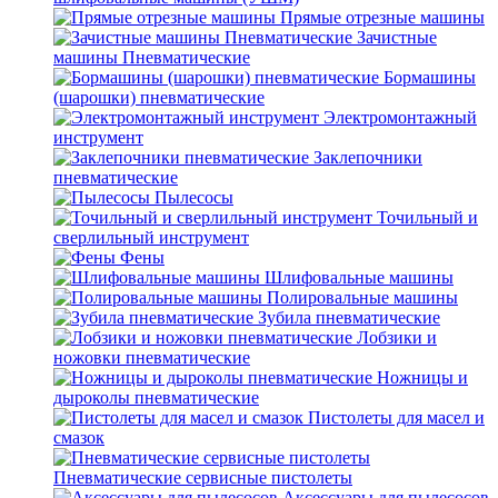
Прямые отрезные машины
Зачистные
машины Пневматические
Бормашины
(шарошки) пневматические
Электромонтажный
инструмент
Заклепочники
пневматические
Пылесосы
Точильный и
сверлильный инструмент
Фены
Шлифовальные машины
Полировальные машины
Зубила пневматические
Лобзики и
ножовки пневматические
Ножницы и
дыроколы пневматические
Пистолеты для масел и
смазок
Пневматические сервисные пистолеты
Аксессуары для пылесосов