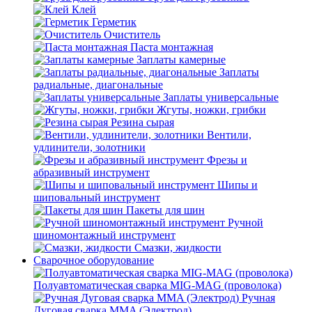
Клей
Герметик
Очиститель
Паста монтажная
Заплаты камерные
Заплаты
радиальные, диагональные
Заплаты универсальные
Жгуты, ножки, грибки
Резина сырая
Вентили,
удлинители, золотники
Фрезы и
абразивный инструмент
Шипы и
шиповальный инструмент
Пакеты для шин
Ручной
шиномонтажный инструмент
Смазки, жидкости
Сварочное оборудование
Полуавтоматическая сварка MIG-MAG (проволока)
Ручная
Дуговая сварка MMA (Электрод)