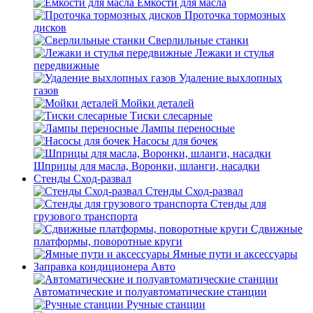
Емкости для масла
Проточка тормозных
дисков
Сверлильные станки
Лежаки и стулья
передвижные
Удаление выхлопных
газов
Мойки деталей
Тиски слесарные
Лампы переносные
Насосы для бочек
Шприцы для масла, Воронки, шланги, насадки
Стенды Сход-развал
Стенды Сход-развал
Стенды для
грузового транспорта
Сдвижные
платформы, поворотные круги
Ямные пути и аксессуары
Заправка кондиционера Авто
Автоматические и полуавтоматические станции
Ручные станции