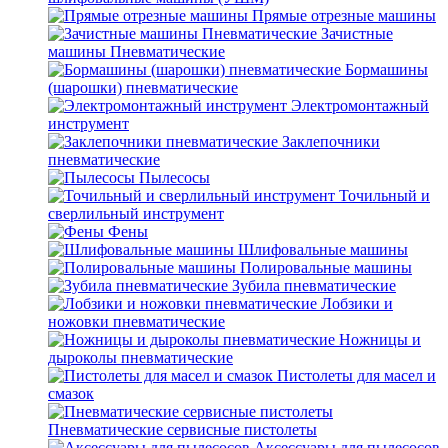
Прямые отрезные машины
Зачистные
машины Пневматические
Бормашины
(шарошки) пневматические
Электромонтажный
инструмент
Заклепочники
пневматические
Пылесосы
Точильный и
сверлильный инструмент
Фены
Шлифовальные машины
Полировальные машины
Зубила пневматические
Лобзики и
ножовки пневматические
Ножницы и
дыроколы пневматические
Пистолеты для масел и
смазок
Пневматические сервисные пистолеты
Аксессуары для пылесосов