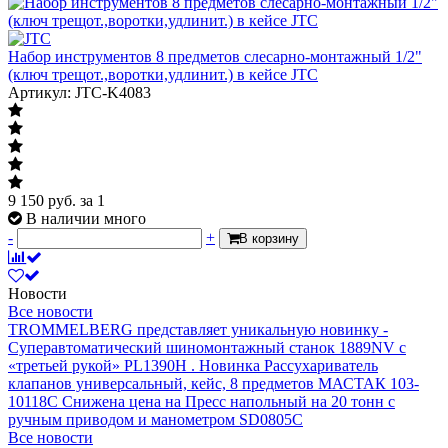
Набор инструментов 8 предметов слесарно-монтажный 1/2"
(ключ трещот.,воротки,удлинит.) в кейсе JTC
Артикул: JTC-K4083
9 150
руб.
за 1
В наличии много
-
+
В корзину
Новости
Все новости
TROMMELBERG представляет уникальную новинку -
Суперавтоматический шиномонтажный станок 1889NV с
«третьей рукой» PL1390H .
Новинка Рассухариватель
клапанов универсальный, кейс, 8 предметов МАСТАК 103-
10118C
Снижена цена на Пресс напольный на 20 тонн с
ручным приводом и манометром SD0805C
Все новости