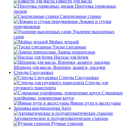
Емкости для масла
Проточка тормозных
дисков
Сверлильные станки
Лежаки и стулья
передвижные
Удаление выхлопных
газов
Мойки деталей
Тиски слесарные
Лампы переносные
Насосы для бочек
Шприцы для масла, Воронки, шланги, насадки
Стенды Сход-развал
Стенды Сход-развал
Стенды для
грузового транспорта
Сдвижные
платформы, поворотные круги
Ямные пути и аксессуары
Заправка кондиционера Авто
Автоматические и полуавтоматические станции
Ручные станции