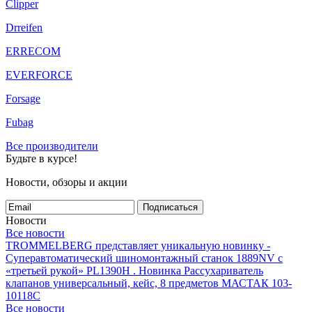
Clipper
Drreifen
ERRECOM
EVERFORCE
Forsage
Fubag
Все производители
Будьте в курсе!
Новости, обзоры и акции
Подписаться
Новости
Все новости
TROMMELBERG представляет уникальную новинку -
Суперавтоматический шиномонтажный станок 1889NV с
«третьей рукой» PL1390H .
Новинка Рассухариватель
клапанов универсальный, кейс, 8 предметов МАСТАК 103-
10118C
Все новости