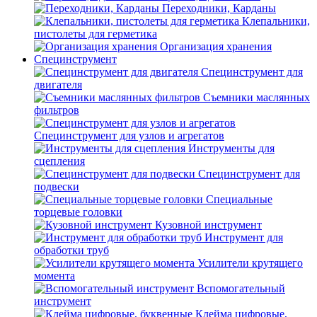
Переходники, Карданы
Клепальники,
пистолеты для герметика
Организация хранения
Специнструмент
Специнструмент для
двигателя
Съемники маслянных
фильтров
Специнструмент для узлов и агрегатов
Инструменты для
сцепления
Специнструмент для
подвески
Специальные
торцевые головки
Кузовной инструмент
Инструмент для
обработки труб
Усилители крутящего
момента
Вспомогательный
инструмент
Клейма цифровые,