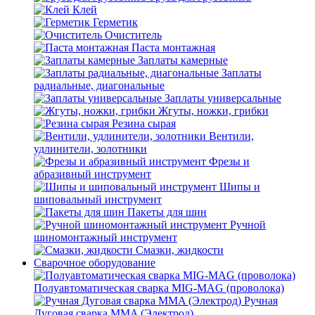
Клей
Герметик
Очиститель
Паста монтажная
Заплаты камерные
Заплаты
радиальные, диагональные
Заплаты универсальные
Жгуты, ножки, грибки
Резина сырая
Вентили,
удлинители, золотники
Фрезы и
абразивный инструмент
Шипы и
шиповальный инструмент
Пакеты для шин
Ручной
шиномонтажный инструмент
Смазки, жидкости
Сварочное оборудование
Полуавтоматическая сварка MIG-MAG (проволока)
Ручная
Дуговая сварка MMA (Электрод)