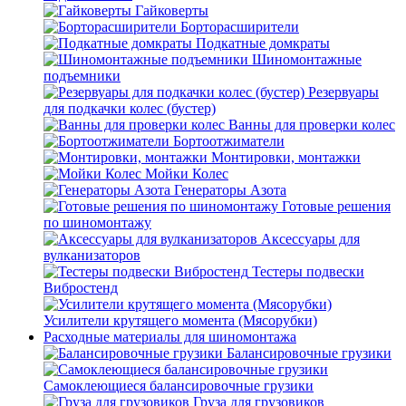
Гайковерты
Борторасширители
Подкатные домкраты
Шиномонтажные
подъемники
Резервуары
для подкачки колес (бустер)
Ванны для проверки колес
Бортоотжиматели
Монтировки, монтажки
Мойки Колес
Генераторы Азота
Готовые решения
по шиномонтажу
Аксессуары для
вулканизаторов
Тестеры подвески
Вибростенд
Усилители крутящего момента (Мясорубки)
Расходные материалы для шиномонтажа
Балансировочные грузики
Самоклеющиеся балансировочные грузики
Груза для грузовиков