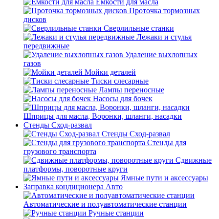
Емкости для масла
Проточка тормозных
дисков
Сверлильные станки
Лежаки и стулья
передвижные
Удаление выхлопных
газов
Мойки деталей
Тиски слесарные
Лампы переносные
Насосы для бочек
Шприцы для масла, Воронки, шланги, насадки
Стенды Сход-развал
Стенды Сход-развал
Стенды для
грузового транспорта
Сдвижные
платформы, поворотные круги
Ямные пути и аксессуары
Заправка кондиционера Авто
Автоматические и полуавтоматические станции
Ручные станции