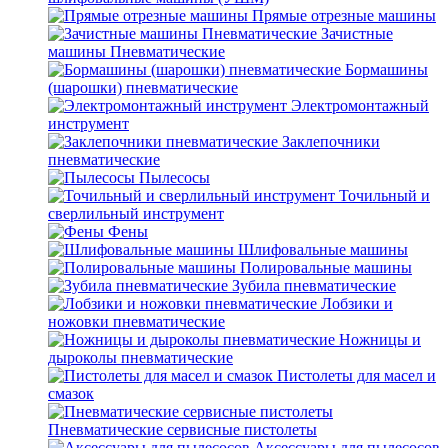
Прямые отрезные машины
Зачистные
машины Пневматические
Бормашины
(шарошки) пневматические
Электромонтажный
инструмент
Заклепочники
пневматические
Пылесосы
Точильный и
сверлильный инструмент
Фены
Шлифовальные машины
Полировальные машины
Зубила пневматические
Лобзики и
ножовки пневматические
Ножницы и
дыроколы пневматические
Пистолеты для масел и
смазок
Пневматические сервисные пистолеты
Аксессуары для пылесосов