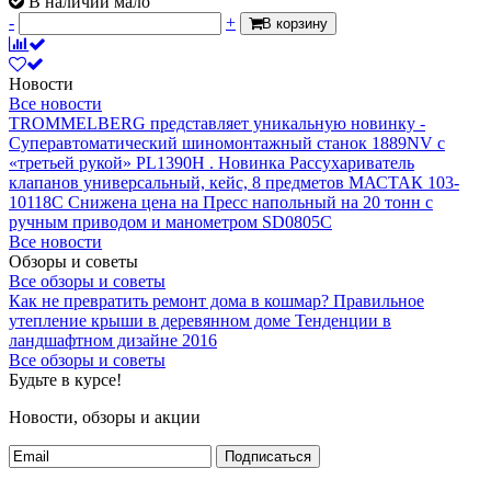
В наличии мало
-
+
В корзину
Новости
Все новости
TROMMELBERG представляет уникальную новинку -
Суперавтоматический шиномонтажный станок 1889NV с
«третьей рукой» PL1390H .
Новинка Рассухариватель
клапанов универсальный, кейс, 8 предметов МАСТАК 103-
10118C
Снижена цена на Пресс напольный на 20 тонн с
ручным приводом и манометром SD0805C
Все новости
Обзоры и советы
Все обзоры и советы
Как не превратить ремонт дома в кошмар?
Правильное
утепление крыши в деревянном доме
Тенденции в
ландшафтном дизайне 2016
Все обзоры и советы
Будьте в курсе!
Новости, обзоры и акции
Подписаться