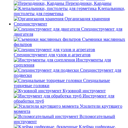
Переходники, Карданы
Клепальники,
пистолеты для герметика
Организация хранения
Специнструмент
Специнструмент для
двигателя
Съемники маслянных
фильтров
Специнструмент для узлов и агрегатов
Инструменты для
сцепления
Специнструмент для
подвески
Специальные
торцевые головки
Кузовной инструмент
Инструмент для
обработки труб
Усилители крутящего
момента
Вспомогательный
инструмент
Клейма цифровые,