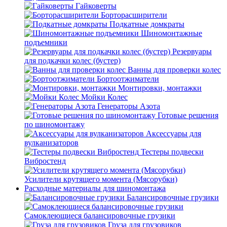
Гайковерты
Борторасширители
Подкатные домкраты
Шиномонтажные
подъемники
Резервуары
для подкачки колес (бустер)
Ванны для проверки колес
Бортоотжиматели
Монтировки, монтажки
Мойки Колес
Генераторы Азота
Готовые решения
по шиномонтажу
Аксессуары для
вулканизаторов
Тестеры подвески
Вибростенд
Усилители крутящего момента (Мясорубки)
Расходные материалы для шиномонтажа
Балансировочные грузики
Самоклеющиеся балансировочные грузики
Груза для грузовиков