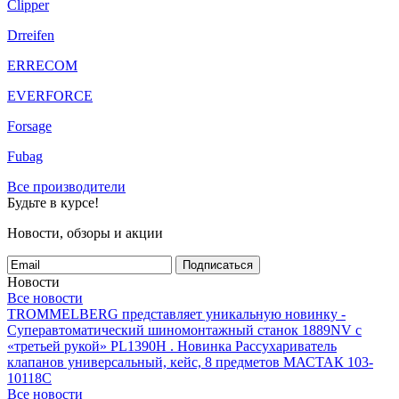
Clipper
Drreifen
ERRECOM
EVERFORCE
Forsage
Fubag
Все производители
Будьте в курсе!
Новости, обзоры и акции
Подписаться
Новости
Все новости
TROMMELBERG представляет уникальную новинку -
Суперавтоматический шиномонтажный станок 1889NV с
«третьей рукой» PL1390H .
Новинка Рассухариватель
клапанов универсальный, кейс, 8 предметов МАСТАК 103-
10118C
Все новости