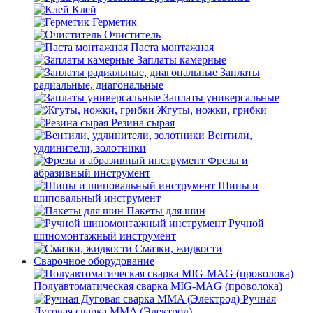
Клей
Герметик
Очиститель
Паста монтажная
Заплаты камерные
Заплаты
радиальные, диагональные
Заплаты универсальные
Жгуты, ножки, грибки
Резина сырая
Вентили,
удлинители, золотники
Фрезы и
абразивный инструмент
Шипы и
шиповальный инструмент
Пакеты для шин
Ручной
шиномонтажный инструмент
Смазки, жидкости
Сварочное оборудование
Полуавтоматическая сварка MIG-MAG (проволока)
Ручная
Дуговая сварка MMA (Электрод)