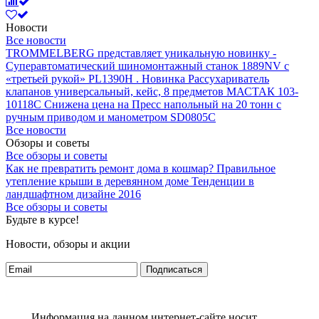
Новости
Все новости
TROMMELBERG представляет уникальную новинку -
Суперавтоматический шиномонтажный станок 1889NV с
«третьей рукой» PL1390H .
Новинка Рассухариватель
клапанов универсальный, кейс, 8 предметов МАСТАК 103-
10118C
Снижена цена на Пресс напольный на 20 тонн с
ручным приводом и манометром SD0805C
Все новости
Обзоры и советы
Все обзоры и советы
Как не превратить ремонт дома в кошмар?
Правильное
утепление крыши в деревянном доме
Тенденции в
ландшафтном дизайне 2016
Все обзоры и советы
Будьте в курсе!
Новости, обзоры и акции
Подписаться
Информация на данном интернет-сайте носит