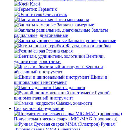
Клей
Герметик
Очиститель
Паста монтажная
Заплаты камерные
Заплаты
радиальные, диагональные
Заплаты универсальные
Жгуты, ножки, грибки
Резина сырая
Вентили,
удлинители, золотники
Фрезы и
абразивный инструмент
Шипы и
шиповальный инструмент
Пакеты для шин
Ручной
шиномонтажный инструмент
Смазки, жидкости
Сварочное оборудование
Полуавтоматическая сварка MIG-MAG (проволока)
Ручная
Дуговая сварка MMA (Электрод)