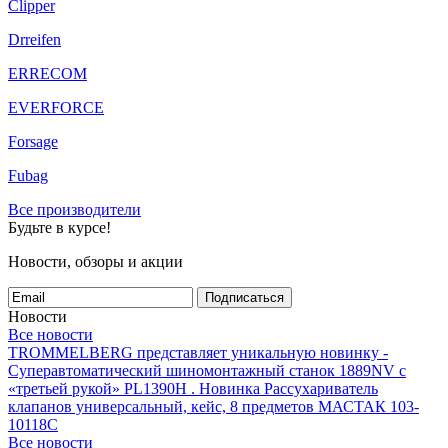
Clipper
Drreifen
ERRECOM
EVERFORCE
Forsage
Fubag
Все производители
Будьте в курсе!
Новости, обзоры и акции
Подписаться
Новости
Все новости
TROMMELBERG представляет уникальную новинку -
Суперавтоматический шиномонтажный станок 1889NV с
«третьей рукой» PL1390H .
Новинка Рассухариватель
клапанов универсальный, кейс, 8 предметов МАСТАК 103-
10118C
Все новости