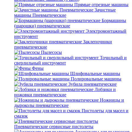
Прямые отрезные машины
Зачистные
машины Пневматические
Бормашины
(шарошки) пневматические
Электромонтажный
инструмент
Заклепочники
пневматические
Пылесосы
Точильный и
сверлильный инструмент
Фены
Шлифовальные машины
Полировальные машины
Зубила пневматические
Лобзики и
ножовки пневматические
Ножницы и
дыроколы пневматические
Пистолеты для масел и
смазок
Пневматические сервисные пистолеты
Аксессуары для пылесосов