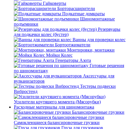
Гайковерты
Борторасширители
Подкатные домкраты
Шиномонтажные
подъемники
Резервуары
для подкачки колес (бустер)
Ванны для проверки колес
Бортоотжиматели
Монтировки, монтажки
Мойки Колес
Генераторы Азота
Готовые решения
по шиномонтажу
Аксессуары для
вулканизаторов
Тестеры подвески
Вибростенд
Усилители крутящего момента (Мясорубки)
Расходные материалы для шиномонтажа
Балансировочные грузики
Самоклеющиеся балансировочные грузики
Груза для грузовиков