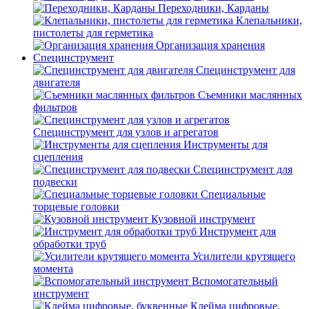
Переходники, Карданы
Клепальники,
пистолеты для герметика
Организация хранения
Специнструмент
Специнструмент для
двигателя
Съемники маслянных
фильтров
Специнструмент для узлов и агрегатов
Инструменты для
сцепления
Специнструмент для
подвески
Специальные
торцевые головки
Кузовной инструмент
Инструмент для
обработки труб
Усилители крутящего
момента
Вспомогательный
инструмент
Клейма цифровые,