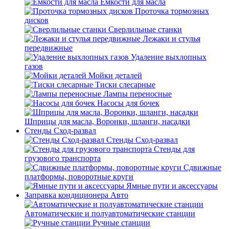
Емкости для масла
Проточка тормозных
дисков
Сверлильные станки
Лежаки и стулья
передвижные
Удаление выхлопных
газов
Мойки деталей
Тиски слесарные
Лампы переносные
Насосы для бочек
Шприцы для масла, Воронки, шланги, насадки
Стенды Сход-развал
Стенды Сход-развал
Стенды для
грузового транспорта
Сдвижные
платформы, поворотные круги
Ямные пути и аксессуары
Заправка кондиционера Авто
Автоматические и полуавтоматические станции
Ручные станции