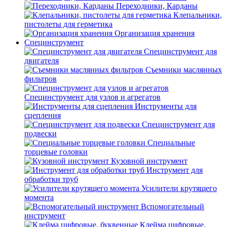
Переходники, Карданы
Клепальники,
пистолеты для герметика
Организация хранения
Специнструмент
Специнструмент для
двигателя
Съемники маслянных
фильтров
Специнструмент для узлов и агрегатов
Инструменты для
сцепления
Специнструмент для
подвески
Специальные
торцевые головки
Кузовной инструмент
Инструмент для
обработки труб
Усилители крутящего
момента
Вспомогательный
инструмент
Клейма цифровые,