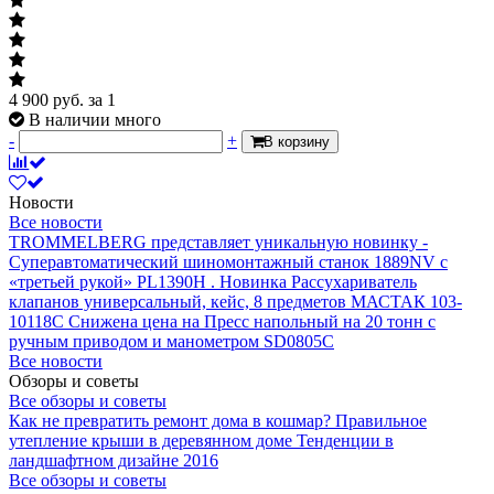
4 900
руб.
за 1
В наличии много
-
+
В корзину
Новости
Все новости
TROMMELBERG представляет уникальную новинку -
Суперавтоматический шиномонтажный станок 1889NV с
«третьей рукой» PL1390H .
Новинка Рассухариватель
клапанов универсальный, кейс, 8 предметов МАСТАК 103-
10118C
Снижена цена на Пресс напольный на 20 тонн с
ручным приводом и манометром SD0805C
Все новости
Обзоры и советы
Все обзоры и советы
Как не превратить ремонт дома в кошмар?
Правильное
утепление крыши в деревянном доме
Тенденции в
ландшафтном дизайне 2016
Все обзоры и советы