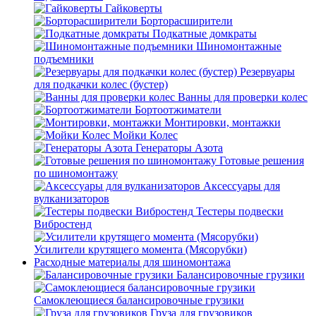
Гайковерты
Борторасширители
Подкатные домкраты
Шиномонтажные
подъемники
Резервуары
для подкачки колес (бустер)
Ванны для проверки колес
Бортоотжиматели
Монтировки, монтажки
Мойки Колес
Генераторы Азота
Готовые решения
по шиномонтажу
Аксессуары для
вулканизаторов
Тестеры подвески
Вибростенд
Усилители крутящего момента (Мясорубки)
Расходные материалы для шиномонтажа
Балансировочные грузики
Самоклеющиеся балансировочные грузики
Груза для грузовиков