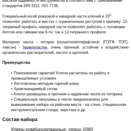
высокой надёжности инструментов в соответствии с требованиями
стандартов DIN 3113, ISO 7738.
0
Специальный изгиб рожковой и накидной части ключей в 15
позволяет работать в местах с ограниченным доступом к крепежу. 12-
тигранный профиль накидной части позволяет работать с головками
болтов или гайками как 6-ти, так и 12-тигранного профиля.
Материал чехла - теторон (полиэтиле́нтерефтала́т (ПЭТФ, ПЭТ),
лавсан) -
термопластик
, очень прочный, устойчив к воздействию
органических растворителей, кислот и щелочей.
Преимущества
• Пожизненная гарантия! Ключи расчитаны на работу в
промышленных условиях
• Изготовлены методом горячей ковки
• Хром-ванадиевый сплав
• Ключи размещены в прочном и надёжном чехле из теторона
• Специальные проушины в чехле предназначены для
вывешивания набора на рабочем месте - на стене, специальном
инструментальном стенде, верстаке и др.
Состав набора
Ключи комбинированные, серии 1060