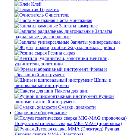
Клей
Герметик
Очиститель
Паста монтажная
Заплаты камерные
Заплаты
радиальные, диагональные
Заплаты универсальные
Жгуты, ножки, грибки
Резина сырая
Вентили,
удлинители, золотники
Фрезы и
абразивный инструмент
Шипы и
шиповальный инструмент
Пакеты для шин
Ручной
шиномонтажный инструмент
Смазки, жидкости
Сварочное оборудование
Полуавтоматическая сварка MIG-MAG (проволока)
Ручная
Дуговая сварка MMA (Электрод)