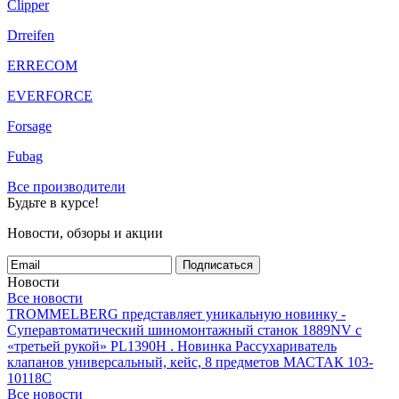
Clipper
Drreifen
ERRECOM
EVERFORCE
Forsage
Fubag
Все производители
Будьте в курсе!
Новости, обзоры и акции
Подписаться
Новости
Все новости
TROMMELBERG представляет уникальную новинку -
Суперавтоматический шиномонтажный станок 1889NV с
«третьей рукой» PL1390H .
Новинка Рассухариватель
клапанов универсальный, кейс, 8 предметов МАСТАК 103-
10118C
Все новости