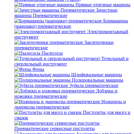
Прямые отрезные машины
Зачистные
машины Пневматические
Бормашины
(шарошки) пневматические
Электромонтажный
инструмент
Заклепочники
пневматические
Пылесосы
Точильный и
сверлильный инструмент
Фены
Шлифовальные машины
Полировальные машины
Зубила пневматические
Лобзики и
ножовки пневматические
Ножницы и
дыроколы пневматические
Пистолеты для масел и
смазок
Пневматические сервисные пистолеты
Аксессуары для пылесосов