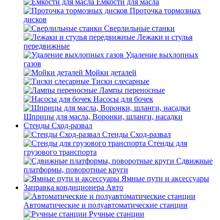
Емкости для масла
Проточка тормозных
дисков
Сверлильные станки
Лежаки и стулья
передвижные
Удаление выхлопных
газов
Мойки деталей
Тиски слесарные
Лампы переносные
Насосы для бочек
Шприцы для масла, Воронки, шланги, насадки
Стенды Сход-развал
Стенды Сход-развал
Стенды для
грузового транспорта
Сдвижные
платформы, поворотные круги
Ямные пути и аксессуары
Заправка кондиционера Авто
Автоматические и полуавтоматические станции
Ручные станции