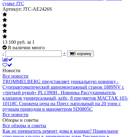
сумке JTC
Артикул: JTC-AE2426S
13 100
руб.
за 1
В наличии много
-
+
В корзину
Новости
Все новости
TROMMELBERG представляет уникальную новинку -
Суперавтоматический шиномонтажный станок 1889NV с
«третьей рукой» PL1390H .
Новинка Рассухариватель
клапанов универсальный, кейс, 8 предметов МАСТАК 103-
10118C
Снижена цена на Пресс напольный на 20 тонн с
ручным приводом и манометром SD0805C
Все новости
Обзоры и советы
Все обзоры и советы
Как не превратить ремонт дома в кошмар?
Правильное
утепление крыши в деревянном доме
Тенденции в