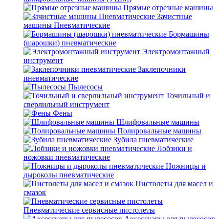
Прямые отрезные машины
Зачистные
машины Пневматические
Бормашины
(шарошки) пневматические
Электромонтажный
инструмент
Заклепочники
пневматические
Пылесосы
Точильный и
сверлильный инструмент
Фены
Шлифовальные машины
Полировальные машины
Зубила пневматические
Лобзики и
ножовки пневматические
Ножницы и
дыроколы пневматические
Пистолеты для масел и
смазок
Пневматические сервисные пистолеты
Аксессуары для пылесосов