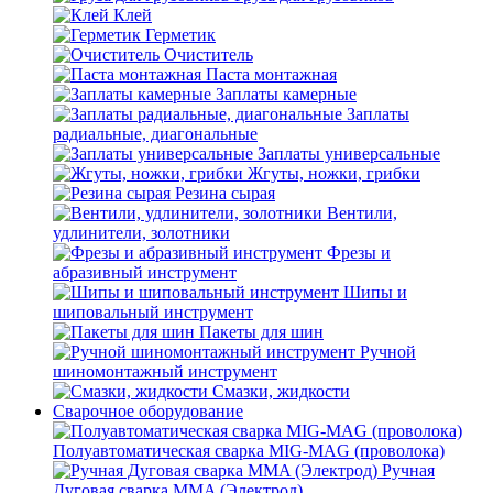
Клей
Герметик
Очиститель
Паста монтажная
Заплаты камерные
Заплаты
радиальные, диагональные
Заплаты универсальные
Жгуты, ножки, грибки
Резина сырая
Вентили,
удлинители, золотники
Фрезы и
абразивный инструмент
Шипы и
шиповальный инструмент
Пакеты для шин
Ручной
шиномонтажный инструмент
Смазки, жидкости
Сварочное оборудование
Полуавтоматическая сварка MIG-MAG (проволока)
Ручная
Дуговая сварка MMA (Электрод)