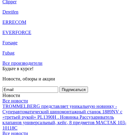
Clipper
Drreifen
ERRECOM
EVERFORCE
Forsage
Fubag
Все производители
Будьте в курсе!
Новости, обзоры и акции
Подписаться
Новости
Все новости
TROMMELBERG представляет уникальную новинку -
Суперавтоматический шиномонтажный станок 1889NV с
«третьей рукой» PL1390H .
Новинка Рассухариватель
клапанов универсальный, кейс, 8 предметов МАСТАК 103-
10118C
Все новости