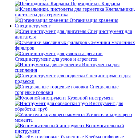
Переходники, Карданы
Клепальники,
пистолеты для герметика
Организация хранения
Специнструмент
Специнструмент для
двигателя
Съемники маслянных
фильтров
Специнструмент для узлов и агрегатов
Инструменты для
сцепления
Специнструмент для
подвески
Специальные
торцевые головки
Кузовной инструмент
Инструмент для
обработки труб
Усилители крутящего
момента
Вспомогательный
инструмент
Клейма цифровые,