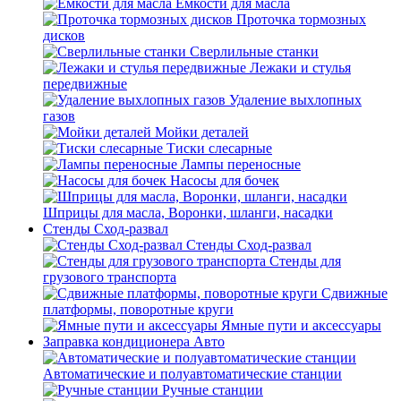
Емкости для масла
Проточка тормозных
дисков
Сверлильные станки
Лежаки и стулья
передвижные
Удаление выхлопных
газов
Мойки деталей
Тиски слесарные
Лампы переносные
Насосы для бочек
Шприцы для масла, Воронки, шланги, насадки
Стенды Сход-развал
Стенды Сход-развал
Стенды для
грузового транспорта
Сдвижные
платформы, поворотные круги
Ямные пути и аксессуары
Заправка кондиционера Авто
Автоматические и полуавтоматические станции
Ручные станции