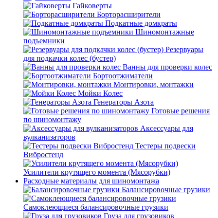
Гайковерты
Борторасширители
Подкатные домкраты
Шиномонтажные
подъемники
Резервуары
для подкачки колес (бустер)
Ванны для проверки колес
Бортоотжиматели
Монтировки, монтажки
Мойки Колес
Генераторы Азота
Готовые решения
по шиномонтажу
Аксессуары для
вулканизаторов
Тестеры подвески
Вибростенд
Усилители крутящего момента (Мясорубки)
Расходные материалы для шиномонтажа
Балансировочные грузики
Самоклеющиеся балансировочные грузики
Груза для грузовиков