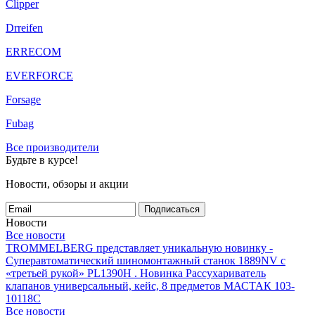
Clipper
Drreifen
ERRECOM
EVERFORCE
Forsage
Fubag
Все производители
Будьте в курсе!
Новости, обзоры и акции
Подписаться
Новости
Все новости
TROMMELBERG представляет уникальную новинку -
Суперавтоматический шиномонтажный станок 1889NV с
«третьей рукой» PL1390H .
Новинка Рассухариватель
клапанов универсальный, кейс, 8 предметов МАСТАК 103-
10118C
Все новости