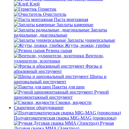
Клей
Герметик
Очиститель
Паста монтажная
Заплаты камерные
Заплаты
радиальные, диагональные
Заплаты универсальные
Жгуты, ножки, грибки
Резина сырая
Вентили,
удлинители, золотники
Фрезы и
абразивный инструмент
Шипы и
шиповальный инструмент
Пакеты для шин
Ручной
шиномонтажный инструмент
Смазки, жидкости
Сварочное оборудование
Полуавтоматическая сварка MIG-MAG (проволока)
Ручная
Дуговая сварка MMA (Электрод)