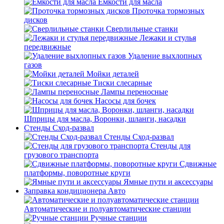
Емкости для масла
Проточка тормозных
дисков
Сверлильные станки
Лежаки и стулья
передвижные
Удаление выхлопных
газов
Мойки деталей
Тиски слесарные
Лампы переносные
Насосы для бочек
Шприцы для масла, Воронки, шланги, насадки
Стенды Сход-развал
Стенды Сход-развал
Стенды для
грузового транспорта
Сдвижные
платформы, поворотные круги
Ямные пути и аксессуары
Заправка кондиционера Авто
Автоматические и полуавтоматические станции
Ручные станции