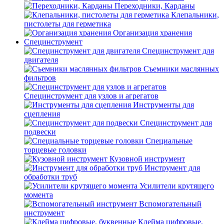
Переходники, Карданы
Клепальники,
пистолеты для герметика
Организация хранения
Специнструмент
Специнструмент для
двигателя
Съемники маслянных
фильтров
Специнструмент для узлов и агрегатов
Инструменты для
сцепления
Специнструмент для
подвески
Специальные
торцевые головки
Кузовной инструмент
Инструмент для
обработки труб
Усилители крутящего
момента
Вспомогательный
инструмент
Клейма цифровые,