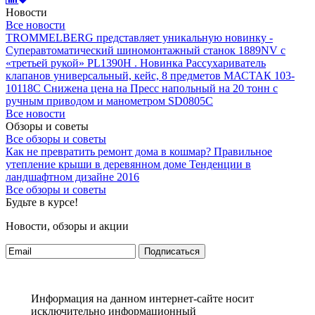
Новости
Все новости
TROMMELBERG представляет уникальную новинку -
Суперавтоматический шиномонтажный станок 1889NV с
«третьей рукой» PL1390H .
Новинка Рассухариватель
клапанов универсальный, кейс, 8 предметов МАСТАК 103-
10118C
Снижена цена на Пресс напольный на 20 тонн с
ручным приводом и манометром SD0805C
Все новости
Обзоры и советы
Все обзоры и советы
Как не превратить ремонт дома в кошмар?
Правильное
утепление крыши в деревянном доме
Тенденции в
ландшафтном дизайне 2016
Все обзоры и советы
Будьте в курсе!
Новости, обзоры и акции
Подписаться
Информация на данном интернет-сайте носит
исключительно информационный