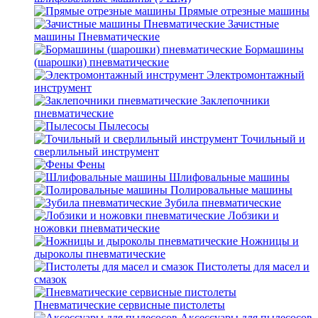
Прямые отрезные машины
Зачистные
машины Пневматические
Бормашины
(шарошки) пневматические
Электромонтажный
инструмент
Заклепочники
пневматические
Пылесосы
Точильный и
сверлильный инструмент
Фены
Шлифовальные машины
Полировальные машины
Зубила пневматические
Лобзики и
ножовки пневматические
Ножницы и
дыроколы пневматические
Пистолеты для масел и
смазок
Пневматические сервисные пистолеты
Аксессуары для пылесосов