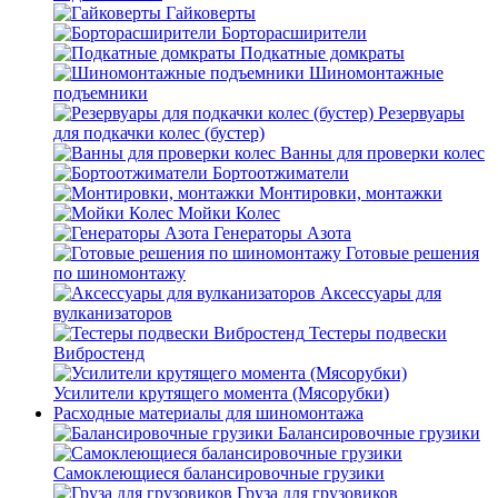
Гайковерты
Борторасширители
Подкатные домкраты
Шиномонтажные
подъемники
Резервуары
для подкачки колес (бустер)
Ванны для проверки колес
Бортоотжиматели
Монтировки, монтажки
Мойки Колес
Генераторы Азота
Готовые решения
по шиномонтажу
Аксессуары для
вулканизаторов
Тестеры подвески
Вибростенд
Усилители крутящего момента (Мясорубки)
Расходные материалы для шиномонтажа
Балансировочные грузики
Самоклеющиеся балансировочные грузики
Груза для грузовиков