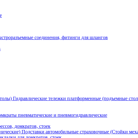
е
ыстроразъемные соединения, фитинги для шлангов
в
Гидравлические тележки платформенные (подъемные сто
мкраты пневматические и пневмогидравлические
ессов, домкратов, стоек
Подставки автомобильные страховочные (Стойки мех
кладки для домкратов, стоек