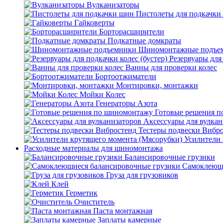
Вулканизаторы
Пистолеты для подкачки
Гайковерты
Борторасширители
Подкатные домкраты
Шиномонтажные подъе
Резервуары для 
Ванны для проверки колес
Бортоотжиматели
Монтировки, монтажки
Мойки Колес
Генераторы Азота
Готовые решения 
Аксессуары для вулкан
Тестеры подвески Вибр
Усилители 
Расходные материалы для шиномонтажа
Балансировочные грузики
Самоклеющи
Груза для грузовиков
Клей
Герметик
Очиститель
Паста монтажная
Заплаты камерные