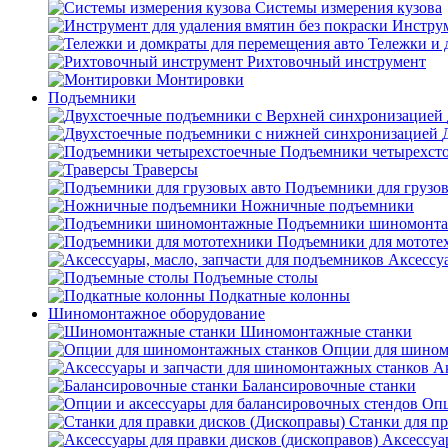
Системы измерения кузова
Инструм
Тележки и 
Рихтовочный инструмент
Монтировки
Подъемники
Подъемники четырехст
Траверсы
Подъемники для грузов
Ножничные подъемники
Подъемники шиномонт
Подъемники для мототе
Аксессуа
Подъемные столы
Подкатные колонны
Шиномонтажное оборудование
Шиномонтажные станки
Опции для шином
А
Балансировочные станки
Опц
Станки для пр
Аксессуа