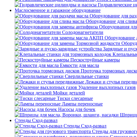
Гидравлические ц
Маслосменное и гаражное оборудование
Оборудование для раз
Оборудование для слива
Оборудования дл
Солодонагнетатели
Оборудование 
Оборуд
Зарядные и пус
Клепальные
Пескоструйные камеры
Емкости для масла
Проточка тормозных диск
Сверлильные станки
Лежаки и стулья перед
Удаление выхлопных газов
Мойки деталей
Тиски слесарные
Лампы переносные
Насосы для бочек
Шприцы 
Стенды Сход-развал
Стенды Сход-развал
Стенды для грузовог
Сдвижные пл