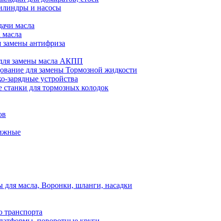
илиндры и насосы
дачи масла
 масла
я замены антифриза
для замены масла АКПП
ование для замены Тормозной жидкости
ко-зарядные устройства
 станки для тормозных колодок
ов
вижные
для масла, Воронки, шланги, насадки
о транспорта
атформы, поворотные круги