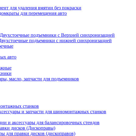
ент для удаления вмятин без покраски
домкраты для перемещения авто
Двухстоечные подъемники с Верхней синхронизацией
Двухстоечные подъемники с нижней синхронизацией
оечные
ых авто
ажные
хники
ры, масло, запчасти для подъемников
онтажных станков
ксессуары и запчасти для шиномонтажных станков
ии и аксессуары для балансировочных стендов
авки дисков (Дископравы)
ры для правки дисков (дископравов)