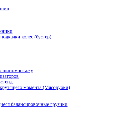
 шин
мники
подкачки колес (бустер)
по шиномонтажу
изаторов
остенд
крутящего момента (Мясорубки)
еся балансировочные грузики