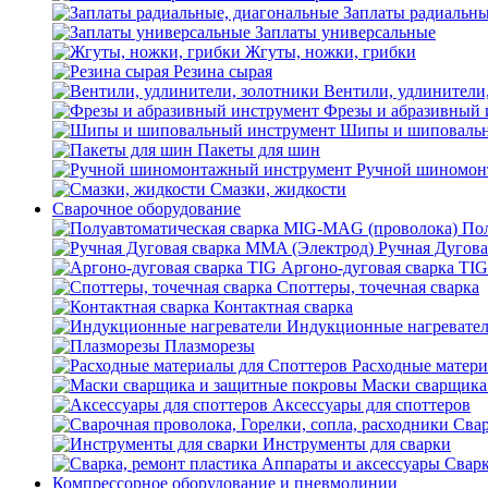
Заплаты радиальны
Заплаты универсальные
Жгуты, ножки, грибки
Резина сырая
Вентили, удлинители
Фрезы и абразивный 
Шипы и шиповальн
Пакеты для шин
Ручной шиномон
Смазки, жидкости
Сварочное оборудование
Пол
Ручная Дугова
Аргоно-дуговая сварка TIG
Споттеры, точечная сварка
Контактная сварка
Индукционные нагревате
Плазморезы
Расходные матери
Маски сварщика
Аксессуары для споттеров
Свар
Инструменты для сварки
Сварк
Компрессорное оборудование и пневмолинии