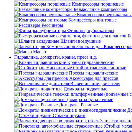
Компрессоры поршневые
Безмасляные компрессоры
Компрессоры вертикальны
Компрессоры винтовые
Рессиверы
Фильтры, лубрикаторы
Б
Шланги воздушные
Запчасти для Компрессоро
Масло
Гидравлика, домкраты, краны, преса и.д.
Краны гидравлические
Стойки трансмиссионные
Прессы гидравлические
Аксессуары для прессов
Вывешивание двигателя
Домкраты подкатные
Домкраты бутылочные
Домкраты Реечные
До
Стяжки пружин
Запчасти для пр
Резиновые на