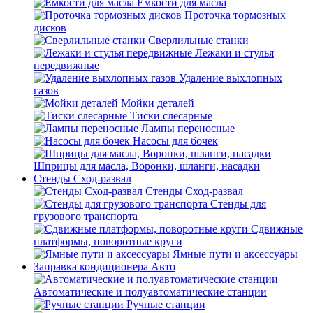
Емкости для масла
Проточка тормозных
дисков
Сверлильные станки
Лежаки и стулья
передвижные
Удаление выхлопных
газов
Мойки деталей
Тиски слесарные
Лампы переносные
Насосы для бочек
Шприцы для масла, Воронки, шланги, насадки
Стенды Сход-развал
Стенды Сход-развал
Стенды для
грузового транспорта
Сдвижные
платформы, поворотные круги
Ямные пути и аксессуары
Заправка кондиционера Авто
Автоматические и полуавтоматические станции
Ручные станции