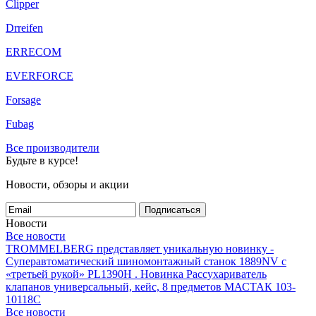
Clipper
Drreifen
ERRECOM
EVERFORCE
Forsage
Fubag
Все производители
Будьте в курсе!
Новости, обзоры и акции
Подписаться
Новости
Все новости
TROMMELBERG представляет уникальную новинку -
Суперавтоматический шиномонтажный станок 1889NV с
«третьей рукой» PL1390H .
Новинка Рассухариватель
клапанов универсальный, кейс, 8 предметов МАСТАК 103-
10118C
Все новости