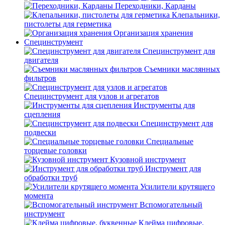
Переходники, Карданы
Клепальники,
пистолеты для герметика
Организация хранения
Специнструмент
Специнструмент для
двигателя
Съемники маслянных
фильтров
Специнструмент для узлов и агрегатов
Инструменты для
сцепления
Специнструмент для
подвески
Специальные
торцевые головки
Кузовной инструмент
Инструмент для
обработки труб
Усилители крутящего
момента
Вспомогательный
инструмент
Клейма цифровые,