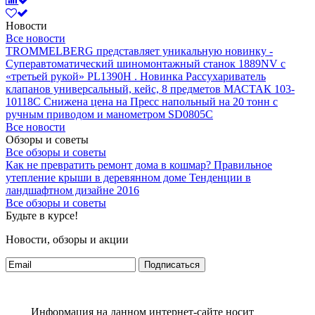
Новости
Все новости
TROMMELBERG представляет уникальную новинку -
Суперавтоматический шиномонтажный станок 1889NV с
«третьей рукой» PL1390H .
Новинка Рассухариватель
клапанов универсальный, кейс, 8 предметов МАСТАК 103-
10118C
Снижена цена на Пресс напольный на 20 тонн с
ручным приводом и манометром SD0805C
Все новости
Обзоры и советы
Все обзоры и советы
Как не превратить ремонт дома в кошмар?
Правильное
утепление крыши в деревянном доме
Тенденции в
ландшафтном дизайне 2016
Все обзоры и советы
Будьте в курсе!
Новости, обзоры и акции
Подписаться
Информация на данном интернет-сайте носит