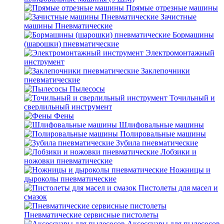
Прямые отрезные машины
Зачистные
машины Пневматические
Бормашины
(шарошки) пневматические
Электромонтажный
инструмент
Заклепочники
пневматические
Пылесосы
Точильный и
сверлильный инструмент
Фены
Шлифовальные машины
Полировальные машины
Зубила пневматические
Лобзики и
ножовки пневматические
Ножницы и
дыроколы пневматические
Пистолеты для масел и
смазок
Пневматические сервисные пистолеты
Аксессуары для пылесосов