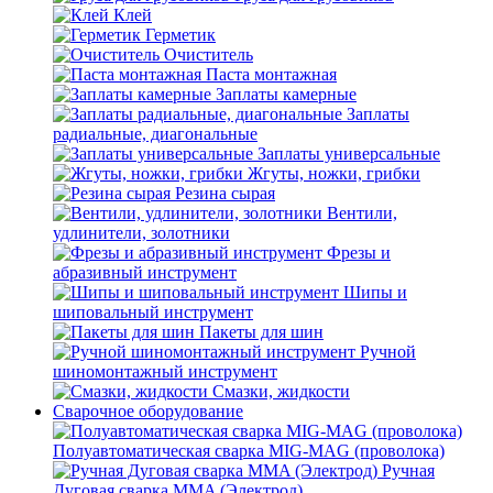
Клей
Герметик
Очиститель
Паста монтажная
Заплаты камерные
Заплаты
радиальные, диагональные
Заплаты универсальные
Жгуты, ножки, грибки
Резина сырая
Вентили,
удлинители, золотники
Фрезы и
абразивный инструмент
Шипы и
шиповальный инструмент
Пакеты для шин
Ручной
шиномонтажный инструмент
Смазки, жидкости
Сварочное оборудование
Полуавтоматическая сварка MIG-MAG (проволока)
Ручная
Дуговая сварка MMA (Электрод)