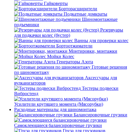
Гайковерты
Борторасширители
Подкатные домкраты
Шиномонтажные
подъемники
Резервуары
для подкачки колес (бустер)
Ванны для проверки колес
Бортоотжиматели
Монтировки, монтажки
Мойки Колес
Генераторы Азота
Готовые решения
по шиномонтажу
Аксессуары для
вулканизаторов
Тестеры подвески
Вибростенд
Усилители крутящего момента (Мясорубки)
Расходные материалы для шиномонтажа
Балансировочные грузики
Самоклеющиеся балансировочные грузики
Груза для грузовиков