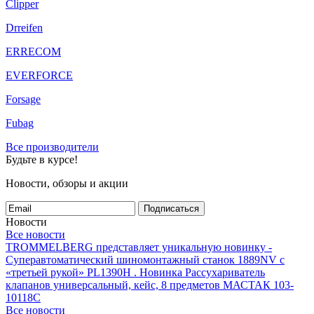
Clipper
Drreifen
ERRECOM
EVERFORCE
Forsage
Fubag
Все производители
Будьте в курсе!
Новости, обзоры и акции
Подписаться
Новости
Все новости
TROMMELBERG представляет уникальную новинку -
Суперавтоматический шиномонтажный станок 1889NV с
«третьей рукой» PL1390H .
Новинка Рассухариватель
клапанов универсальный, кейс, 8 предметов МАСТАК 103-
10118C
Все новости