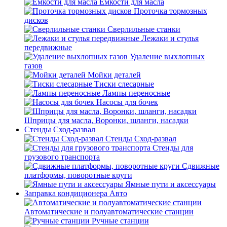
Емкости для масла
Проточка тормозных
дисков
Сверлильные станки
Лежаки и стулья
передвижные
Удаление выхлопных
газов
Мойки деталей
Тиски слесарные
Лампы переносные
Насосы для бочек
Шприцы для масла, Воронки, шланги, насадки
Стенды Сход-развал
Стенды Сход-развал
Стенды для
грузового транспорта
Сдвижные
платформы, поворотные круги
Ямные пути и аксессуары
Заправка кондиционера Авто
Автоматические и полуавтоматические станции
Ручные станции