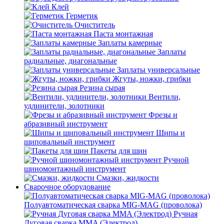
Клей
Герметик
Очиститель
Паста монтажная
Заплаты камерные
Заплаты
радиальные, диагональные
Заплаты универсальные
Жгуты, ножки, грибки
Резина сырая
Вентили,
удлинители, золотники
Фрезы и
абразивный инструмент
Шипы и
шиповальный инструмент
Пакеты для шин
Ручной
шиномонтажный инструмент
Смазки, жидкости
Сварочное оборудование
Полуавтоматическая сварка MIG-MAG (проволока)
Ручная
Дуговая сварка MMA (Электрод)