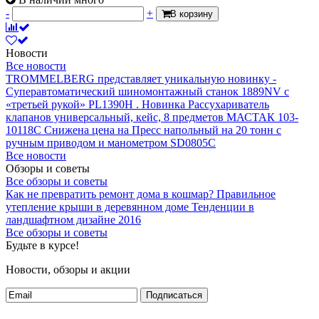
-
+
В корзину
Новости
Все новости
TROMMELBERG представляет уникальную новинку -
Суперавтоматический шиномонтажный станок 1889NV с
«третьей рукой» PL1390H .
Новинка Рассухариватель
клапанов универсальный, кейс, 8 предметов МАСТАК 103-
10118C
Снижена цена на Пресс напольный на 20 тонн с
ручным приводом и манометром SD0805C
Все новости
Обзоры и советы
Все обзоры и советы
Как не превратить ремонт дома в кошмар?
Правильное
утепление крыши в деревянном доме
Тенденции в
ландшафтном дизайне 2016
Все обзоры и советы
Будьте в курсе!
Новости, обзоры и акции
Подписаться