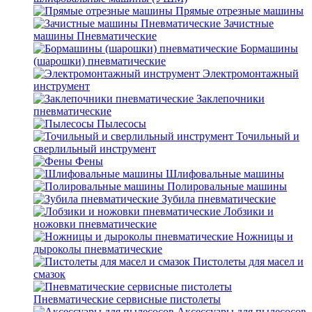
Прямые отрезные машины
Зачистные
машины Пневматические
Бормашины
(шарошки) пневматические
Электромонтажный
инструмент
Заклепочники
пневматические
Пылесосы
Точильный и
сверлильный инструмент
Фены
Шлифовальные машины
Полировальные машины
Зубила пневматические
Лобзики и
ножовки пневматические
Ножницы и
дыроколы пневматические
Пистолеты для масел и
смазок
Пневматические сервисные пистолеты
Аксессуары для пылесосов