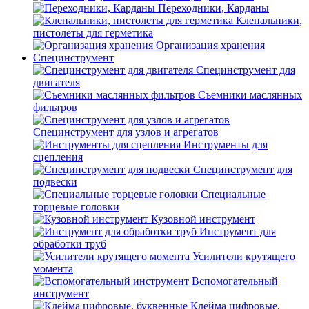
Переходники, Карданы
Клепальники,
пистолеты для герметика
Организация хранения
Специнструмент
Специнструмент для
двигателя
Съемники маслянных
фильтров
Специнструмент для узлов и агрегатов
Инструменты для
сцепления
Специнструмент для
подвески
Специальные
торцевые головки
Кузовной инструмент
Инструмент для
обработки труб
Усилители крутящего
момента
Вспомогательный
инструмент
Клейма цифровые,