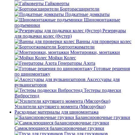
Гайковерты
Борторасширители
Подкатные домкраты
Шиномонтажные
подъемники
Резервуары
для подкачки колес (бустер)
Ванны для проверки колес
Бортоотжиматели
Монтировки, монтажки
Мойки Колес
Генераторы Азота
Готовые решения
по шиномонтажу
Аксессуары для
вулканизаторов
Тестеры подвески
Вибростенд
Усилители крутящего момента (Мясорубки)
Расходные материалы для шиномонтажа
Балансировочные грузики
Самоклеющиеся балансировочные грузики
Груза для грузовиков