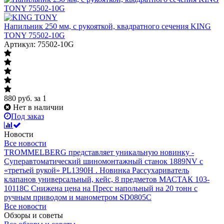
Напильник 250 мм, с рукояткой, квадратного сечения KING
TONY 75502-10G
Артикул: 75502-10G
880
руб.
за 1
Нет в наличии
Под заказ
Новости
Все новости
TROMMELBERG представляет уникальную новинку -
Суперавтоматический шиномонтажный станок 1889NV с
«третьей рукой» PL1390H .
Новинка Рассухариватель
клапанов универсальный, кейс, 8 предметов МАСТАК 103-
10118C
Снижена цена на Пресс напольный на 20 тонн с
ручным приводом и манометром SD0805C
Все новости
Обзоры и советы