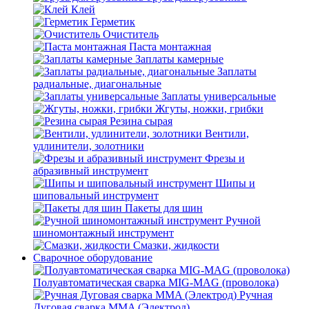
Клей
Герметик
Очиститель
Паста монтажная
Заплаты камерные
Заплаты
радиальные, диагональные
Заплаты универсальные
Жгуты, ножки, грибки
Резина сырая
Вентили,
удлинители, золотники
Фрезы и
абразивный инструмент
Шипы и
шиповальный инструмент
Пакеты для шин
Ручной
шиномонтажный инструмент
Смазки, жидкости
Сварочное оборудование
Полуавтоматическая сварка MIG-MAG (проволока)
Ручная
Дуговая сварка MMA (Электрод)