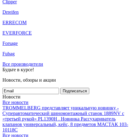
Clipper
Drreifen
ERRECOM
EVERFORCE
Forsage
Fubag
Все производители
Будьте в курсе!
Новости, обзоры и акции
Подписаться
Новости
Все новости
TROMMELBERG представляет уникальную новинку -
Суперавтоматический шиномонтажный станок 1889NV с
«третьей рукой» PL1390H .
Новинка Рассухариватель
клапанов универсальный, кейс, 8 предметов МАСТАК 103-
10118C
Все новости