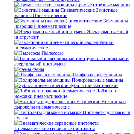
Прямые отрезные машины
Зачистные
машины Пневматические
Бормашины
(шарошки) пневматические
Электромонтажный
инструмент
Заклепочники
пневматические
Пылесосы
Точильный и
сверлильный инструмент
Фены
Шлифовальные машины
Полировальные машины
Зубила пневматические
Лобзики и
ножовки пневматические
Ножницы и
дыроколы пневматические
Пистолеты для масел и
смазок
Пневматические сервисные пистолеты
Аксессуары для пылесосов