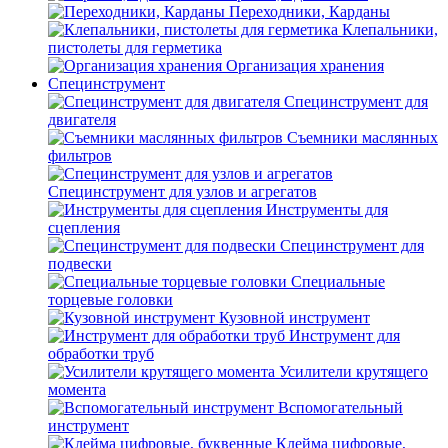
Переходники, Карданы
Клепальники,
пистолеты для герметика
Организация хранения
Специнструмент
Специнструмент для
двигателя
Съемники маслянных
фильтров
Специнструмент для узлов и агрегатов
Инструменты для
сцепления
Специнструмент для
подвески
Специальные
торцевые головки
Кузовной инструмент
Инструмент для
обработки труб
Усилители крутящего
момента
Вспомогательный
инструмент
Клейма цифровые,