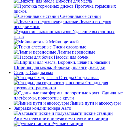
Емкости для масла
Проточка тормозных
дисков
Сверлильные станки
Лежаки и стулья
передвижные
Удаление выхлопных
газов
Мойки деталей
Тиски слесарные
Лампы переносные
Насосы для бочек
Шприцы для масла, Воронки, шланги, насадки
Стенды Сход-развал
Стенды Сход-развал
Стенды для
грузового транспорта
Сдвижные
платформы, поворотные круги
Ямные пути и аксессуары
Заправка кондиционера Авто
Автоматические и полуавтоматические станции
Ручные станции