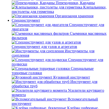
Переходники, Карданы
Клепальники,
пистолеты для герметика
Организация хранения
Специнструмент
Специнструмент для
двигателя
Съемники маслянных
фильтров
Специнструмент для узлов и агрегатов
Инструменты для
сцепления
Специнструмент для
подвески
Специальные
торцевые головки
Кузовной инструмент
Инструмент для
обработки труб
Усилители крутящего
момента
Вспомогательный
инструмент
Клейма цифровые,