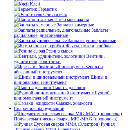
Клей
Герметик
Очиститель
Паста монтажная
Заплаты камерные
Заплаты
радиальные, диагональные
Заплаты универсальные
Жгуты, ножки, грибки
Резина сырая
Вентили,
удлинители, золотники
Фрезы и
абразивный инструмент
Шипы и
шиповальный инструмент
Пакеты для шин
Ручной
шиномонтажный инструмент
Смазки, жидкости
Сварочное оборудование
Полуавтоматическая сварка MIG-MAG (проволока)
Ручная
Дуговая сварка MMA (Электрод)