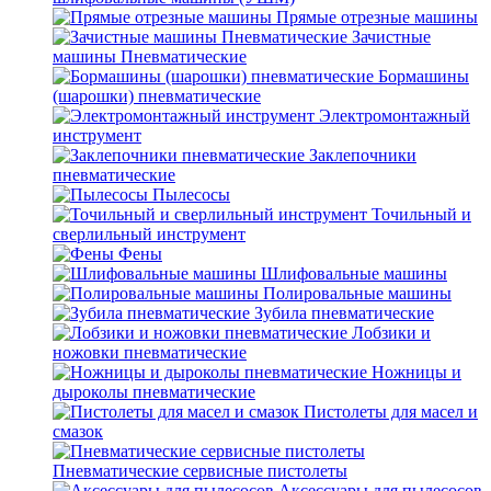
Прямые отрезные машины
Зачистные
машины Пневматические
Бормашины
(шарошки) пневматические
Электромонтажный
инструмент
Заклепочники
пневматические
Пылесосы
Точильный и
сверлильный инструмент
Фены
Шлифовальные машины
Полировальные машины
Зубила пневматические
Лобзики и
ножовки пневматические
Ножницы и
дыроколы пневматические
Пистолеты для масел и
смазок
Пневматические сервисные пистолеты
Аксессуары для пылесосов