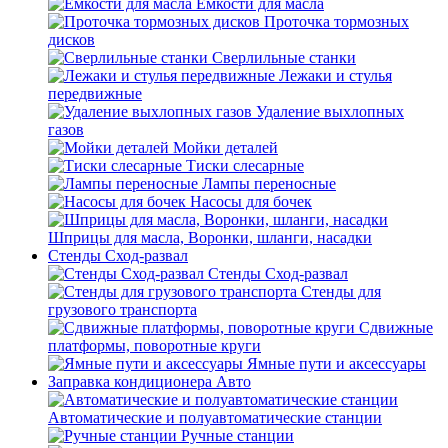
Емкости для масла
Проточка тормозных
дисков
Сверлильные станки
Лежаки и стулья
передвижные
Удаление выхлопных
газов
Мойки деталей
Тиски слесарные
Лампы переносные
Насосы для бочек
Шприцы для масла, Воронки, шланги, насадки
Стенды Сход-развал
Стенды Сход-развал
Стенды для
грузового транспорта
Сдвижные
платформы, поворотные круги
Ямные пути и аксессуары
Заправка кондиционера Авто
Автоматические и полуавтоматические станции
Ручные станции