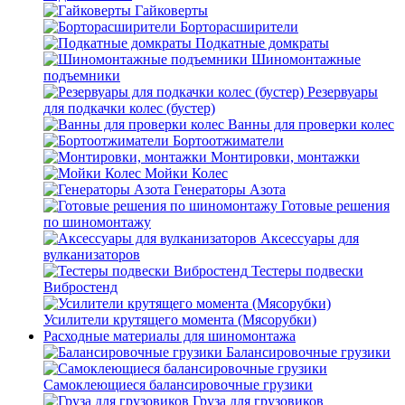
Гайковерты
Борторасширители
Подкатные домкраты
Шиномонтажные
подъемники
Резервуары
для подкачки колес (бустер)
Ванны для проверки колес
Бортоотжиматели
Монтировки, монтажки
Мойки Колес
Генераторы Азота
Готовые решения
по шиномонтажу
Аксессуары для
вулканизаторов
Тестеры подвески
Вибростенд
Усилители крутящего момента (Мясорубки)
Расходные материалы для шиномонтажа
Балансировочные грузики
Самоклеющиеся балансировочные грузики
Груза для грузовиков