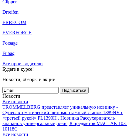
Clipper
Drreifen
ERRECOM
EVERFORCE
Forsage
Fubag
Все производители
Будьте в курсе!
Новости, обзоры и акции
Подписаться
Новости
Все новости
TROMMELBERG представляет уникальную новинку -
Суперавтоматический шиномонтажный станок 1889NV с
«третьей рукой» PL1390H .
Новинка Рассухариватель
клапанов универсальный, кейс, 8 предметов МАСТАК 103-
10118C
Все новости