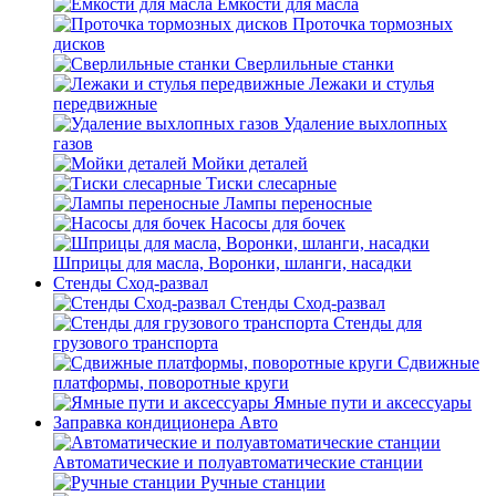
Емкости для масла
Проточка тормозных
дисков
Сверлильные станки
Лежаки и стулья
передвижные
Удаление выхлопных
газов
Мойки деталей
Тиски слесарные
Лампы переносные
Насосы для бочек
Шприцы для масла, Воронки, шланги, насадки
Стенды Сход-развал
Стенды Сход-развал
Стенды для
грузового транспорта
Сдвижные
платформы, поворотные круги
Ямные пути и аксессуары
Заправка кондиционера Авто
Автоматические и полуавтоматические станции
Ручные станции