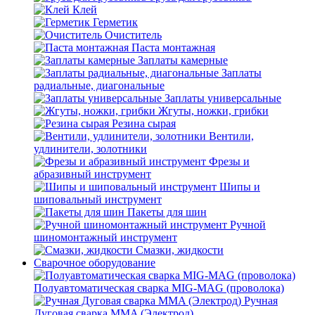
Клей
Герметик
Очиститель
Паста монтажная
Заплаты камерные
Заплаты
радиальные, диагональные
Заплаты универсальные
Жгуты, ножки, грибки
Резина сырая
Вентили,
удлинители, золотники
Фрезы и
абразивный инструмент
Шипы и
шиповальный инструмент
Пакеты для шин
Ручной
шиномонтажный инструмент
Смазки, жидкости
Сварочное оборудование
Полуавтоматическая сварка MIG-MAG (проволока)
Ручная
Дуговая сварка MMA (Электрод)