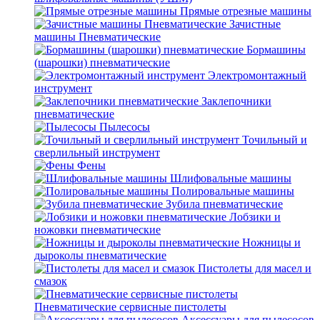
Прямые отрезные машины
Зачистные
машины Пневматические
Бормашины
(шарошки) пневматические
Электромонтажный
инструмент
Заклепочники
пневматические
Пылесосы
Точильный и
сверлильный инструмент
Фены
Шлифовальные машины
Полировальные машины
Зубила пневматические
Лобзики и
ножовки пневматические
Ножницы и
дыроколы пневматические
Пистолеты для масел и
смазок
Пневматические сервисные пистолеты
Аксессуары для пылесосов