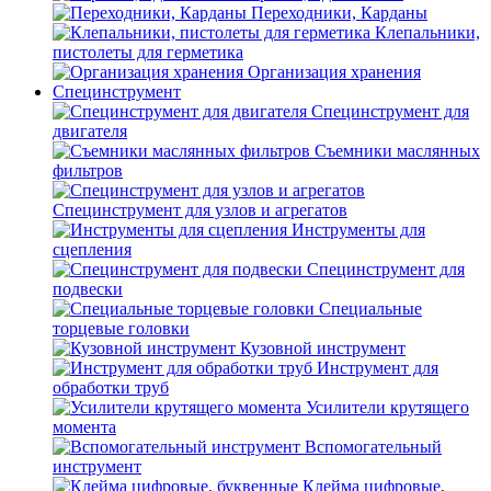
Переходники, Карданы
Клепальники,
пистолеты для герметика
Организация хранения
Специнструмент
Специнструмент для
двигателя
Съемники маслянных
фильтров
Специнструмент для узлов и агрегатов
Инструменты для
сцепления
Специнструмент для
подвески
Специальные
торцевые головки
Кузовной инструмент
Инструмент для
обработки труб
Усилители крутящего
момента
Вспомогательный
инструмент
Клейма цифровые,