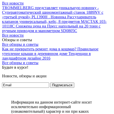
Все новости
TROMMELBERG представляет уникальную новинку -
Суперавтоматический шиномонтажный станок 1889NV с
«третьей рукой» PL1390H .
Новинка Рассухариватель
клапанов универсальный, кейс, 8 предметов МАСТАК 103-
10118C
Снижена цена на Пресс напольный на 20 тонн с
ручным приводом и манометром SD0805C
Все новости
Обзоры и советы
Все обзоры и советы
Как не превратить ремонт дома в кошмар?
Правильное
утепление крыши в деревянном доме
Тенденции в
ландшафтном дизайне 2016
Все обзоры и советы
Будьте в курсе!
Новости, обзоры и акции
Подписаться
Информация на данном интернет-сайте носит
исключительно информационный
(ознакомительный) характер и ни при каких