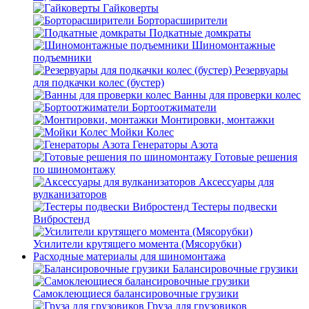
Гайковерты
Борторасширители
Подкатные домкраты
Шиномонтажные
подъемники
Резервуары
для подкачки колес (бустер)
Ванны для проверки колес
Бортоотжиматели
Монтировки, монтажки
Мойки Колес
Генераторы Азота
Готовые решения
по шиномонтажу
Аксессуары для
вулканизаторов
Тестеры подвески
Вибростенд
Усилители крутящего момента (Мясорубки)
Расходные материалы для шиномонтажа
Балансировочные грузики
Самоклеющиеся балансировочные грузики
Груза для грузовиков