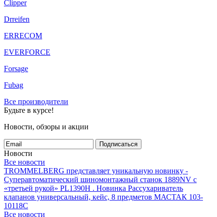
Clipper
Drreifen
ERRECOM
EVERFORCE
Forsage
Fubag
Все производители
Будьте в курсе!
Новости, обзоры и акции
Подписаться
Новости
Все новости
TROMMELBERG представляет уникальную новинку -
Суперавтоматический шиномонтажный станок 1889NV с
«третьей рукой» PL1390H .
Новинка Рассухариватель
клапанов универсальный, кейс, 8 предметов МАСТАК 103-
10118C
Все новости