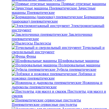
Прямые отрезные машины
Зачистные
машины Пневматические
Бормашины
(шарошки) пневматические
Электромонтажный
инструмент
Заклепочники
пневматические
Пылесосы
Точильный и
сверлильный инструмент
Фены
Шлифовальные машины
Полировальные машины
Зубила пневматические
Лобзики и
ножовки пневматические
Ножницы и
дыроколы пневматические
Пистолеты для масел и
смазок
Пневматические сервисные пистолеты
Аксессуары для пылесосов