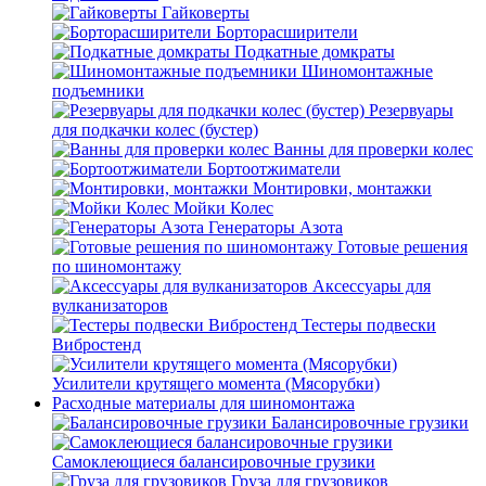
Гайковерты
Борторасширители
Подкатные домкраты
Шиномонтажные
подъемники
Резервуары
для подкачки колес (бустер)
Ванны для проверки колес
Бортоотжиматели
Монтировки, монтажки
Мойки Колес
Генераторы Азота
Готовые решения
по шиномонтажу
Аксессуары для
вулканизаторов
Тестеры подвески
Вибростенд
Усилители крутящего момента (Мясорубки)
Расходные материалы для шиномонтажа
Балансировочные грузики
Самоклеющиеся балансировочные грузики
Груза для грузовиков