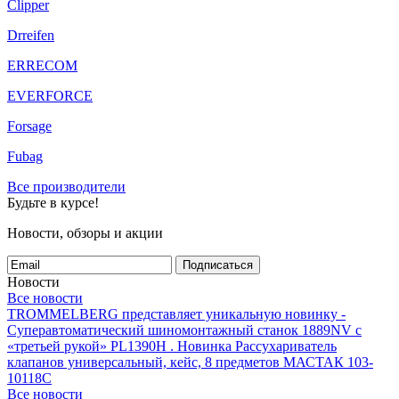
Clipper
Drreifen
ERRECOM
EVERFORCE
Forsage
Fubag
Все производители
Будьте в курсе!
Новости, обзоры и акции
Подписаться
Новости
Все новости
TROMMELBERG представляет уникальную новинку -
Суперавтоматический шиномонтажный станок 1889NV с
«третьей рукой» PL1390H .
Новинка Рассухариватель
клапанов универсальный, кейс, 8 предметов МАСТАК 103-
10118C
Все новости