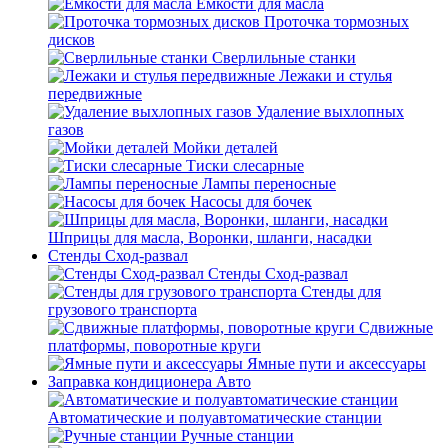
Емкости для масла
Проточка тормозных
дисков
Сверлильные станки
Лежаки и стулья
передвижные
Удаление выхлопных
газов
Мойки деталей
Тиски слесарные
Лампы переносные
Насосы для бочек
Шприцы для масла, Воронки, шланги, насадки
Стенды Сход-развал
Стенды Сход-развал
Стенды для
грузового транспорта
Сдвижные
платформы, поворотные круги
Ямные пути и аксессуары
Заправка кондиционера Авто
Автоматические и полуавтоматические станции
Ручные станции