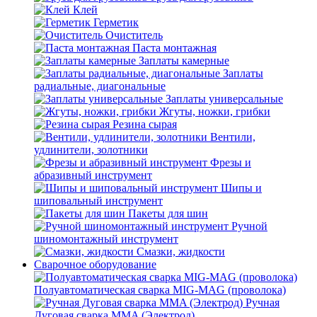
Клей
Герметик
Очиститель
Паста монтажная
Заплаты камерные
Заплаты
радиальные, диагональные
Заплаты универсальные
Жгуты, ножки, грибки
Резина сырая
Вентили,
удлинители, золотники
Фрезы и
абразивный инструмент
Шипы и
шиповальный инструмент
Пакеты для шин
Ручной
шиномонтажный инструмент
Смазки, жидкости
Сварочное оборудование
Полуавтоматическая сварка MIG-MAG (проволока)
Ручная
Дуговая сварка MMA (Электрод)