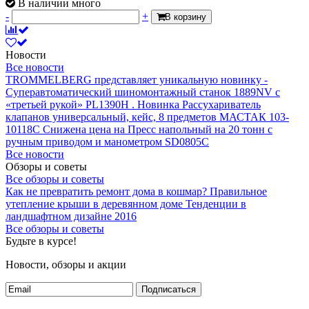
В наличии много
-
+
В корзину
Новости
Все новости
TROMMELBERG представляет уникальную новинку -
Суперавтоматический шиномонтажный станок 1889NV с
«третьей рукой» PL1390H .
Новинка Рассухариватель
клапанов универсальный, кейс, 8 предметов МАСТАК 103-
10118C
Снижена цена на Пресс напольный на 20 тонн с
ручным приводом и манометром SD0805C
Все новости
Обзоры и советы
Все обзоры и советы
Как не превратить ремонт дома в кошмар?
Правильное
утепление крыши в деревянном доме
Тенденции в
ландшафтном дизайне 2016
Все обзоры и советы
Будьте в курсе!
Новости, обзоры и акции
Подписаться