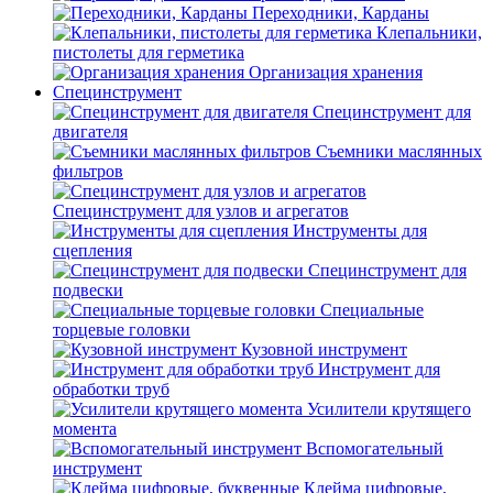
Переходники, Карданы
Клепальники,
пистолеты для герметика
Организация хранения
Специнструмент
Специнструмент для
двигателя
Съемники маслянных
фильтров
Специнструмент для узлов и агрегатов
Инструменты для
сцепления
Специнструмент для
подвески
Специальные
торцевые головки
Кузовной инструмент
Инструмент для
обработки труб
Усилители крутящего
момента
Вспомогательный
инструмент
Клейма цифровые,