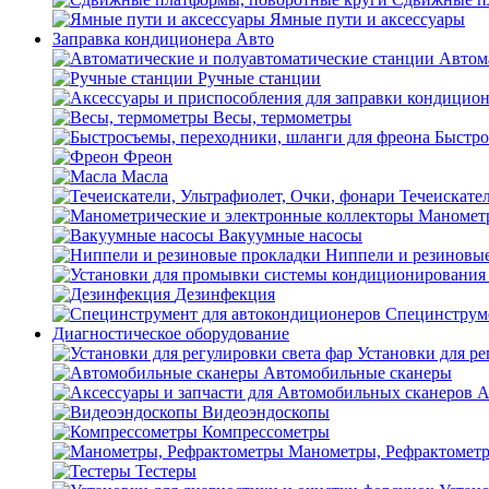
Ямные пути и аксессуары
Заправка кондиционера Авто
Автом
Ручные станции
Весы, термометры
Быстро
Фреон
Масла
Течеискател
Манометр
Вакуумные насосы
Ниппели и резиновы
Дезинфекция
Специнструме
Диагностическое оборудование
Установки для ре
Автомобильные сканеры
А
Видеоэндоскопы
Компрессометры
Манометры, Рефрактомет
Тестеры