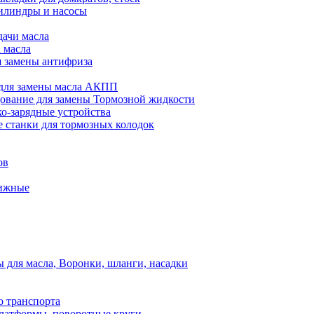
илиндры и насосы
дачи масла
 масла
я замены антифриза
для замены масла АКПП
ование для замены Тормозной жидкости
ко-зарядные устройства
 станки для тормозных колодок
ов
вижные
для масла, Воронки, шланги, насадки
о транспорта
атформы, поворотные круги