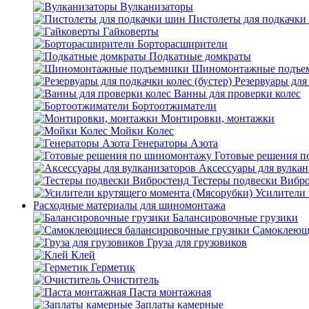
Вулканизаторы
Пистолеты для подкачки
Гайковерты
Борторасширители
Подкатные домкраты
Шиномонтажные подъе
Резервуары для 
Ванны для проверки колес
Бортоотжиматели
Монтировки, монтажки
Мойки Колес
Генераторы Азота
Готовые решения 
Аксессуары для вулкан
Тестеры подвески Вибр
Усилители 
Расходные материалы для шиномонтажа
Балансировочные грузики
Самоклеющи
Груза для грузовиков
Клей
Герметик
Очиститель
Паста монтажная
Заплаты камерные