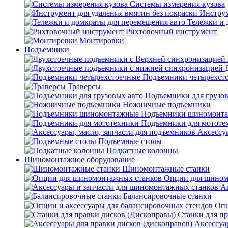
Системы измерения кузова
Инструм
Тележки и 
Рихтовочный инструмент
Монтировки
Подъемники
Подъемники четырехст
Траверсы
Подъемники для грузов
Ножничные подъемники
Подъемники шиномонт
Подъемники для мототе
Аксессуа
Подъемные столы
Подкатные колонны
Шиномонтажное оборудование
Шиномонтажные станки
Опции для шином
А
Балансировочные станки
Опц
Станки для пр
Аксессуа