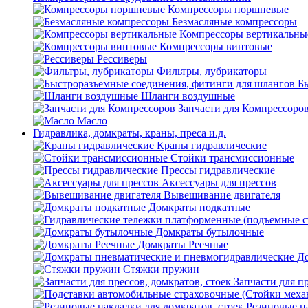
Компрессоры поршневые
Безмасляные компрессоры
Компрессоры вертикальны
Компрессоры винтовые
Рессиверы
Фильтры, лубрикаторы
Б
Шланги воздушные
Запчасти для Компрессоро
Масло
Гидравлика, домкраты, краны, преса и.д.
Краны гидравлические
Стойки трансмиссионные
Прессы гидравлические
Аксессуары для прессов
Вывешивание двигателя
Домкраты подкатные
Домкраты бутылочные
Домкраты Реечные
До
Стяжки пружин
Запчасти для пр
Резиновые на