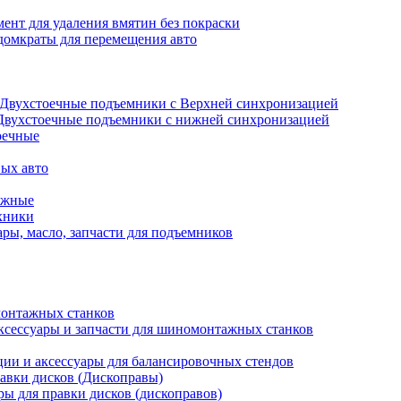
ент для удаления вмятин без покраски
домкраты для перемещения авто
Двухстоечные подъемники с Верхней синхронизацией
Двухстоечные подъемники с нижней синхронизацией
оечные
ых авто
ажные
хники
ры, масло, запчасти для подъемников
онтажных станков
ксессуары и запчасти для шиномонтажных станков
ии и аксессуары для балансировочных стендов
авки дисков (Дископравы)
ры для правки дисков (дископравов)