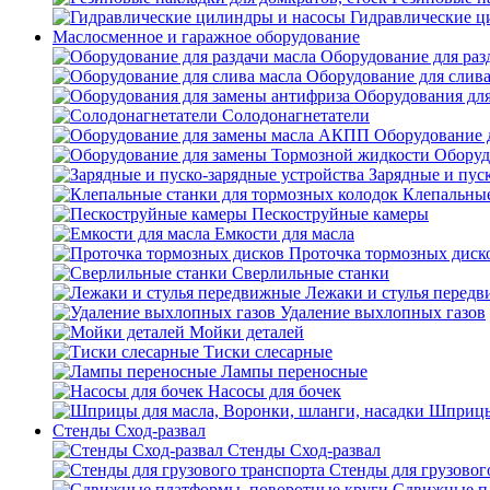
Гидравлические ц
Маслосменное и гаражное оборудование
Оборудование для раз
Оборудование для слива
Оборудования дл
Солодонагнетатели
Оборудование 
Оборуд
Зарядные и пус
Клепальные
Пескоструйные камеры
Емкости для масла
Проточка тормозных диск
Сверлильные станки
Лежаки и стулья перед
Удаление выхлопных газов
Мойки деталей
Тиски слесарные
Лампы переносные
Насосы для бочек
Шприцы 
Стенды Сход-развал
Стенды Сход-развал
Стенды для грузовог
Сдвижные пл