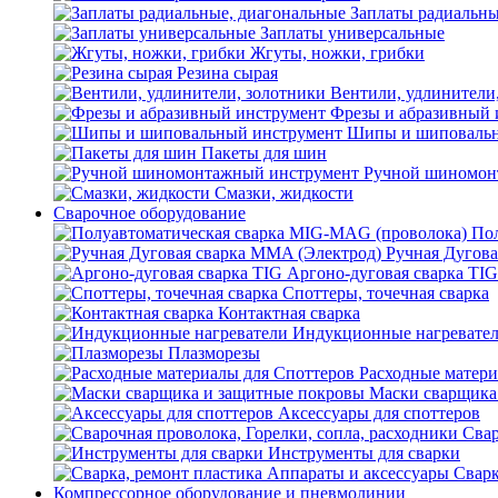
Заплаты радиальны
Заплаты универсальные
Жгуты, ножки, грибки
Резина сырая
Вентили, удлинители
Фрезы и абразивный 
Шипы и шиповальн
Пакеты для шин
Ручной шиномон
Смазки, жидкости
Сварочное оборудование
Пол
Ручная Дугова
Аргоно-дуговая сварка TIG
Споттеры, точечная сварка
Контактная сварка
Индукционные нагревате
Плазморезы
Расходные матери
Маски сварщика
Аксессуары для споттеров
Свар
Инструменты для сварки
Сварк
Компрессорное оборудование и пневмолинии