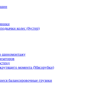
 шин
мники
подкачки колес (бустер)
по шиномонтажу
изаторов
остенд
крутящего момента (Мясорубки)
еся балансировочные грузики