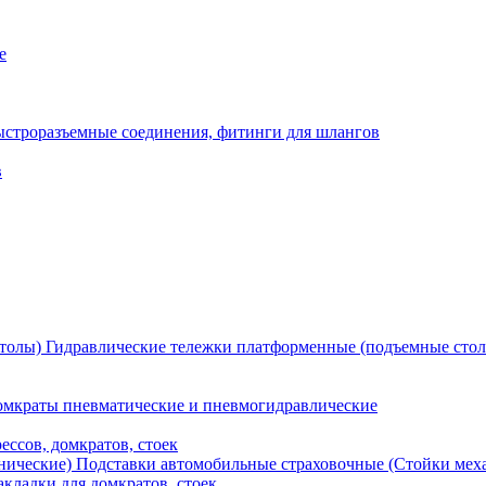
е
ыстроразъемные соединения, фитинги для шлангов
в
Гидравлические тележки платформенные (подъемные сто
мкраты пневматические и пневмогидравлические
ессов, домкратов, стоек
Подставки автомобильные страховочные (Стойки мех
кладки для домкратов, стоек