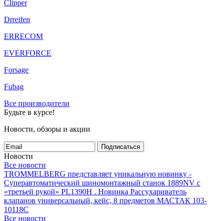
Clipper
Drreifen
ERRECOM
EVERFORCE
Forsage
Fubag
Все производители
Будьте в курсе!
Новости, обзоры и акции
Подписаться
Новости
Все новости
TROMMELBERG представляет уникальную новинку -
Суперавтоматический шиномонтажный станок 1889NV с
«третьей рукой» PL1390H .
Новинка Рассухариватель
клапанов универсальный, кейс, 8 предметов МАСТАК 103-
10118C
Все новости