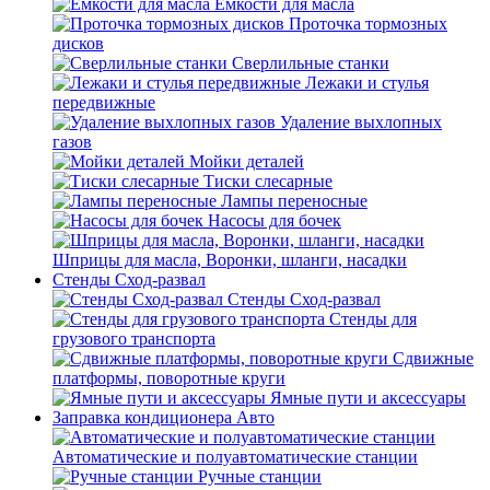
Емкости для масла
Проточка тормозных
дисков
Сверлильные станки
Лежаки и стулья
передвижные
Удаление выхлопных
газов
Мойки деталей
Тиски слесарные
Лампы переносные
Насосы для бочек
Шприцы для масла, Воронки, шланги, насадки
Стенды Сход-развал
Стенды Сход-развал
Стенды для
грузового транспорта
Сдвижные
платформы, поворотные круги
Ямные пути и аксессуары
Заправка кондиционера Авто
Автоматические и полуавтоматические станции
Ручные станции