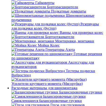
Гайковерты
Борторасширители
Подкатные домкраты
Шиномонтажные
подъемники
Резервуары
для подкачки колес (бустер)
Ванны для проверки колес
Бортоотжиматели
Монтировки, монтажки
Мойки Колес
Генераторы Азота
Готовые решения
по шиномонтажу
Аксессуары для
вулканизаторов
Тестеры подвески
Вибростенд
Усилители крутящего момента (Мясорубки)
Расходные материалы для шиномонтажа
Балансировочные грузики
Самоклеющиеся балансировочные грузики
Груза для грузовиков