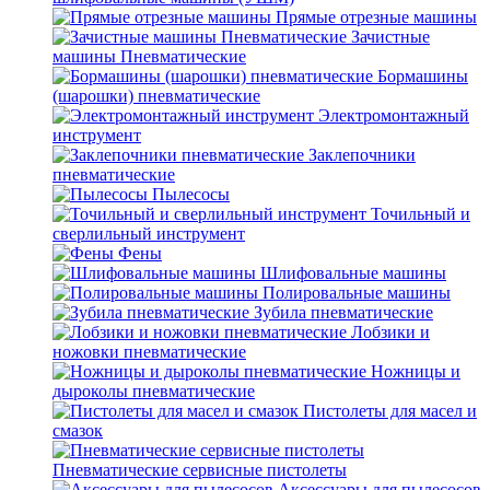
Прямые отрезные машины
Зачистные
машины Пневматические
Бормашины
(шарошки) пневматические
Электромонтажный
инструмент
Заклепочники
пневматические
Пылесосы
Точильный и
сверлильный инструмент
Фены
Шлифовальные машины
Полировальные машины
Зубила пневматические
Лобзики и
ножовки пневматические
Ножницы и
дыроколы пневматические
Пистолеты для масел и
смазок
Пневматические сервисные пистолеты
Аксессуары для пылесосов