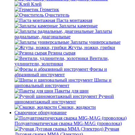
Клей
Герметик
Очиститель
Паста монтажная
Заплаты камерные
Заплаты
радиальные, диагональные
Заплаты универсальные
Жгуты, ножки, грибки
Резина сырая
Вентили,
удлинители, золотники
Фрезы и
абразивный инструмент
Шипы и
шиповальный инструмент
Пакеты для шин
Ручной
шиномонтажный инструмент
Смазки, жидкости
Сварочное оборудование
Полуавтоматическая сварка MIG-MAG (проволока)
Ручная
Дуговая сварка MMA (Электрод)