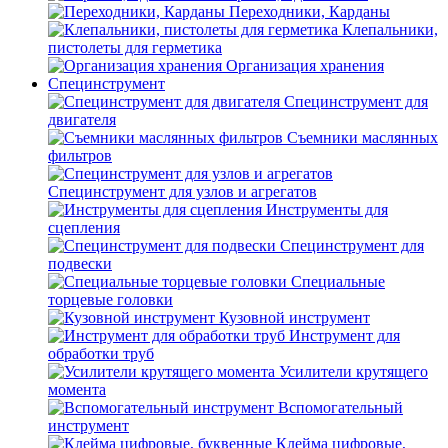
Переходники, Карданы
Клепальники,
пистолеты для герметика
Организация хранения
Специнструмент
Специнструмент для
двигателя
Съемники маслянных
фильтров
Специнструмент для узлов и агрегатов
Инструменты для
сцепления
Специнструмент для
подвески
Специальные
торцевые головки
Кузовной инструмент
Инструмент для
обработки труб
Усилители крутящего
момента
Вспомогательный
инструмент
Клейма цифровые,