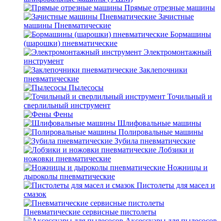
Прямые отрезные машины
Зачистные
машины Пневматические
Бормашины
(шарошки) пневматические
Электромонтажный
инструмент
Заклепочники
пневматические
Пылесосы
Точильный и
сверлильный инструмент
Фены
Шлифовальные машины
Полировальные машины
Зубила пневматические
Лобзики и
ножовки пневматические
Ножницы и
дыроколы пневматические
Пистолеты для масел и
смазок
Пневматические сервисные пистолеты
Аксессуары для пылесосов