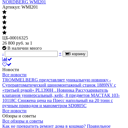
NORDBERG WMI201
Артикул: WMI201
ЦБ-00016325
26 800
руб.
за 1
В наличии много
-
+
В корзину
Новости
Все новости
TROMMELBERG представляет уникальную новинку -
Суперавтоматический шиномонтажный станок 1889NV с
«третьей рукой» PL1390H .
Новинка Рассухариватель
клапанов универсальный, кейс, 8 предметов МАСТАК 103-
10118C
Снижена цена на Пресс напольный на 20 тонн с
ручным приводом и манометром SD0805C
Все новости
Обзоры и советы
Все обзоры и советы
Как не превратить ремонт дома в кошмар?
Правильное