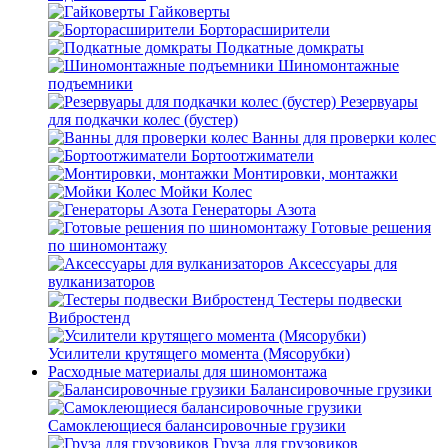
Гайковерты
Борторасширители
Подкатные домкраты
Шиномонтажные
подъемники
Резервуары
для подкачки колес (бустер)
Ванны для проверки колес
Бортоотжиматели
Монтировки, монтажки
Мойки Колес
Генераторы Азота
Готовые решения
по шиномонтажу
Аксессуары для
вулканизаторов
Тестеры подвески
Вибростенд
Усилители крутящего момента (Мясорубки)
Расходные материалы для шиномонтажа
Балансировочные грузики
Самоклеющиеся балансировочные грузики
Груза для грузовиков