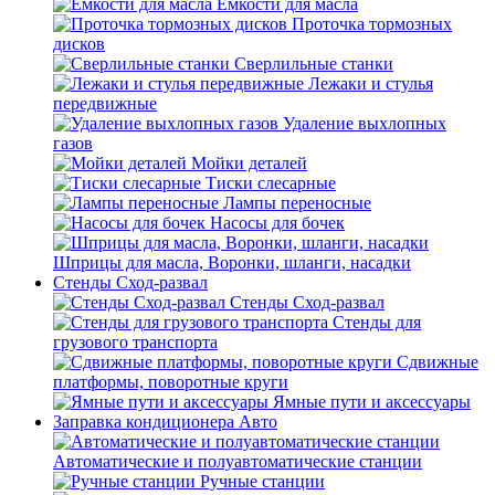
Емкости для масла
Проточка тормозных
дисков
Сверлильные станки
Лежаки и стулья
передвижные
Удаление выхлопных
газов
Мойки деталей
Тиски слесарные
Лампы переносные
Насосы для бочек
Шприцы для масла, Воронки, шланги, насадки
Стенды Сход-развал
Стенды Сход-развал
Стенды для
грузового транспорта
Сдвижные
платформы, поворотные круги
Ямные пути и аксессуары
Заправка кондиционера Авто
Автоматические и полуавтоматические станции
Ручные станции