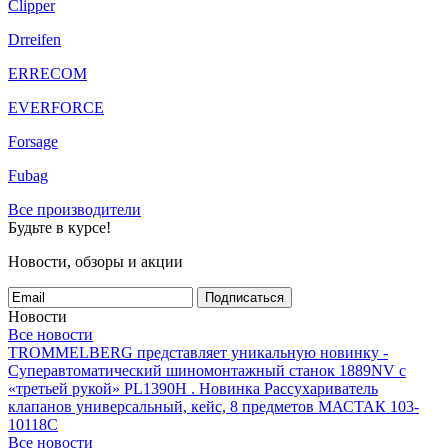
Clipper
Drreifen
ERRECOM
EVERFORCE
Forsage
Fubag
Все производители
Будьте в курсе!
Новости, обзоры и акции
Подписаться
Новости
Все новости
TROMMELBERG представляет уникальную новинку -
Суперавтоматический шиномонтажный станок 1889NV с
«третьей рукой» PL1390H .
Новинка Рассухариватель
клапанов универсальный, кейс, 8 предметов МАСТАК 103-
10118C
Все новости