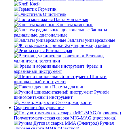
Клей
Герметик
Очиститель
Паста монтажная
Заплаты камерные
Заплаты
радиальные, диагональные
Заплаты универсальные
Жгуты, ножки, грибки
Резина сырая
Вентили,
удлинители, золотники
Фрезы и
абразивный инструмент
Шипы и
шиповальный инструмент
Пакеты для шин
Ручной
шиномонтажный инструмент
Смазки, жидкости
Сварочное оборудование
Полуавтоматическая сварка MIG-MAG (проволока)
Ручная
Дуговая сварка MMA (Электрод)