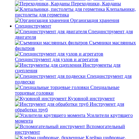
Переходники, Карданы
Клепальники,
пистолеты для герметика
Организация хранения
Специнструмент
Специнструмент для
двигателя
Съемники маслянных
фильтров
Специнструмент для узлов и агрегатов
Инструменты для
сцепления
Специнструмент для
подвески
Специальные
торцевые головки
Кузовной инструмент
Инструмент для
обработки труб
Усилители крутящего
момента
Вспомогательный
инструмент
Клейма цифровые,