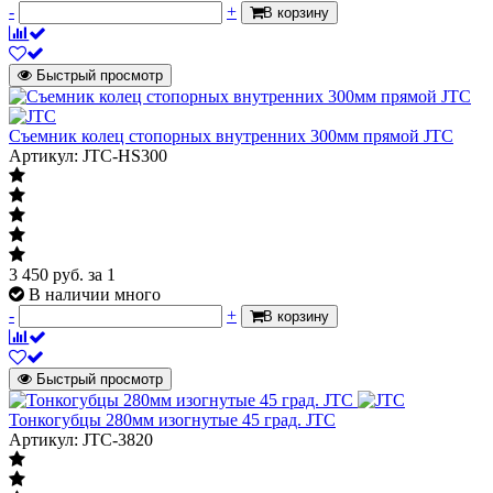
-
+
В корзину
Быстрый просмотр
Съемник колец стопорных внутренних 300мм прямой JTC
Артикул: JTC-HS300
3 450
руб.
за 1
В наличии много
-
+
В корзину
Быстрый просмотр
Тонкогубцы 280мм изогнутые 45 град. JTC
Артикул: JTC-3820