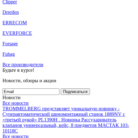
Clipper
Drreifen
ERRECOM
EVERFORCE
Forsage
Fubag
Все производители
Будьте в курсе!
Новости, обзоры и акции
Подписаться
Новости
Все новости
TROMMELBERG представляет уникальную новинку -
Суперавтоматический шиномонтажный станок 1889NV с
«третьей рукой» PL1390H .
Новинка Рассухариватель
клапанов универсальный, кейс, 8 предметов МАСТАК 103-
10118C
Все новости