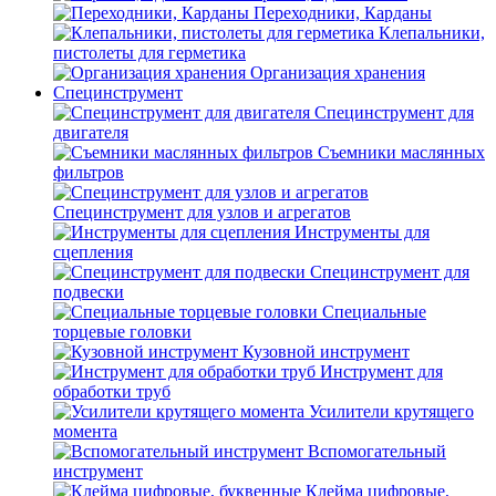
Переходники, Карданы
Клепальники,
пистолеты для герметика
Организация хранения
Специнструмент
Специнструмент для
двигателя
Съемники маслянных
фильтров
Специнструмент для узлов и агрегатов
Инструменты для
сцепления
Специнструмент для
подвески
Специальные
торцевые головки
Кузовной инструмент
Инструмент для
обработки труб
Усилители крутящего
момента
Вспомогательный
инструмент
Клейма цифровые,