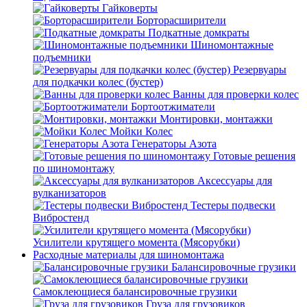
Гайковерты
Борторасширители
Подкатные домкраты
Шиномонтажные
подъемники
Резервуары
для подкачки колес (бустер)
Ванны для проверки колес
Бортоотжиматели
Монтировки, монтажки
Мойки Колес
Генераторы Азота
Готовые решения
по шиномонтажу
Аксессуары для
вулканизаторов
Тестеры подвески
Вибростенд
Усилители крутящего момента (Мясорубки)
Расходные материалы для шиномонтажа
Балансировочные грузики
Самоклеющиеся балансировочные грузики
Груза для грузовиков