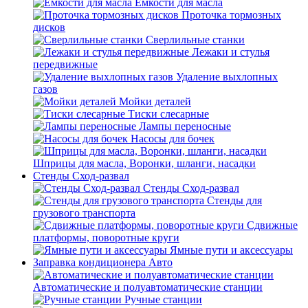
Емкости для масла
Проточка тормозных
дисков
Сверлильные станки
Лежаки и стулья
передвижные
Удаление выхлопных
газов
Мойки деталей
Тиски слесарные
Лампы переносные
Насосы для бочек
Шприцы для масла, Воронки, шланги, насадки
Стенды Сход-развал
Стенды Сход-развал
Стенды для
грузового транспорта
Сдвижные
платформы, поворотные круги
Ямные пути и аксессуары
Заправка кондиционера Авто
Автоматические и полуавтоматические станции
Ручные станции