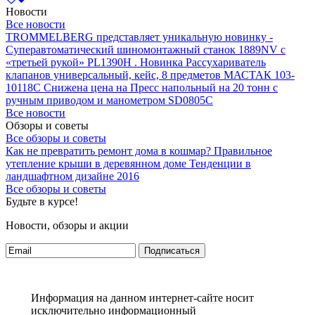
Новости
Все новости
TROMMELBERG представляет уникальную новинку -
Суперавтоматический шиномонтажный станок 1889NV с
«третьей рукой» PL1390H .
Новинка Рассухариватель
клапанов универсальный, кейс, 8 предметов МАСТАК 103-
10118C
Снижена цена на Пресс напольный на 20 тонн с
ручным приводом и манометром SD0805C
Все новости
Обзоры и советы
Все обзоры и советы
Как не превратить ремонт дома в кошмар?
Правильное
утепление крыши в деревянном доме
Тенденции в
ландшафтном дизайне 2016
Все обзоры и советы
Будьте в курсе!
Новости, обзоры и акции
Подписаться
Информация на данном интернет-сайте носит
исключительно информационный