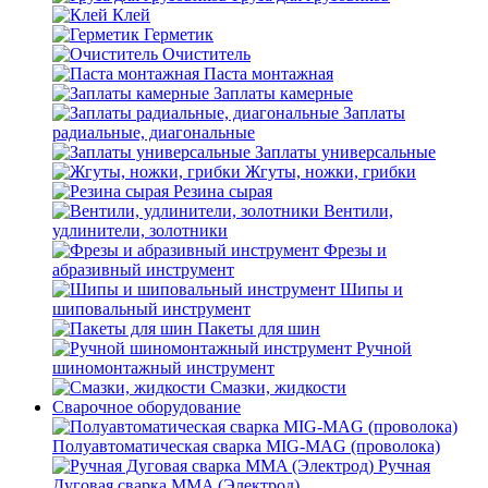
Клей
Герметик
Очиститель
Паста монтажная
Заплаты камерные
Заплаты
радиальные, диагональные
Заплаты универсальные
Жгуты, ножки, грибки
Резина сырая
Вентили,
удлинители, золотники
Фрезы и
абразивный инструмент
Шипы и
шиповальный инструмент
Пакеты для шин
Ручной
шиномонтажный инструмент
Смазки, жидкости
Сварочное оборудование
Полуавтоматическая сварка MIG-MAG (проволока)
Ручная
Дуговая сварка MMA (Электрод)