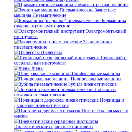
Прямые отрезные машины
Зачистные
машины Пневматические
Бормашины
(шарошки) пневматические
Электромонтажный
инструмент
Заклепочники
пневматические
Пылесосы
Точильный и
сверлильный инструмент
Фены
Шлифовальные машины
Полировальные машины
Зубила пневматические
Лобзики и
ножовки пневматические
Ножницы и
дыроколы пневматические
Пистолеты для масел и
смазок
Пневматические сервисные пистолеты
Аксессуары для пылесосов